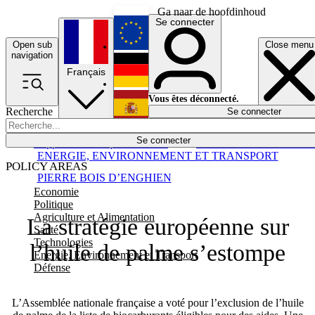
Ga naar de hoofdinhoud
Se connecter
Open sub
Close menu
English
navigation
Français
Deutsch
Vous êtes déconnecté.
Recherche
Se connecter
Español
Lumières éteintes
Se connecter
Rapporteur
Politique
Économie
Newsletters
Evénements
Em
ENERGIE, ENVIRONNEMENT ET TRANSPORT
POLICY AREAS
PIERRE BOIS D’ENGHIEN
Economie
Politique
Agriculture et Alimentation
La stratégie européenne sur
Santé
Technologies
l’huile de palme s’estompe
Energie, Environnement et Transport
Défense
L’Assemblée nationale française a voté pour l’exclusion de l’huile