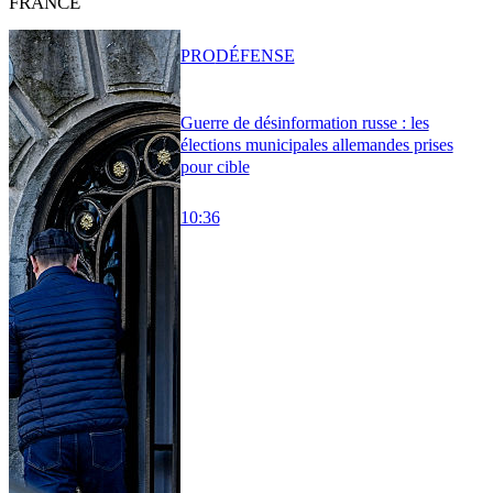
FRANCE
PRO
DÉFENSE
Guerre de désinformation russe : les
élections municipales allemandes prises
pour cible
10:36