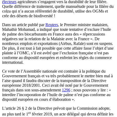
électeurs
agriculteurs s’engagent vers la durabilité de leur filière.
Quelle différence de traitement, quelle mansuétude pour la filière du
colza qui n’a aucun référentiel de durabilité, utilise des OGMs et
crée des déserts de biodiversité !
Dans un article publié par
Reuters
, le Premier ministre malaisien,
Mahathir Mohamad, a indiqué que toute tentative d’exclure l’huile
de palme des biocarburants en France aura des « répercussions
négatives sur la relation de la Malaisie avec la France ». De
nombreux emplois et exportations (Airbus, Rafale) sont en suspens.
De plus, il est tout à fait possible que cette affaire fasse l’objet d’une
plainte à l’OMC, s’il est avéré que l’exclusion française n’est pas
conforme au dispositif européen et enfreint les règles du commerce
international.
Ce vote de l’Assemblée nationale est contraire à la politique du
Gouvernement français et va très probablement le mettre bien mal à
l’aise quand il faudra discuter de la transposition de la Directive
européenne 2018/2001. Ceci avait été noté par le Gouvernement
français dans son sous-amendement
1296
; nous pouvons y lire : «
interdire l’incorporation de l’huile de palme n’est pas conforme au
dispositif européen en cours d’élaboration ».
L’article 26 § 2 de la Directive prévoit que la Commission adopte,
er
au plus tard le 1
février 2019, un acte délégué qui devra définir les