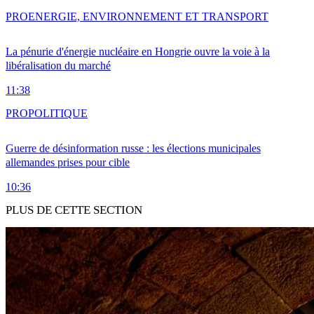
PRO
ENERGIE, ENVIRONNEMENT ET TRANSPORT
La pénurie d'énergie nucléaire en Hongrie ouvre la voie à la
libéralisation du marché
11:38
PRO
POLITIQUE
Guerre de désinformation russe : les élections municipales
allemandes prises pour cible
10:36
PLUS DE CETTE SECTION