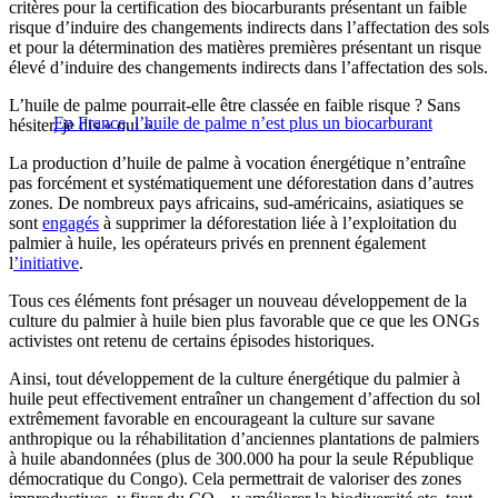
critères pour la certification des biocarburants présentant un faible
risque d’induire des changements indirects dans l’affectation des sols
et pour la détermination des matières premières présentant un risque
élevé d’induire des changements indirects dans l’affectation des sols.
L’huile de palme pourrait-elle être classée en faible risque ? Sans
En France, l’huile de palme n’est plus un biocarburant
hésiter, je dis « oui ».
La production d’huile de palme à vocation énergétique n’entraîne
pas forcément et systématiquement une déforestation dans d’autres
zones. De nombreux pays africains, sud-américains, asiatiques se
sont
engagés
à supprimer la déforestation liée à l’exploitation du
palmier à huile, les opérateurs privés en prennent également
l
’initiative
.
Tous ces éléments font présager un nouveau développement de la
culture du palmier à huile bien plus favorable que ce que les ONGs
activistes ont retenu de certains épisodes historiques.
Ainsi, tout développement de la culture énergétique du palmier à
huile peut effectivement entraîner un changement d’affection du sol
extrêmement favorable en encourageant la culture sur savane
anthropique ou la réhabilitation d’anciennes plantations de palmiers
à huile abandonnées (plus de 300.000 ha pour la seule République
démocratique du Congo). Cela permettrait de valoriser des zones