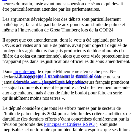
heures du matin, juste avant une suspension de séance qui devait
être particulièrement attendue par les parlementaires.
Les arguments développés lors des débats sont particulièrement
pathétiques, faisant la part belle aux poncifs anti-huile de palme et
même à l’intervention de Greta Thunberg lors de la COP24.
Il appert que cet amendement, dont le vote a été applaudi par les
ONGs activistes anti-huile de palme, avait pour objectif déguisé de
protéger les agriculteurs français producteurs de biocarburants (la
filière du colza est mentionnée), alors que cette visée protectionniste
n’apparait pas dans les justifications officielles du sous-amendement.
Dans
un entretien
, le député Millienne ne s’en cache pas. Ne
L’Europe peine à trancher sur la durabilité des
déclare-t-il pas, en plus, :« à mon sens, l’huile de palme ne sera
biocarburants à base d’huile de palme
jamais durable » et « j’espère que les producteurs français prendront
ce signal comme ils doivent le prendre : c’est effectivement une aide
aux agriculteurs, mais à eux de faire le boulot pour faire en sorte
qu’ils abîment moins nos terres ».
Le député considère que tous les efforts menés par le secteur de
l’huile de palme depuis 2004 pour atteindre des critères ambitieux de
durabilité (les derniers efforts s’étant concrétisés dernièrement par la
révision profonde des
Principes et Critères RSPO
), sont juste
méprisables et ne formule qu’un bien faible « espoir » que ses futurs