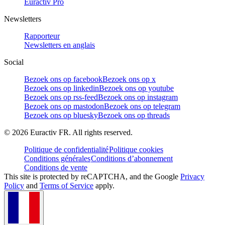
Euractiv Pro
Newsletters
Rapporteur
Newsletters en anglais
Social
Bezoek ons op facebook
Bezoek ons op x
Bezoek ons op linkedin
Bezoek ons op youtube
Bezoek ons op rss-feed
Bezoek ons op instagram
Bezoek ons op mastodon
Bezoek ons op telegram
Bezoek ons op bluesky
Bezoek ons op threads
©
2026
Euractiv FR. All rights reserved.
Politique de confidentialité
Politique cookies
Conditions générales
Conditions d’abonnement
Conditions de vente
This site is protected by reCAPTCHA, and the Google
Privacy
Policy
and
Terms of Service
apply.