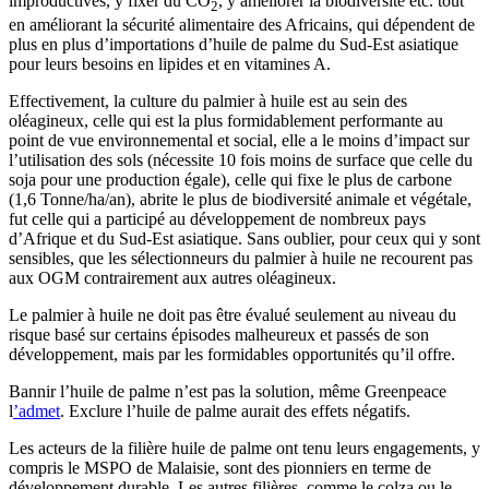
improductives, y fixer du CO
, y améliorer la biodiversité etc. tout
2
en améliorant la sécurité alimentaire des Africains, qui dépendent de
plus en plus d’importations d’huile de palme du Sud-Est asiatique
pour leurs besoins en lipides et en vitamines A.
Effectivement, la culture du palmier à huile est au sein des
oléagineux, celle qui est la plus formidablement performante au
point de vue environnemental et social, elle a le moins d’impact sur
l’utilisation des sols (nécessite 10 fois moins de surface que celle du
soja pour une production égale), celle qui fixe le plus de carbone
(1,6 Tonne/ha/an), abrite le plus de biodiversité animale et végétale,
fut celle qui a participé au développement de nombreux pays
d’Afrique et du Sud-Est asiatique. Sans oublier, pour ceux qui y sont
sensibles, que les sélectionneurs du palmier à huile ne recourent pas
aux OGM contrairement aux autres oléagineux.
Le palmier à huile ne doit pas être évalué seulement au niveau du
risque basé sur certains épisodes malheureux et passés de son
développement, mais par les formidables opportunités qu’il offre.
Bannir l’huile de palme n’est pas la solution, même Greenpeace
l
’admet
. Exclure l’huile de palme aurait des effets négatifs.
Les acteurs de la filière huile de palme ont tenu leurs engagements, y
compris le MSPO de Malaisie, sont des pionniers en terme de
développement durable. Les autres filières, comme le colza ou le