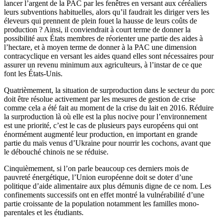
lancer l’argent de la PAC par les fenêtres en versant aux céréaliers
leurs subventions habituelles, alors qu’il faudrait les diriger vers les
éleveurs qui prennent de plein fouet la hausse de leurs coûts de
production ? Ainsi, il conviendrait à court terme de donner la
possibilité aux États membres de réorienter une partie des aides à
l’hectare, et à moyen terme de donner à la PAC une dimension
contracyclique en versant les aides quand elles sont nécessaires pour
assurer un revenu minimum aux agriculteurs, à l’instar de ce que
font les États-Unis.
Quatrièmement, la situation de surproduction dans le secteur du porc
doit être résolue activement par les mesures de gestion de crise
comme cela a été fait au moment de la crise du lait en 2016. Réduire
la surproduction là où elle est la plus nocive pour l’environnement
est une priorité, c’est le cas de plusieurs pays européens qui ont
énormément augmenté leur production, en important en grande
partie du maïs venus d’Ukraine pour nourrir les cochons, avant que
le débouché chinois ne se réduise.
Cinquièmement, si l’on parle beaucoup ces derniers mois de
pauvreté énergétique, l’Union européenne doit se doter d’une
politique d’aide alimentaire aux plus démunis digne de ce nom. Les
confinements successifs ont en effet montré la vulnérabilité d’une
partie croissante de la population notamment les familles mono-
parentales et les étudiants.