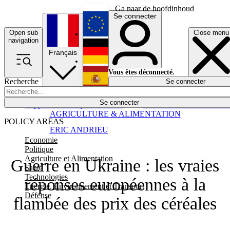
Ga naar de hoofdinhoud
Se connecter
Open sub
Close menu
English
navigation
Français
Deutsch
Vous êtes déconnecté.
Recherche
Se connecter
Español
Lumières éteintes
Se connecter
Rapporteur
Politique
Économie
Newsletters
Evénements
Em
AGRICULTURE & ALIMENTATION
POLICY AREAS
ERIC ANDRIEU
Economie
Politique
Agriculture et Alimentation
Guerre en Ukraine : les vraies
Santé
Technologies
réponses européennes à la
Energie, Environnement et Transport
Défense
flambée des prix des céréales