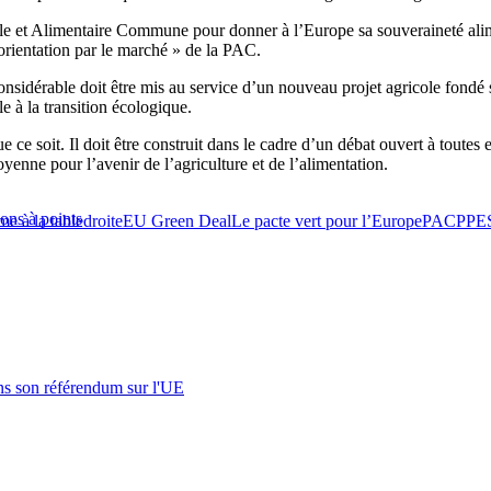
ole et Alimentaire Commune pour donner à l’Europe sa souveraineté alim
orientation par le marché » de la PAC
.
idérable doit être mis au service d’un nouveau projet agricole fondé sur
le à la transition écologique.
 ce soit. Il doit être construit dans le cadre d’un débat ouvert à toutes 
yenne pour l’avenir de l’agriculture et de l’alimentation.
ons à points
me à la table
droite
EU Green Deal
Le pacte vert pour l’Europe
PAC
PPE
s son référendum sur l'UE