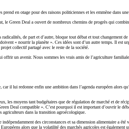
l les prend en otage pour des raisons politiciennes et les emmène dans un
itat, le Green Deal a ouvert de nombreux chemins de progrès qui combine
s radicalités, de part et d’autre, bloque tout débat et tout changement 
 et doivent « nourrir la planète ». Ces idées sont d’un autre temps. Il est
rojet collectif partagé avec le reste de la société.
lui offrir un avenir. Nous sommes les vrais amis de l’agriculture familia
car il lui redonne enfin une ambition dans l’agenda européen alors qu’o
tieux, les moyens tant budgétaires que de régulation de marché et de réc
Green Deal compatible ». C’est pourquoi il est important d’ouvrir le dé
 agriculteurs dans la transition agroécologique.
se indépendamment des circonstances et sa dimension alimentaire a été vi
Européens alors que la volatilité des marchés agricoles est également u