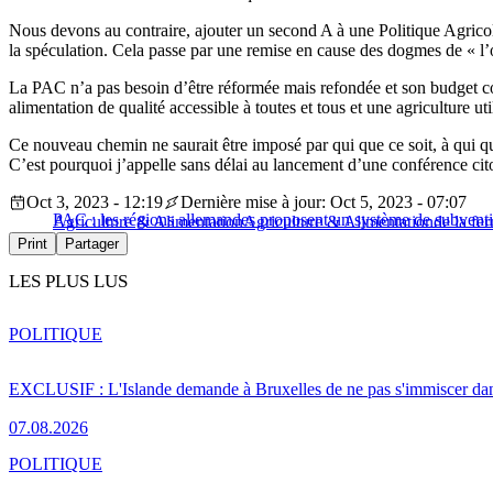
Nous devons au contraire, ajouter un second A à une Politique Agric
la spéculation. Cela passe par une remise en cause des dogmes de « l’
La PAC n’a pas besoin d’être réformée mais refondée et son budget cons
alimentation de qualité accessible à toutes et tous et une agriculture uti
Ce nouveau chemin ne saurait être imposé par qui que ce soit, à qui que
C’est pourquoi j’appelle sans délai au lancement d’une conférence cito
Oct 3, 2023 - 12:19
Dernière mise à jour: Oct 5, 2023 - 07:07
PAC : les régions allemandes proposent un système de subventi
Agriculture & Alimentation
Agriculture & Alimentation
de la fer
Print
Partager
LES PLUS LUS
POLITIQUE
EXCLUSIF : L'Islande demande à Bruxelles de ne pas s'immiscer dan
07.08.2026
POLITIQUE