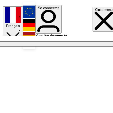
Se connecter
Close menu
English
Français
Deutsch
Vous êtes déconnecté.
Se connecter
Español
Lumières éteintes