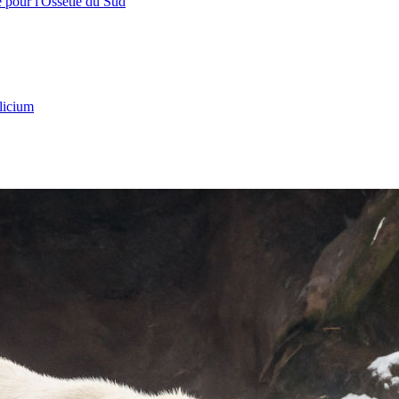
e pour l'Ossétie du Sud
licium