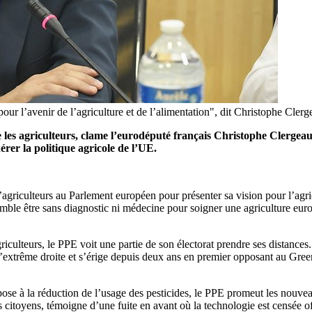
ur l’avenir de l’agriculture et de l’alimentation", dit Christophe Clerg
 les agriculteurs, clame l’eurodéputé français Christophe Clergea
érer la politique agricole de l’UE.
’agriculteurs au Parlement européen pour présenter sa vision pour l’agr
emble être sans diagnostic ni médecine pour soigner une agriculture eur
riculteurs, le PPE voit une partie de son électorat prendre ses distance
r l’extrême droite et s’érige depuis deux ans en premier opposant au Gree
oppose à la réduction de l’usage des pesticides, le PPE promeut les no
 citoyens, témoigne d’une fuite en avant où la technologie est censée off