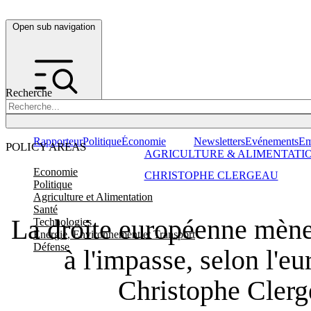
Open sub navigation
Recherche
Rapporteur
Politique
Économie
Newsletters
Evénements
Em
POLICY AREAS
AGRICULTURE & ALIMENTATI
Economie
CHRISTOPHE CLERGEAU
Politique
Agriculture et Alimentation
Santé
La droite européenne mène 
Technologies
Energie, Environnement et Transport
Défense
à l'impasse, selon l'e
Christophe Clerg