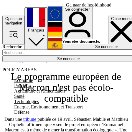
Ga naar de hoofdinhoud
Se connecter
Open sub
Close menu
English
navigation
Français
Deutsch
Vous êtes déconnecté.
Recherche
Se connecter
Español
Lumières éteintes
Se connecter
Rapporteur
Politique
Économie
Newsletters
Evénements
Em
POLICY AREAS
Le programme européen de
Economie
Macron n'est pas écolo-
Politique
Agriculture et Alimentation
compatible
Santé
Technologies
Energie, Environnement et Transport
Défense
Dans une
tribune
publiée ce 19 avril, Sébastien Mabile et Matthieu
Orphelin affirment que « seul le projet européen d’Emmanuel
Macron est à même de mener la transformation écologique ». Une