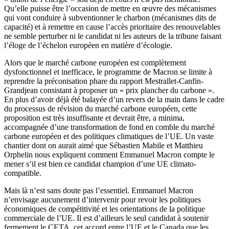
Qu’elle puisse être l’occasion de mettre en œuvre des mécanismes
qui vont conduire à subventionner le charbon (mécanismes dits de
capacité) et à remettre en cause l’accès prioritaire des renouvelables
ne semble perturber ni le candidat ni les auteurs de la tribune faisant
l’éloge de l’échelon européen en matière d’écologie.
Alors que le marché carbone européen est complètement
dysfonctionnel et inefficace, le programme de Macron se limite à
reprendre la préconisation phare du rapport Mestrallet-Canfin-
Grandjean consistant à proposer un « prix plancher du carbone ».
En plus d’avoir déjà été balayée d’un revers de la main dans le cadre
du processus de révision du marché carbone européen, cette
proposition est très insuffisante et devrait être, a minima,
accompagnée d’une transformation de fond en comble du marché
carbone européen et des politiques climatiques de l’UE. Un vaste
chantier dont on aurait aimé que Sébastien Mabile et Matthieu
Orphelin nous expliquent comment Emmanuel Macron compte le
mener s’il est bien ce candidat champion d’une UE climato-
compatible.
Mais là n’est sans doute pas l’essentiel. Emmanuel Macron
n’envisage aucunement d’intervenir pour revoir les politiques
économiques de compétitivité et les orientations de la politique
commerciale de l’UE. Il est d’ailleurs le seul candidat à soutenir
fermement le CETA, cet accord entre l’UE et le Canada que les