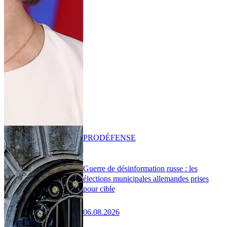
PRO
DÉFENSE
Guerre de désinformation russe : les
élections municipales allemandes prises
pour cible
06.08.2026