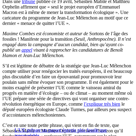
Dans une
tribune
publiée ce 19 avril, Sébastien Mabile et Matthieu
Orphelin affirment que « seul le projet européen d’Emmanuel
Macron est à même de mener la transformation écologique ». Une
caricature du programme de Jean-Luc Mélenchon au motif que ce
dernier « menace de quitter l’UE ».
Maxime Combes est économiste et auteur de
Sortons de l’âge des
fossiles ! Manifeste pour la transition
(Seuil, Anthropocène). Il n’est
engagé dans la campagne d’aucun candidat, bien qu’ayant co-
publié un
appel
visant à rapprocher les candidatures de Benoît
Hamon et Jean-Luc Mélenchon.
S’il est légitime de débattre de la stratégie que Jean-Luc Mélenchon
compte utiliser pour renégocier les traités européens, il est beaucoup
plus discutable d’en faire un épouvantail pour promouvoir leur
poulain sans même évoquer son programme. Il est également pour le
moins exagéré de présenter l’UE comme le vaisseau amiral du
progrès en matière d’écologie – ou de climat – au moment même où
l’UE prépare une série de directives qui vont organiser une contre-
révolution énergétique en Europe, comme
l’explique très bien
le
député européen écologiste Claude Turmes, par ailleurs peu suspect
d’accointances mélenchoniennes.
C’est en une toute petite phrase, qui vient en fin de texte, que
L’UE prépare un paquet énergie plus fossile que
Sébastien Mabile et Matthieu Orphelin précisent l’horizon qu’il
renouvelable