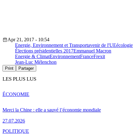
Apr 21, 2017 - 10:54
Energie, Environnement et Transport
avenir de l'UE
écologie
Élections présidentielles 2017
Emmanuel Macron
Energie & Climat
Environnement
France
Frexit
Jean-Luc Mélenchon
Print
Partager
LES PLUS LUS
ÉCONOMIE
Merci la Chine : elle a sauvé l’économie mondiale
27.07.2026
POLITIQUE