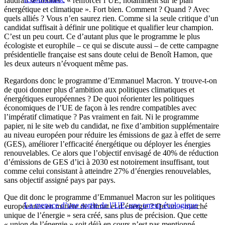
faudrait se donner : « renforcer l’UE, notamment sur le plan
énergétique et climatique ». Fort bien. Comment ? Quand ? Avec
quels alliés ? Vous n’en saurez rien. Comme si la seule critique d’un
candidat suffisait à définir une politique et qualifier leur champion.
C’est un peu court. Ce d’autant plus que le programme le plus
écologiste et europhile – ce qui se discute aussi – de cette campagne
présidentielle française est sans doute celui de Benoît Hamon, que
les deux auteurs n’évoquent même pas.
Regardons donc le programme d’Emmanuel Macron. Y trouve-t-on
de quoi donner plus d’ambition aux politiques climatiques et
énergétiques européennes ? De quoi réorienter les politiques
économiques de l’UE de façon à les rendre compatibles avec
l’impératif climatique ? Pas vraiment en fait. Ni le programme
papier, ni le site web du candidat, ne fixe d’ambition supplémentaire
au niveau européen pour réduire les émissions de gaz à effet de serre
(GES), améliorer l’efficacité énergétique ou déployer les énergies
renouvelables. Ce alors que l’objectif envisagé de 40% de réduction
d’émissions de GES d’ici à 2030 est notoirement insuffisant, tout
comme celui consistant à atteindre 27% d’énergies renouvelables,
sans objectif assigné pays par pays.
Que dit donc le programme d’Emmanuel Macron sur les politiques
La menace d’une sortie de l’UE, une erreur écologique
européennes en matière de climat et d’énergie ? Qu’un « marché
unique de l’énergie » sera créé, sans plus de précision. Que cette
« union de l’énergie » soit déjà en cours n’est pas mentionné.