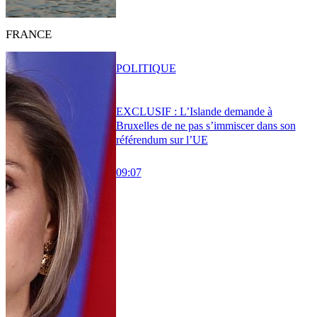
FRANCE
POLITIQUE
EXCLUSIF : L’Islande demande à
Bruxelles de ne pas s’immiscer dans son
référendum sur l’UE
09:07