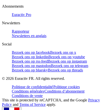
Abonnements
Euractiv Pro
Newsletters
Rapporteur
Newsletters en anglais
Social
Bezoek ons op facebook
Bezoek ons op x
Bezoek ons op linkedin
Bezoek ons op youtube
Bezoek ons op rss-feed
Bezoek ons op instagram
Bezoek ons op mastodon
Bezoek ons op telegram
Bezoek ons op bluesky
Bezoek ons op threads
©
2026
Euractiv FR. All rights reserved.
Politique de confidentialité
Politique cookies
Conditions générales
Conditions d’abonnement
Conditions de vente
This site is protected by reCAPTCHA, and the Google
Privacy
Policy
and
Terms of Service
apply.