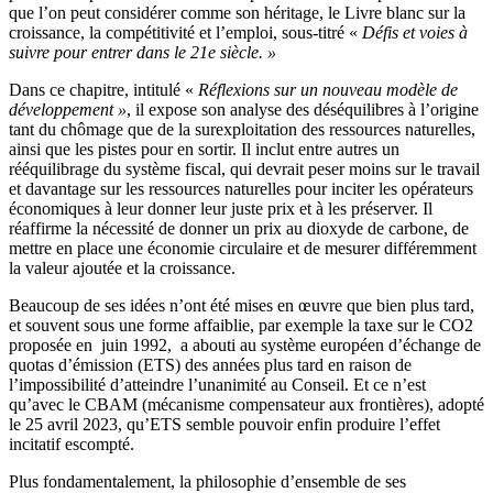
que l’on peut considérer comme son héritage, le Livre blanc sur la
croissance, la compétitivité et l’emploi, sous-titré «
Défis et voies à
suivre pour entrer dans le 21e siècle. »
Dans ce chapitre, intitulé «
Réflexions sur un nouveau modèle de
développement »
, il expose son analyse des déséquilibres à l’origine
tant du chômage que de la surexploitation des ressources naturelles,
ainsi que les pistes pour en sortir. Il inclut entre autres un
rééquilibrage du système fiscal, qui devrait peser moins sur le travail
et davantage sur les ressources naturelles pour inciter les opérateurs
économiques à leur donner leur juste prix et à les préserver. Il
réaffirme la nécessité de donner un prix au dioxyde de carbone, de
mettre en place une économie circulaire et de mesurer différemment
la valeur ajoutée et la croissance.
Beaucoup de ses idées n’ont été mises en œuvre que bien plus tard,
et souvent sous une forme affaiblie, par exemple la taxe sur le CO2
proposée en juin 1992, a abouti au système européen d’échange de
quotas d’émission (ETS) des années plus tard en raison de
l’impossibilité d’atteindre l’unanimité au Conseil. Et ce n’est
qu’avec le CBAM (mécanisme compensateur aux frontières), adopté
le 25 avril 2023, qu’ETS semble pouvoir enfin produire l’effet
incitatif escompté.
Plus fondamentalement, la philosophie d’ensemble de ses