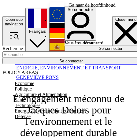
Ga naar de hoofdinhoud
Se connecter
Open sub
Close menu
English
navigation
Français
Deutsch
Vous êtes déconnecté.
Recherche
Se connecter
Español
Lumières éteintes
Se connecter
Rapporteur
Politique
Économie
Newsletters
Evénements
Em
ENERGIE, ENVIRONNEMENT ET TRANSPORT
POLICY AREAS
GENEVIÈVE PONS
Economie
Politique
Agriculture et Alimentation
L’engagement méconnu de
Santé
Technologies
Jacques Delors pour
Energie, Environnement et Transport
Défense
l'environnement et le
développement durable