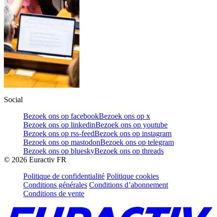
Social
Bezoek ons op facebook
Bezoek ons op x
Bezoek ons op linkedin
Bezoek ons op youtube
Bezoek ons op rss-feed
Bezoek ons op instagram
Bezoek ons op mastodon
Bezoek ons op telegram
Bezoek ons op bluesky
Bezoek ons op threads
©
2026
Euractiv FR
Politique de confidentialité
Politique cookies
Conditions générales
Conditions d’abonnement
Conditions de vente