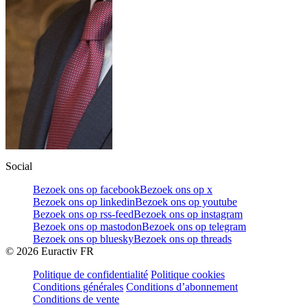
Social
Bezoek ons op facebook
Bezoek ons op x
Bezoek ons op linkedin
Bezoek ons op youtube
Bezoek ons op rss-feed
Bezoek ons op instagram
Bezoek ons op mastodon
Bezoek ons op telegram
Bezoek ons op bluesky
Bezoek ons op threads
©
2026
Euractiv FR
Politique de confidentialité
Politique cookies
Conditions générales
Conditions d’abonnement
Conditions de vente