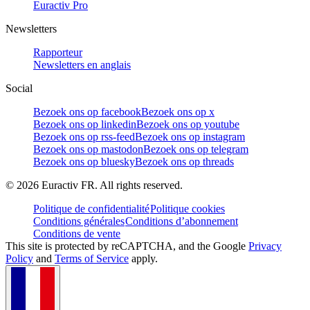
Euractiv Pro
Newsletters
Rapporteur
Newsletters en anglais
Social
Bezoek ons op facebook
Bezoek ons op x
Bezoek ons op linkedin
Bezoek ons op youtube
Bezoek ons op rss-feed
Bezoek ons op instagram
Bezoek ons op mastodon
Bezoek ons op telegram
Bezoek ons op bluesky
Bezoek ons op threads
©
2026
Euractiv FR. All rights reserved.
Politique de confidentialité
Politique cookies
Conditions générales
Conditions d’abonnement
Conditions de vente
This site is protected by reCAPTCHA, and the Google
Privacy
Policy
and
Terms of Service
apply.