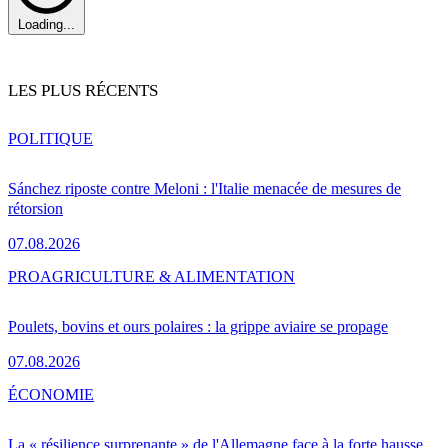
Loading...
LES PLUS RÉCENTS
POLITIQUE
Sánchez riposte contre Meloni : l'Italie menacée de mesures de
rétorsion
07.08.2026
PRO
AGRICULTURE & ALIMENTATION
Poulets, bovins et ours polaires : la grippe aviaire se propage
07.08.2026
ÉCONOMIE
La « résilience surprenante » de l'Allemagne face à la forte hausse