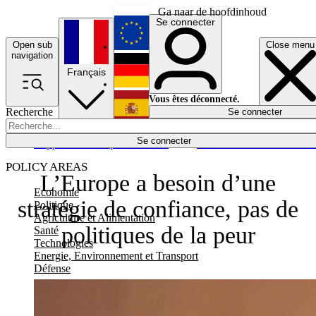
Ga naar de hoofdinhoud
Se connecter
Open sub
Close menu
English
navigation
Français
Deutsch
Vous êtes déconnecté.
Recherche
Se connecter
Español
Lumières éteintes
Se connecter
Rapporteur
Politique
Économie
Newsletters
Evénements
Em
POLICY AREAS
L’Europe a besoin d’une
Economie
stratégie de confiance, pas de
Politique
Agriculture et Alimentation
politiques de la peur
Santé
Technologies
Energie, Environnement et Transport
Défense