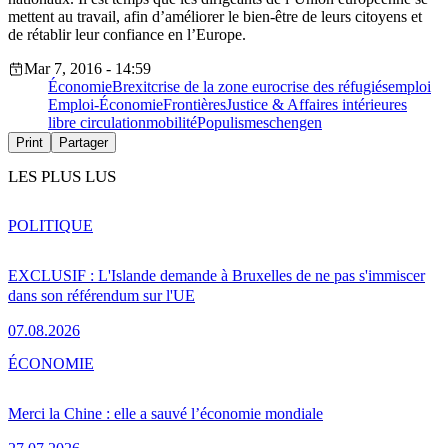
mettent au travail, afin d’améliorer le bien-être de leurs citoyens et
de rétablir leur confiance en l’Europe.
Mar 7, 2016 - 14:59
Économie
Brexit
crise de la zone euro
crise des réfugiés
emploi
Emploi-Économie
Frontières
Justice & Affaires intérieures
libre circulation
mobilité
Populisme
schengen
Print
Partager
LES PLUS LUS
POLITIQUE
EXCLUSIF : L'Islande demande à Bruxelles de ne pas s'immiscer
dans son référendum sur l'UE
07.08.2026
ÉCONOMIE
Merci la Chine : elle a sauvé l’économie mondiale