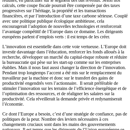
réduites, en particulier sur le segment des bas revenus. Selon nos
calculs, cette coupe fiscale pourrait être compensée par des taxes
progressives sur l’héritage, la propriété et les transactions
financières, et par l’introduction d’une taxe carbone sérieuse. Couplé
avec une politique publique écologique ambitieuse, cela
encouragerait l’adoption de nouvelles technologies et renforcerait
l’avantage compétitif de l’Europe dans ce domaine. Les dirigeants
européens parlent d’emplois verts : il est temps de les créer.
L’innovation est essentielle dans cette voie vertueuse. L’Europe doit
investir davantage dans l’éducation, renforcer les fonds alloués à la
recherche, développer un marché du capital-risque robuste et réduire
la bureaucratie qui pèse sur les start-up comme sur les entreprises
établies. Mais il nous faut aussi changer la direction de l’innovation.
Pendant trop longtemps l’accent a été mis sur le remplacement du
travailleur par la machine et donc sur le transfert des gains de
productivité engendrés vers l’actionnaire. Il serait préférable de
stimuler l’innovation sur les terrains de l’efficience énergétique et de
l’optimisation des ressources, et de réaligner les salaires sur la
productivité. Cela réveillerait la demande privée et redynamiserait
l’économie.
Ce dont l’Europe a besoin, c’est d’une stratégie de confiance, pas de
politiques de la peur. Nombre des leviers nécessaires à ces
changements cruciaux sont dans les mains des gouvernements
nationaux. Il est temps que les dirigeants de l’Union européenne se