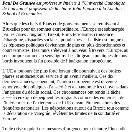
Paul De Grauwe
est professeur émérite à l’Université Catholique
de Louvain et professeur de la chaire John Paulson à la London
School of Economics.
Alors que les chefs d’États et de gouvernements se réunissent à
Bruxelles pour un sommet extraordinaire, l’Europe est submergée
par les crises : migrants, Brexit, Euro, terrorisme, croissance
léthargique, disparités sociales, populismes… La liste est longue et
les réponses politiques deviennent de plus en plus désordonnées et
court-termistes. Des murs s’élèvent à nouveau à travers l’Europe, au
sens propre comme au sens figuré. Les dirigeants politiques de tous
bords invoquent la fin possible de l’intégration européenne.
L’UE a toujours été plus forte lorsqu’elle poursuivait des projets
phares et audacieux au service d’un avenir meilleur. Ces dix
dernières années, cependant, l’Union européenne est devenue
synonyme de politiques d’austérité et a abandonné les citoyens dans
l’angoisse du déclin social. Ces circonstances ont rendu la tâche
aisée à ceux qui dépeignent les migrants comme des ennemis – de
l’intérieur et de l’extérieur – de l’UE devant être tenus hors des
frontières nationales. Les négociations autour du Brexit, tout comme
la déclaration de Visegrád, révèlent les limites de la solidarité en
Europe.
Toute crise requiert des mesures d’urgence pour éteindre l’incendie.