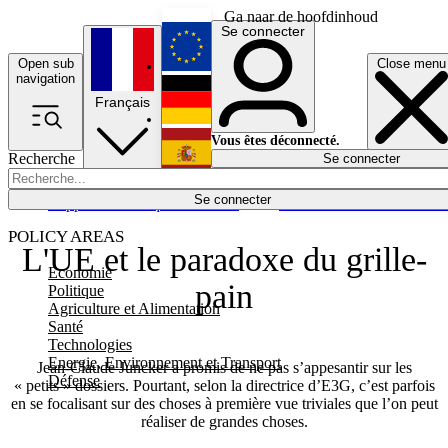
Ga naar de hoofdinhoud
Se connecter
Open sub
Close menu
English
navigation
Français
Deutsch
Vous êtes déconnecté.
Recherche
Se connecter
Español
Lumières éteintes
Se connecter
Rapporteur
Politique
Économie
Newsletters
Evénements
Em
POLICY AREAS
L'UE et le paradoxe du grille-
Economie
pain
Politique
Agriculture et Alimentation
Santé
Technologies
Energie, Environnement et Transport
Jean-Claude Juncker a promis de ne pas s’appesantir sur les
Défense
« petits » dossiers. Pourtant, selon la directrice d’E3G, c’est parfois
en se focalisant sur des choses à première vue triviales que l’on peut
réaliser de grandes choses.