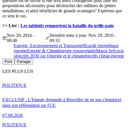
question est de savoir si elle sera assez courageuse pour faire les
propositions nécessaires pour déclencher des millions de petites
installations, et ainsi bénéficier de grands avantages? Espérons que
ce sera le cas.
>> Lire :
Les tabloïds remportent la bataille du grille-pain
Nov 29, 2016 -
Dernière mise à jour: Nov 29, 2016 -
08:48
09:33
Energie, Environnement et Transport
efficacité énergétique
energie
Energie & Climat
énergie renouvelable
Maros Sefcovic
objectifs 2030 sur l'énergie et le climat
objectifs climat énergie
Print
Partager
LES PLUS LUS
POLITIQUE
EXCLUSIF : L'Islande demande à Bruxelles de ne pas s'immiscer
dans son référendum sur l'UE
07.08.2026
POLITIQUE