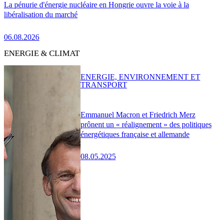
La pénurie d'énergie nucléaire en Hongrie ouvre la voie à la
libéralisation du marché
06.08.2026
ENERGIE & CLIMAT
ENERGIE, ENVIRONNEMENT ET
TRANSPORT
Emmanuel Macron et Friedrich Merz
prônent un « réalignement » des politiques
énergétiques française et allemande
08.05.2025