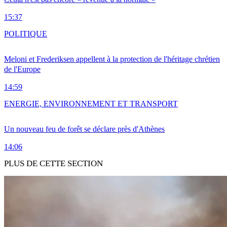
15:37
POLITIQUE
Meloni et Frederiksen appellent à la protection de l'héritage chrétien
de l'Europe
14:59
ENERGIE, ENVIRONNEMENT ET TRANSPORT
Un nouveau feu de forêt se déclare près d'Athènes
14:06
PLUS DE CETTE SECTION