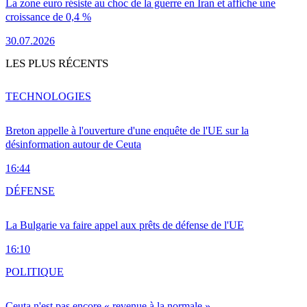
La zone euro résiste au choc de la guerre en Iran et affiche une
croissance de 0,4 %
30.07.2026
LES PLUS RÉCENTS
TECHNOLOGIES
Breton appelle à l'ouverture d'une enquête de l'UE sur la
désinformation autour de Ceuta
16:44
DÉFENSE
La Bulgarie va faire appel aux prêts de défense de l'UE
16:10
POLITIQUE
Ceuta n'est pas encore « revenue à la normale »