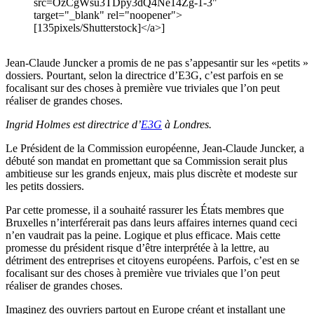
src=OzCgWsu3TDpy3dQ4Ne14Zg-1-3"
target="_blank" rel="noopener">
[135pixels/Shutterstock]</a>]
Jean-Claude Juncker a promis de ne pas s’appesantir sur les «petits »
dossiers. Pourtant, selon la directrice d’E3G, c’est parfois en se
focalisant sur des choses à première vue triviales que l’on peut
réaliser de grandes choses.
Ingrid Holmes est directrice d’
E3G
à Londres.
Le Président de la Commission européenne, Jean-Claude Juncker, a
débuté son mandat en promettant que sa Commission serait plus
ambitieuse sur les grands enjeux, mais plus discrète et modeste sur
les petits dossiers.
Par cette promesse, il a souhaité rassurer les États membres que
Bruxelles n’interférerait pas dans leurs affaires internes quand ceci
n’en vaudrait pas la peine. Logique et plus efficace. Mais cette
promesse du président risque d’être interprétée à la lettre, au
détriment des entreprises et citoyens européens. Parfois, c’est en se
focalisant sur des choses à première vue triviales que l’on peut
réaliser de grandes choses.
Imaginez des ouvriers partout en Europe créant et installant une