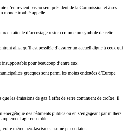
aute n’en revient pas au seul président de la Commission et à ses
un monde troublé appelle.
bateaux en attente d’accostage restera comme un symbole de cette
ntrant ainsi qu’il est possible d’assurer un accueil digne à ceux qui
que insupportable pour beaucoup d’entre eux.
les municipalités grecques sont parmi les moins endettées d’Europe
 que les émissions de gaz à effet de serre continuent de croître. Il
tion énergétique des bâtiments publics ou en s’engageant par milliers
t simplement agir ensemble.
me, voire même néo-fascisme assumé par certains.