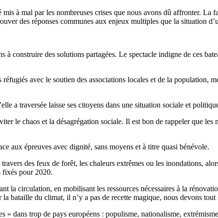
té mis à mal par les nombreuses crises que nous avons dû affronter. La f
trouver des réponses communes aux enjeux multiples que la situation d’
opéens à construire des solutions partagées. Le spectacle indigne de ces 
réfugiés avec le soutien des associations locales et de la population, mo
lle a traversée laisse ses citoyens dans une situation sociale et politi
r éviter le chaos et la désagrégation sociale. Il est bon de rappeler que 
face aux épreuves avec dignité, sans moyens et à titre quasi bénévole.
travers des feux de forêt, les chaleurs extrêmes ou les inondations, alors
s fixés pour 2020.
tant la circulation, en mobilisant les ressources nécessaires à la rénova
r la bataille du climat, il n’y a pas de recette magique, nous devons tou
smes » dans trop de pays européens : populisme, nationalisme, extrémis