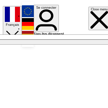
Se connecter
Close menu
English
Français
Deutsch
Vous êtes déconnecté.
Se connecter
Español
Lumières éteintes