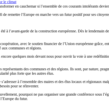
r le climat
transformer en cauchemar si l’ensemble de ces courants intolérants devi
fi de remettre l’Europe en marche vers un futur positif pour ses citoyen
rs été à l’avant-garde de la construction européenne. Dès le lendemain
 coopération, avec le soutien financier de l’Union européenne grâce, entr
sé aux communes et régions.
encore quelques mois devant nous pour ouvrir la voie à une redéfiniti
 les représentants des communes et des régions. Ils sont, par nature, prag
arité plus forte que les autres élus.
e s’adresser à l’ensemble des maires et des élus locaux et régionaux malg
besoin pour se réinventer.
renouvellement, pourquoi ne pas organiser une grande conférence sous l’
 l’Europe du futur.