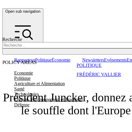
Open sub navigation
Recherche
Rapporteur
Politique
Économie
Newsletters
Evénements
Em
POLICY AREAS
POLITIQUE
Economie
FRÉDÉRIC VALLIER
Politique
Agriculture et Alimentation
Santé
Président Juncker, donnez a
Technologies
Energie, Environnement et Transport
Défense
le souffle dont l'Europe