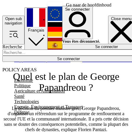
Ga naar de hoofdinhoud
Se connecter
Open sub
Close menu
English
navigation
Français
Deutsch
Vous êtes déconnecté.
Recherche
Se connecter
Español
Lumières éteintes
Se connecter
Rapporteur
Politique
Économie
Newsletters
Evénements
Em
POLICY AREAS
Quel est le plan de George
Economie
Papandreou ?
Politique
Agriculture et Alimentation
Santé
Technologies
Energie, Environnement et Transport
La décision du premier ministre grec, George Papandreou,
Défense
d'organiser un référendum sur le programme de renflouement a
secoué l'UE et la communauté internationale. Il a pris cette décision
sans se douter des conséquences potentielles, comme la plupart des
chefs de dynasties, explique Florien Pantazi.