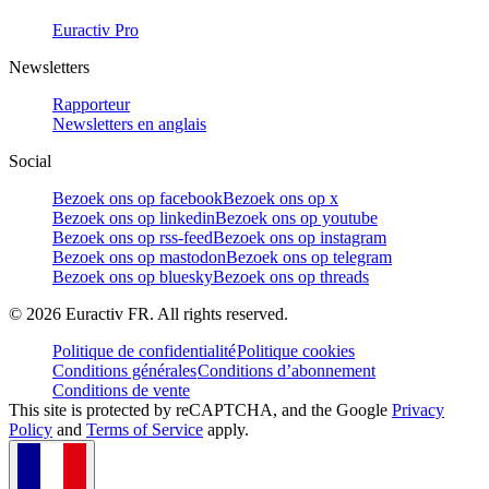
Euractiv Pro
Newsletters
Rapporteur
Newsletters en anglais
Social
Bezoek ons op facebook
Bezoek ons op x
Bezoek ons op linkedin
Bezoek ons op youtube
Bezoek ons op rss-feed
Bezoek ons op instagram
Bezoek ons op mastodon
Bezoek ons op telegram
Bezoek ons op bluesky
Bezoek ons op threads
©
2026
Euractiv FR. All rights reserved.
Politique de confidentialité
Politique cookies
Conditions générales
Conditions d’abonnement
Conditions de vente
This site is protected by reCAPTCHA, and the Google
Privacy
Policy
and
Terms of Service
apply.