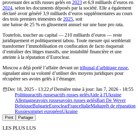
provenant des actifs russes gelés en
2023
et 6,9 milliards d’euros en
2024
, selon les documents déposés par la société. Elle a également
déclaré avoir généré 3,9 milliards d’euros supplémentaires au cours
des trois premiers trimestres de
2025
, soit
une baisse de 25 % en glissement annuel sur une base pro rata.
Toutefois, toucher au capital — 210 milliards d’euros — reste
juridiquement et politiquement tabou. Toute mesure qui semblerait
transformer l’immobilisation en confiscation de facto risquerait
d’entraîner des litiges massifs, une instabilité financière et une
atteinte à la réputation d’Euroclear.
Moscou a déjà porté l’affaire devant un
tribunal d’arbitrage russe
,
signalant ainsi sa volonté d’utiliser des moyens juridiques pour
récupérer ses avoirs gelés à l’étranger.
Dec 18, 2025 - 13:22
Dernière mise à jour: Jan 7, 2026 - 18:55
Politique
actifs russes
actifs russes gelés
Aide à l'Ukraine
Allemagne
avoirs russes
avoirs russes gelés
Bart De Wever
Belgique
Bulgarie
Euroclear
France
Italie
Malta
prêt de réparation
Russie
sommet européen
Ukraine
Print
Partager
LES PLUS LUS