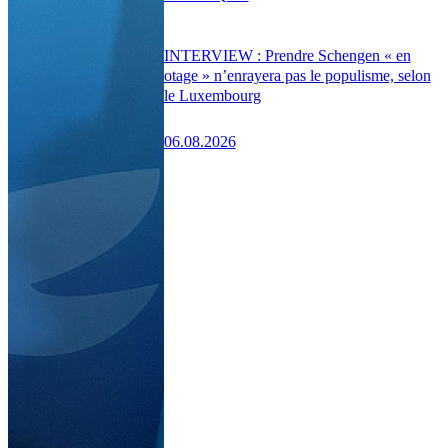
INTERVIEW : Prendre Schengen « en
otage » n’enrayera pas le populisme, selon
le Luxembourg
06.08.2026