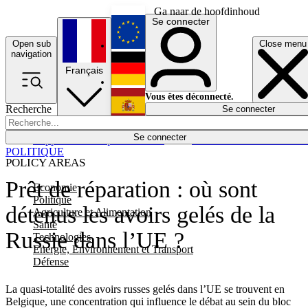
Ga naar de hoofdinhoud
Se connecter
Open sub
Close menu
English
navigation
Français
Deutsch
Vous êtes déconnecté.
Recherche
Se connecter
Español
Lumières éteintes
Se connecter
Rapporteur
Politique
Économie
Newsletters
Evénements
Em
POLITIQUE
POLICY AREAS
Prêt de réparation : où sont
Economie
Politique
détenus les avoirs gelés de la
Agriculture et Alimentation
Santé
Russie dans l’UE ?
Technologies
Energie, Environnement et Transport
Défense
La quasi-totalité des avoirs russes gelés dans l’UE se trouvent en
Belgique, une concentration qui influence le débat au sein du bloc