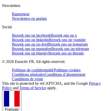
Newsletters
Rapporteur
Newsletters en anglais
Social
Bezoek ons op facebook
Bezoek ons op x
Bezoek ons op linkedin
Bezoek ons op youtube
Bezoek ons op rss-feed
Bezoek ons op instagram
Bezoek ons op mastodon
Bezoek ons op telegram
Bezoek ons op bluesky
Bezoek ons op threads
©
2026
Euractiv FR. All rights reserved.
Politique de confidentialité
Politique cookies
Conditions générales
Conditions d’abonnement
Conditions de vente
This site is protected by reCAPTCHA, and the Google
Privacy
Policy
and
Terms of Service
apply.
Français