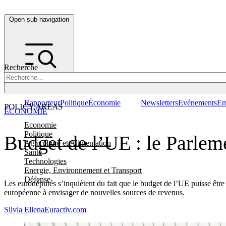
Open sub navigation
Recherche
Rapporteur
Politique
Économie
Newsletters
Evénements
Em
POLICY AREAS
ÉCONOMIE
Economie
Politique
Budget de l’UE : le Parle
Agriculture et Alimentation
Santé
Technologies
Energie, Environnement et Transport
Défense
Les eurodéputés s’inquiètent du fait que le budget de l’UE puisse êtr
européenne à envisager de nouvelles sources de revenus.
Silvia Ellena
Euractiv.com