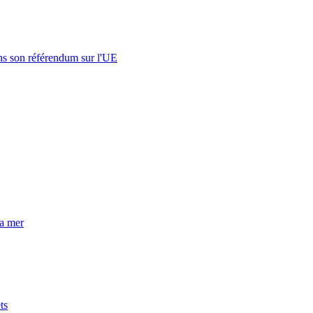
s son référendum sur l'UE
la mer
ts