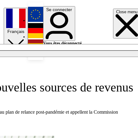
Se connecter
Close menu
English
Français
Deutsch
Vous êtes déconnecté.
Se connecter
Español
Lumières éteintes
uvelles sources de revenus
s au plan de relance post-pandémie et appellent la Commission