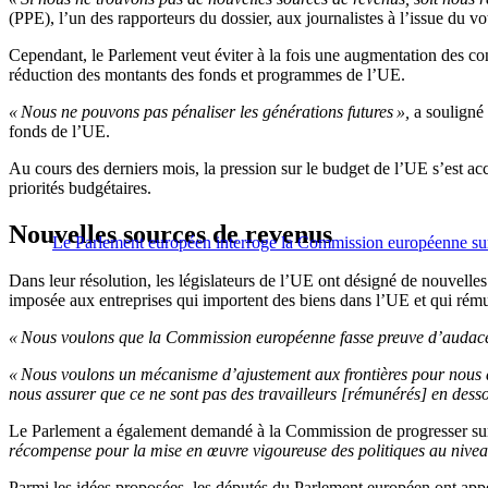
(PPE), l’un des rapporteurs du dossier, aux journalistes à l’issue du vo
Cependant, le Parlement veut éviter à la fois une augmentation des con
réduction des montants des fonds et programmes de l’UE.
« Nous ne pouvons pas pénaliser les générations futures »,
a souligné 
fonds de l’UE.
Au cours des derniers mois, la pression sur le budget de l’UE s’est a
priorités budgétaires.
Nouvelles sources de revenus
Le Parlement européen interroge la Commission européenne su
Dans leur résolution, les législateurs de l’UE ont désigné de nouvell
imposée aux entreprises qui importent des biens dans l’UE et qui rému
« Nous voulons que la Commission européenne fasse preuve d’audace
« Nous voulons un mécanisme d’ajustement aux frontières pour nous as
nous assurer que ce ne sont pas des travailleurs [rémunérés] en dessou
Le Parlement a également demandé à la Commission de progresser sur le
récompense pour la mise en œuvre vigoureuse des politiques au nivea
Parmi les idées proposées, les députés du Parlement européen ont appelé