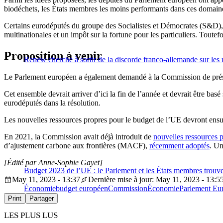
biodéchets, les États membres les moins performants dans ces domain
Certains eurodéputés du groupe des Socialistes et Démocrates (S&D), de
multinationales et un impôt sur la fortune pour les particuliers. Toutefo
Proposition à venir
Renew cherche à sortir de la discorde franco-allemande sur les 
Le Parlement européen a également demandé à la Commission de prés
Cet ensemble devrait arriver d’ici la fin de l’année et devrait être ba
eurodéputés dans la résolution.
Les nouvelles ressources propres pour le budget de l’UE devront ensuit
En 2021, la Commission avait déjà introduit de
nouvelles ressources 
d’ajustement carbone aux frontières (MACF),
récemment adoptés
. Un
[Édité par Anne-Sophie Gayet]
Budget 2023 de l’UE : le Parlement et les États membres trouv
May 11, 2023 - 13:37
Dernière mise à jour: May 11, 2023 - 13:5
Économie
budget européen
Commission
Économie
Parlement Eu
Print
Partager
LES PLUS LUS