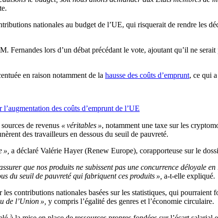
te.
tributions nationales au budget de l’UE, qui risquerait de rendre les d
M. Fernandes lors d’un débat précédant le vote, ajoutant qu’il ne serai
ccentuée en raison notamment de la
hausse des coûts d’emprunt
, ce qui 
r l’augmentation des coûts d’emprunt de l’UE
es sources de revenus
« véritables »
, notamment une taxe sur les cryptomo
nèrent des travailleurs en dessous du seuil de pauvreté.
 »,
a déclaré Valérie Hayer (Renew Europe), corapporteuse sur le dossi
surer que nos produits ne subissent pas une concurrence déloyale en r
s du seuil de pauvreté qui fabriquent ces produits »,
a-t-elle expliqué.
s contributions nationales basées sur les statistiques, qui pourraient 
u de l’Union »,
y compris l’égalité des genres et l’économie circulaire.
 à la mise en place de ressources propres fondées sur l’écart salarial e