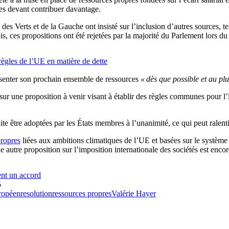
es devant contribuer davantage.
s Verts et de la Gauche ont insisté sur l’inclusion d’autres sources, te
is, ces propositions ont été rejetées par la majorité du Parlement lors du
règles de l’UE en matière de dette
enter son prochain ensemble de ressources
« dès que possible et au plu
sé sur une proposition à venir visant à établir des règles communes pour l
e être adoptées par les États membres à l’unanimité, ce qui peut ralent
propres
liées aux ambitions climatiques de l’UE et basées sur le systè
e autre proposition sur l’imposition internationale des sociétés est enc
ent un accord
5
ropéen
resolution
ressources propres
Valérie Hayer