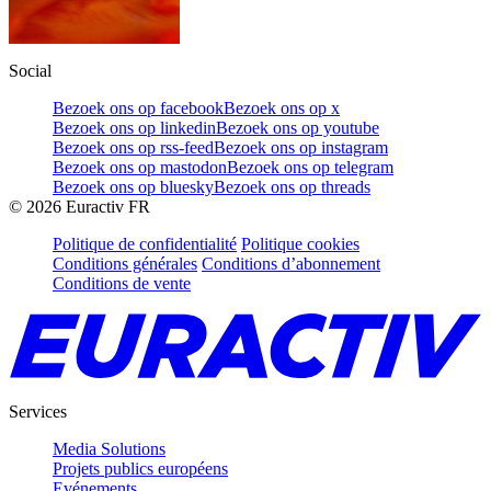
Social
Bezoek ons op facebook
Bezoek ons op x
Bezoek ons op linkedin
Bezoek ons op youtube
Bezoek ons op rss-feed
Bezoek ons op instagram
Bezoek ons op mastodon
Bezoek ons op telegram
Bezoek ons op bluesky
Bezoek ons op threads
©
2026
Euractiv FR
Politique de confidentialité
Politique cookies
Conditions générales
Conditions d’abonnement
Conditions de vente
Services
Media Solutions
Projets publics européens
Evénements