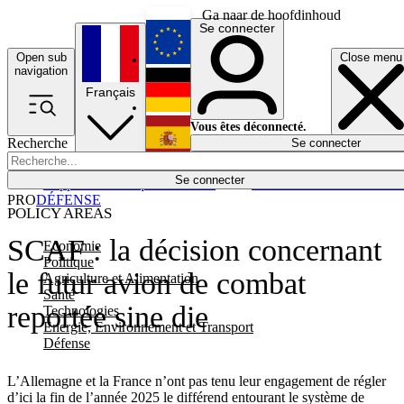
Ga naar de hoofdinhoud
Se connecter
Open sub
Close menu
English
navigation
Français
Deutsch
Vous êtes déconnecté.
Recherche
Se connecter
Español
Lumières éteintes
Se connecter
Rapporteur
Politique
Économie
Newsletters
Evénements
Em
PRO
DÉFENSE
POLICY AREAS
SCAF : la décision concernant
Economie
Politique
le futur avion de combat
Agriculture et Alimentation
Santé
reportée sine die
Technologies
Energie, Environnement et Transport
Défense
L’Allemagne et la France n’ont pas tenu leur engagement de régler
d’ici la fin de l’année 2025 le différend entourant le système de