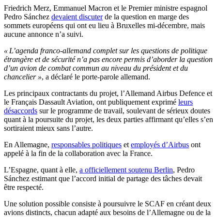
Friedrich Merz, Emmanuel Macron et le Premier ministre espagnol
Pedro Sánchez
devaient discuter
de la question en marge des
sommets européens qui ont eu lieu à Bruxelles mi-décembre, mais
aucune annonce n’a suivi.
« L’agenda franco-allemand complet sur les questions de politique
étrangère et de sécurité n’a pas encore permis d’aborder la question
d’un avion de combat commun au niveau du président et du
chancelier »
, a déclaré le porte-parole allemand.
Les principaux contractants du projet, l’Allemand Airbus Defence et
le Français Dassault Aviation, ont publiquement exprimé
leurs
désaccords
sur le programme de travail, soulevant de sérieux doutes
quant à la poursuite du projet, les deux parties affirmant qu’elles s’en
sortiraient mieux sans l’autre.
En Allemagne,
responsables politiques
et
employés d’Airbus
ont
appelé à la fin de la collaboration avec la France.
L’Espagne, quant à elle,
a officiellement soutenu Berlin
, Pedro
Sánchez estimant que l’accord initial de partage des tâches devait
être respecté.
Une solution possible consiste à poursuivre le SCAF en créant deux
avions distincts, chacun adapté aux besoins de l’Allemagne ou de la