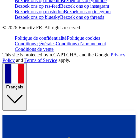
Bezoek ons op linkedin
Bezoek ons op youtube
Bezoek ons op rss-feed
Bezoek ons op instagram
Bezoek ons op mastodon
Bezoek ons op telegram
Bezoek ons op bluesky
Bezoek ons op threads
©
2026
Euractiv FR. All rights reserved.
Politique de confidentialité
Politique cookies
Conditions générales
Conditions d’abonnement
Conditions de vente
This site is protected by reCAPTCHA, and the Google
Privacy
Policy
and
Terms of Service
apply.
Français