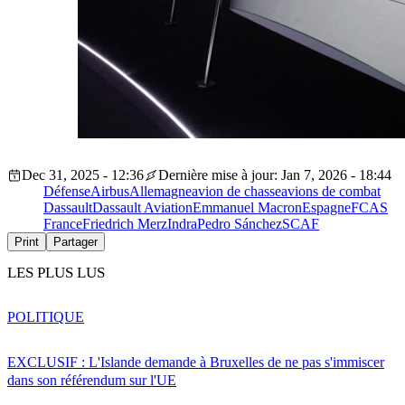
Dec 31, 2025 - 12:36
Dernière mise à jour: Jan 7, 2026 - 18:44
Défense
Airbus
Allemagne
avion de chasse
avions de combat
Dassault
Dassault Aviation
Emmanuel Macron
Espagne
FCAS
France
Friedrich Merz
Indra
Pedro Sánchez
SCAF
Print
Partager
LES PLUS LUS
POLITIQUE
EXCLUSIF : L'Islande demande à Bruxelles de ne pas s'immiscer
dans son référendum sur l'UE