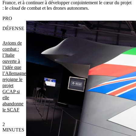
France, et à continuer à développer conjointement le cœur du projet
: le
cloud
de combat et les drones autonomes.
PRO
DÉFENSE
Avions de
combat :
l’Italie
ouverte à
l’idée que
l’Allemagne
rejoigne le
projet
GCAP si
elle
abandonne
le SCAF
2
MINUTES