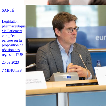
SANTÉ
Législation
pharmaceutique
: le Parlement
européen
partagé sur la
proposition de
révision des
règles de l’UE
25.09.2023
7 MINUTES