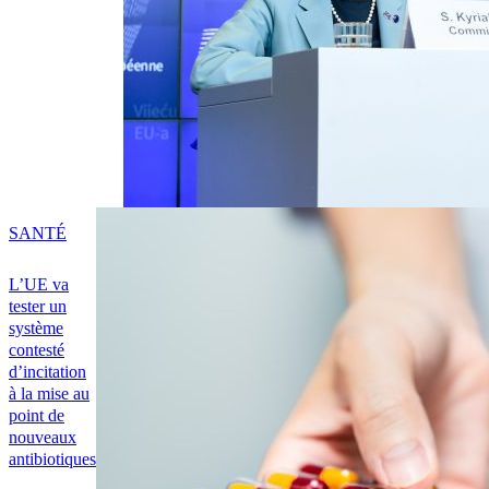
SANTÉ
L’UE va
tester un
système
contesté
d’incitation
à la mise au
point de
nouveaux
antibiotiques