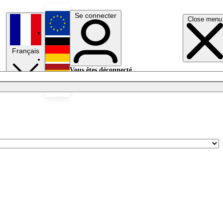
Se connecter
Close menu
English
Français
Deutsch
Vous êtes déconnecté.
Se connecter
Español
Lumières éteintes