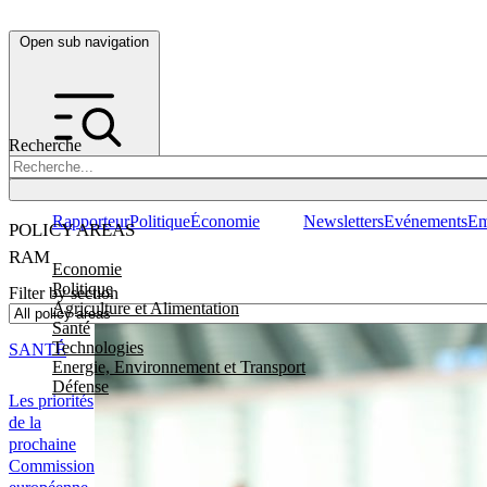
Open sub navigation
Recherche
Rapporteur
Politique
Économie
Newsletters
Evénements
Em
POLICY AREAS
RAM
Economie
Politique
Filter by section
Agriculture et Alimentation
Santé
Technologies
SANTÉ
Energie, Environnement et Transport
Défense
Les priorités
de la
prochaine
Commission