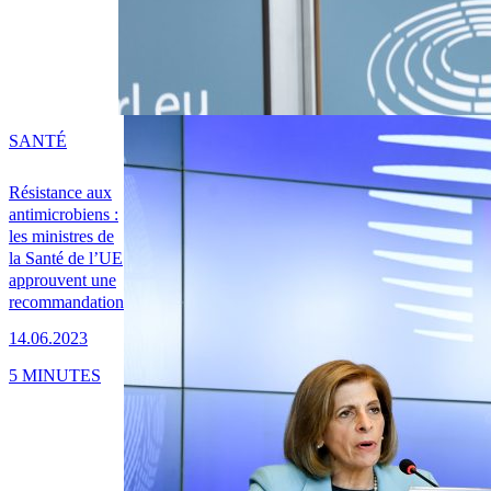
SANTÉ
Résistance aux
antimicrobiens :
les ministres de
la Santé de l’UE
approuvent une
recommandation
14.06.2023
5 MINUTES