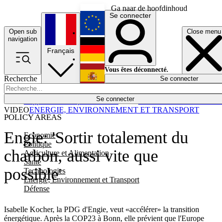
Ga naar de hoofdinhoud
Se connecter
Open sub
Close menu
English
navigation
Français
Deutsch
Vous êtes déconnecté.
Recherche
Se connecter
Español
Lumières éteintes
Se connecter
Rapporteur
Politique
Économie
Newsletters
Evénements
Em
VIDEO
ENERGIE, ENVIRONNEMENT ET TRANSPORT
POLICY AREAS
Engie: 'Sortir totalement du
Economie
Politique
charbon, aussi vite que
Agriculture et Alimentation
Santé
possible'
Technologies
Energie, Environnement et Transport
Défense
Isabelle Kocher, la PDG d'Engie, veut «accélérer» la transition
énergétique. Après la COP23 à Bonn, elle prévient que l'Europe