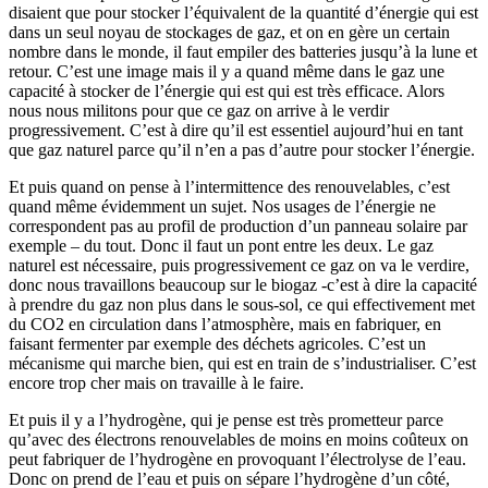
disaient que pour stocker l’équivalent de la quantité d’énergie qui est
dans un seul noyau de stockages de gaz, et on en gère un certain
nombre dans le monde, il faut empiler des batteries jusqu’à la lune et
retour. C’est une image mais il y a quand même dans le gaz une
capacité à stocker de l’énergie qui est qui est très efficace. Alors
nous nous militons pour que ce gaz on arrive à le verdir
progressivement. C’est à dire qu’il est essentiel aujourd’hui en tant
que gaz naturel parce qu’il n’en a pas d’autre pour stocker l’énergie.
Et puis quand on pense à l’intermittence des renouvelables, c’est
quand même évidemment un sujet. Nos usages de l’énergie ne
correspondent pas au profil de production d’un panneau solaire par
exemple – du tout. Donc il faut un pont entre les deux. Le gaz
naturel est nécessaire, puis progressivement ce gaz on va le verdire,
donc nous travaillons beaucoup sur le biogaz -c’est à dire la capacité
à prendre du gaz non plus dans le sous-sol, ce qui effectivement met
du CO2 en circulation dans l’atmosphère, mais en fabriquer, en
faisant fermenter par exemple des déchets agricoles. C’est un
mécanisme qui marche bien, qui est en train de s’industrialiser. C’est
encore trop cher mais on travaille à le faire.
Et puis il y a l’hydrogène, qui je pense est très prometteur parce
qu’avec des électrons renouvelables de moins en moins coûteux on
peut fabriquer de l’hydrogène en provoquant l’électrolyse de l’eau.
Donc on prend de l’eau et puis on sépare l’hydrogène d’un côté,