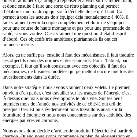
objectif ambitieux ça oblige à repenser et à viser suffisamment haut,
et donc ensuite à faire une sorte de rétro planning qui permet
d’élaborer une roadmap qui soit à l’échelle de ce qu’il faut. Ça
permet à tous les acteurs de s’équiper déjà mentalement: à 40%, il
faut vraiment revoir la copie complètement et donc de s’équiper
pour une course de haute montagne et pas pour une promenade de
santé, si vous voulez. C’est vraiment une question d’état d’esprit
d’abord. Ces objectifs très ambitieux pluriannuels ils ont cet
immense mérite.
Alors, ça ne suffit pas: ensuite il faut des mécanismes, il faut traduire
ces objectifs dans des normes et des standards. Pour l’habitat, par
exemple, il faut qu’il soit consistant avec ces objectifs, il faut des
mécanismes, de business modèles qui permettent encore une fois des
investissements dans la durée.
Dans notre stratégie nous avons vraiment deux volets. Le premier,
on vient d’en parler, c’est travailler sur les usages de l’énergie c’est
là-dessus que nous nous développons le plus vite. Sur les neuf
premiers mois de l’année nos activités de ce côté-là ont crû de
presque 10%. Et puis évidemment nous travaillons aussi sur la
fourniture d’énergie et nous nous concentrons sur des activités, des
énergies pauvres en carbone.
Nous avons donc décidé d’arrêter de produire l’électricité à partir de
charbon. Quand nous avons commencé ce plan de réorientation en