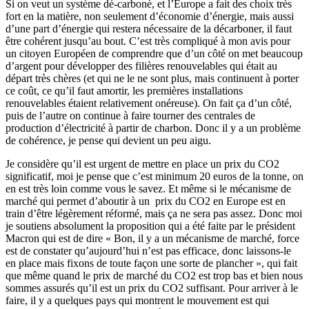
Si on veut un système dé-carboné, et l’Europe a fait des choix très
fort en la matière, non seulement d’économie d’énergie, mais aussi
d’une part d’énergie qui restera nécessaire de la décarboner, il faut
être cohérent jusqu’au bout. C’est très compliqué à mon avis pour
un citoyen Européen de comprendre que d’un côté on met beaucoup
d’argent pour développer des filières renouvelables qui était au
départ très chères (et qui ne le ne sont plus, mais continuent à porter
ce coût, ce qu’il faut amortir, les premières installations
renouvelables étaient relativement onéreuse). On fait ça d’un côté,
puis de l’autre on continue à faire tourner des centrales de
production d’électricité à partir de charbon. Donc il y a un problème
de cohérence, je pense qui devient un peu aigu.
Je considère qu’il est urgent de mettre en place un prix du CO2
significatif, moi je pense que c’est minimum 20 euros de la tonne, on
en est très loin comme vous le savez. Et même si le mécanisme de
marché qui permet d’aboutir à un prix du CO2 en Europe est en
train d’être légèrement réformé, mais ça ne sera pas assez. Donc moi
je soutiens absolument la proposition qui a été faite par le président
Macron qui est de dire « Bon, il y a un mécanisme de marché, force
est de constater qu’aujourd’hui n’est pas efficace, donc laissons-le
en place mais fixons de toute façon une sorte de plancher », qui fait
que même quand le prix de marché du CO2 est trop bas et bien nous
sommes assurés qu’il est un prix du CO2 suffisant. Pour arriver à le
faire, il y a quelques pays qui montrent le mouvement est qui