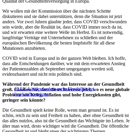
Qualität der Gesundheitsversorgung in Europa.
Wir wollen mit der Kommission über die nächsten Schritte
diskutieren und sie dabei unterstützen, denn die Situation ist jetzt
anders. Vor zwei Jahren glaubte jeder, dass COVID verschwunden
sein würde, aber die Realität ist, dass COVID immer noch da ist,
und wir erwarten eine weitere Welle im Herbst. Es ist notwendig,
langfristige Verträge mit Unternehmen zu schließen und der
europäischen Bevölkerung die besten Impfstoffe für all diese
Mutationen anzubieten.
COVID wird in Europa und in der ganzen Welt bleiben. Ich hoffe,
dass alle Entscheidungen darüber, wie mit dem erwarteten Anstieg
der Patientenzahlen ab September umgegangen werden soll,
evidenzbasiert und nicht rein politisch sind.
Während der Pandemie war das Interesse an der Gesundheit
10 EU-Länder fordern mehr Flexibilität bei
groß. Glauben Sie, dass dieses Interesse jetzt, wo es neue globale
Impfstoffverträgen
Probleme wie Krieg, Inflation und hohe Energiekosten gibt,
geringer sein könnte?
Die Gesundheit spielt keine Rolle, wenn man gesund ist. Es ist
schön, reich zu sein und Freiheit zu haben, aber ohne Gesundheit ist
das alles nutzlos, also ist die Gesundheit das Wichtigste im Leben. Je
älter man wird, desto wichtiger wird die Gesundheit. Die öffentliche
Gesundheit ist und bleibt eines der wichtigsten Themen.