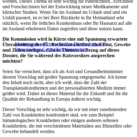
werden. Dieses Thema ist sehr wichtig für Patient:innen, Ärzt:innen
und Forscher:innen bei der Entwicklung neuer Medikamente und
klinischer Studien. Wenn Sie im Ausland im Urlaub sind und ein
Unfall passiert, ist es bei Ihrer Rückkehr in Ihr Heimatland sehr
nützlich, wenn Ihr örtliches Krankenhaus oder Ihr Hausarzt auf alle
im Ausland erhobenen Daten zugreifen und diese nutzen kann.
Die Kommission wird in Kürze eine mit Spannung erwartete
Kommission will verschärften Datenschutz für
Überarbeitung der EU-Rechtsvorschriften über Blut, Gewebe
Europäischen Gesundheitsdatenraum
und Zellen vorlegen. Gibt es Themen in Bezug auf dieses
Dossier, die Sie während des Ratsvorsitzes ansprechen
möchten?
Seien Sie versichert, dass ich als Arzt und Gesundheitsminister
diesem Vorschlag mit großer Spannung entgegensehe. Ich kenne
den Inhalt noch nicht, aber ich weiß, dass die Zahl der
Transplantationsthemen und der personalisierten Medizin immer
größer wird. Daher ist dieses Material für die Zukunft und für die
Qualität der Behandlung in Europa äußerst wichtig.
Dieser Vorschlag ist sehr wichtig, da wir mit einer zunehmenden
Zahl von Krankheiten konfrontiert sind, wie zum Beispiel
hämatologischen Krankheiten oder einigen anderen seltenen
Krankheiten, die mit verschiedenen Materialien aus Blutzellen oder
Gewebe behandelt werden.