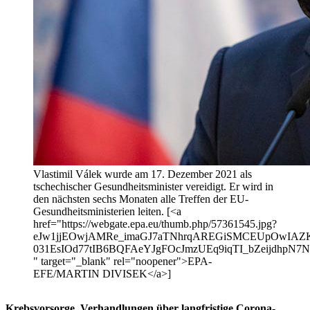
Vlastimil Válek wurde am 17. Dezember 2021 als
tschechischer Gesundheitsminister vereidigt. Er wird in
den nächsten sechs Monaten alle Treffen der EU-
Gesundheitsministerien leiten. [<a
href="https://webgate.epa.eu/thumb.php/57361545.jpg?
eJw1jjEOwjAMRe_imaGJ7aTNhrqAREGiSMCEUpOwIAZKJ
031EsIOd77tIB6BQFAeYJgFOcJmzUEq9iqTI_bZeijdhp
" target="_blank" rel="noopener">EPA-
EFE/MARTIN DIVISEK</a>]
Krebsvorsorge, Verhandlungen über langfristige Corona-