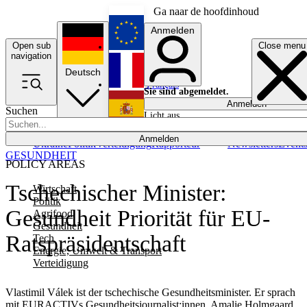
Ga naar de hoofdinhoud
Anmelden
Open sub
Close menu
English
navigation
Deutsch
Français
Sie sind abgemeldet.
Anmelden
Suchen
Licht aus
Español
Anmelden
Ukraine
Politik
Verteidigung
Rapporteur
Newsletters
Event
GESUNDHEIT
POLICY AREAS
Tschechischer Minister:
Wirtschaft
Politik
Gesundheit Priorität für EU-
Agrifood
Gesundheit
Ratspräsidentschaft
Tech
Energie, Umwelt & Transport
Verteidigung
Vlastimil Válek ist der tschechische Gesundheitsminister. Er sprach
mit EURACTIVs Gesundheitsjournalist:innen, Amalie Holmgaard