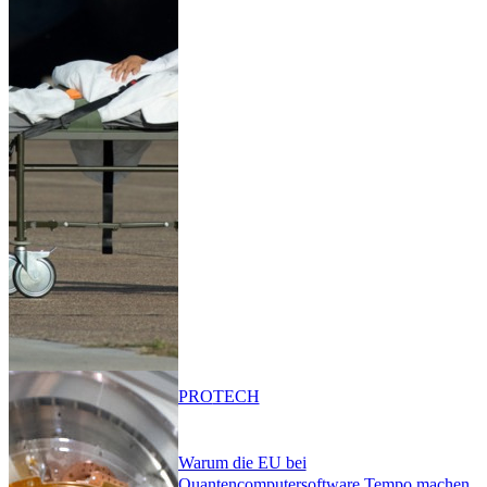
PRO
TECH
Warum die EU bei
Quantencomputersoftware Tempo machen