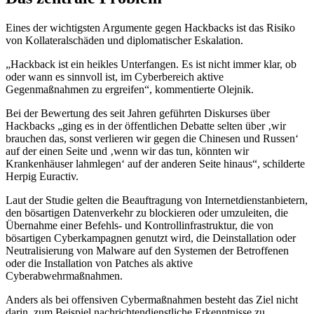
Eines der wichtigsten Argumente gegen Hackbacks ist das Risiko
von Kollateralschäden und diplomatischer Eskalation.
„Hackback ist ein heikles Unterfangen. Es ist nicht immer klar, ob
oder wann es sinnvoll ist, im Cyberbereich aktive
Gegenmaßnahmen zu ergreifen“, kommentierte Olejnik.
Bei der Bewertung des seit Jahren geführten Diskurses über
Hackbacks „ging es in der öffentlichen Debatte selten über ‚wir
brauchen das, sonst verlieren wir gegen die Chinesen und Russen‘
auf der einen Seite und ‚wenn wir das tun, könnten wir
Krankenhäuser lahmlegen‘ auf der anderen Seite hinaus“, schilderte
Herpig Euractiv.
Laut der Studie gelten die Beauftragung von Internetdienstanbietern,
den bösartigen Datenverkehr zu blockieren oder umzuleiten, die
Übernahme einer Befehls- und Kontrollinfrastruktur, die von
bösartigen Cyberkampagnen genutzt wird, die Deinstallation oder
Neutralisierung von Malware auf den Systemen der Betroffenen
oder die Installation von Patches als aktive
Cyberabwehrmaßnahmen.
Anders als bei offensiven Cybermaßnahmen besteht das Ziel nicht
darin, zum Beispiel nachrichtendienstliche Erkenntnisse zu