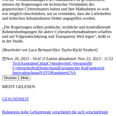
müssen die Regierungen ein technisches Verständnis des
gegnerischen Cybereinsatzes haben und ihre Maßnahmen so weit
wie möglich einschränken, um zu vermeiden, dass die Lieferketten
und kritischen Infrastrukturen Dritter angegriffen werden.
„Die Regierungen sollten politische, rechtliche und kontrollierende
Rahmenbedingungen für aktive Cyberabwehrmaßnahmen schaffen
und auf Folgenabschätzung und Transparenz Wert legen“, heißt es
in der Studie.
[Bearbeitet von Luca Bertuzzi/Alice Taylor/Kjeld Neubert]
Nov 20, 2023 - 16:47
Zuletzt aktualisiert: Nov 22, 2023 - 11:52
Tech
Australien
China
Cyberabwehr
Cyberangriffe
Cybersicherheit
Deutschland
Europäischer Rat
Frankreich
Innovation
Japan
NATO
Rumänien
USA
Drucken
Aktie
MEIST GELESEN
GESUNDHEIT
Bulgariens hohe Geburtenrate verschleiert die sich verschärfende