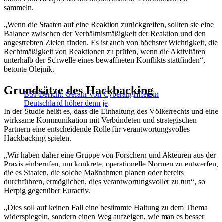
sammeln.
„Wenn die Staaten auf eine Reaktion zurückgreifen, sollten sie eine
Balance zwischen der Verhältnismäßigkeit der Reaktion und den
angestrebten Zielen finden. Es ist auch von höchster Wichtigkeit, die
Rechtmäßigkeit von Reaktionen zu prüfen, wenn die Aktivitäten
unterhalb der Schwelle eines bewaffneten Konflikts stattfinden“,
betonte Olejnik.
Grundsätze des Hackbacking
BSI-Bericht: Gefahr von Cyberangriffen in
Deutschland höher denn je
In der Studie heißt es, dass die Einhaltung des Völkerrechts und eine
wirksame Kommunikation mit Verbündeten und strategischen
Partnern eine entscheidende Rolle für verantwortungsvolles
Hackbacking spielen.
„Wir haben daher eine Gruppe von Forschern und Akteuren aus der
Praxis einberufen, um konkrete, operationelle Normen zu entwerfen,
die es Staaten, die solche Maßnahmen planen oder bereits
durchführen, ermöglichen, dies verantwortungsvoller zu tun“, so
Herpig gegenüber Euractiv.
„Dies soll auf keinen Fall eine bestimmte Haltung zu dem Thema
widerspiegeln, sondern einen Weg aufzeigen, wie man es besser