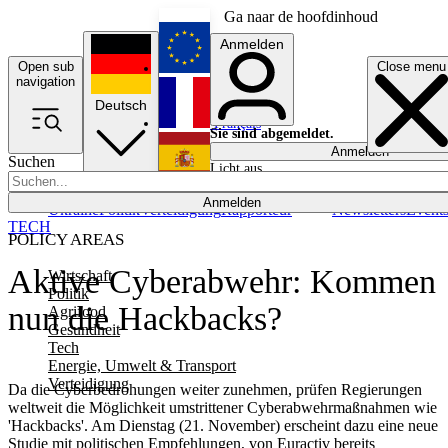
Ga naar de hoofdinhoud
Anmelden
Open sub
Close menu
English
navigation
Deutsch
Français
Sie sind abgemeldet.
Anmelden
Suchen
Licht aus
Español
Anmelden
Ukraine
Politik
Verteidigung
Rapporteur
Newsletters
Event
TECH
POLICY AREAS
Aktive Cyberabwehr: Kommen
Wirtschaft
Politik
nun die Hackbacks?
Agrifood
Gesundheit
Tech
Energie, Umwelt & Transport
Verteidigung
Da die Cyberbedrohungen weiter zunehmen, prüfen Regierungen
weltweit die Möglichkeit umstrittener Cyberabwehrmaßnahmen wie
'Hackbacks'. Am Dienstag (21. November) erscheint dazu eine neue
Studie mit politischen Empfehlungen, von Euractiv bereits