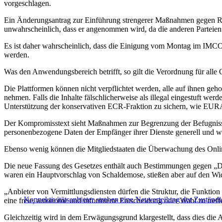
vorgeschlagen.
Ein Änderungsantrag zur Einführung strengerer Maßnahmen gegen Rache
unwahrscheinlich, dass er angenommen wird, da die anderen Parteien
Es ist daher wahrscheinlich, dass die Einigung vom Montag im IMCO
werden.
Was den Anwendungsbereich betrifft, so gilt die Verordnung für alle
Die Plattformen können nicht verpflichtet werden, alle auf ihnen ge
nehmen. Falls die Inhalte fälschlicherweise als illegal eingestuft we
Unterstützung der konservativen ECR-Fraktion zu sichern, wie EUR
Der Kompromisstext sieht Maßnahmen zur Begrenzung der Befugnisse d
personenbezogene Daten der Empfänger ihrer Dienste generell und wa
Ebenso wenig können die Mitgliedstaaten die Überwachung des Onlin
Die neue Fassung des Gesetzes enthält auch Bestimmungen gegen „Dar
waren ein Hauptvorschlag von Schaldemose, stießen aber auf den Wid
„Anbieter von Vermittlungsdiensten dürfen die Struktur, die Funktion
Konnektivitätsanbieter streben eine Neuverteilung der Zustän
eine freie, autonome und informierte Entscheidung oder Wahl zu treffe
Gleichzeitig wird in dem Erwägungsgrund klargestellt, dass dies die An