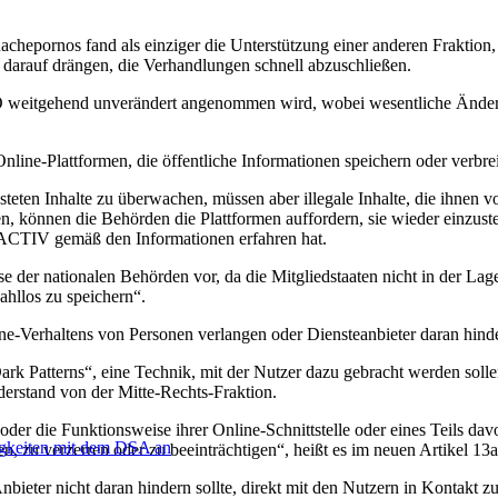
pornos fand als einziger die Unterstützung einer anderen Fraktion, d
 darauf drängen, die Verhandlungen schnell abzuschließen.
 weitgehend unverändert angenommen wird, wobei wesentliche Änderun
 Online-Plattformen, die öffentliche Informationen speichern oder ver
hosteten Inhalte zu überwachen, müssen aber illegale Inhalte, die ihne
rden, können die Behörden die Plattformen auffordern, sie wieder einzus
ACTIV gemäß den Informationen erfahren hat.
er nationalen Behörden vor, da die Mitgliedstaaten nicht in der Lag
hllos zu speichern“.
e-Verhaltens von Personen verlangen oder Diensteanbieter daran hind
k Patterns“, eine Technik, mit der Nutzer dazu gebracht werden solle
erstand von der Mitte-Rechts-Fraktion.
 oder die Funktionsweise ihrer Online-Schnittstelle oder eines Teils d
digkeiten mit dem DSA an
n, zu verzerren oder zu beeinträchtigen“, heißt es im neuen Artikel 13a
bieter nicht daran hindern sollte, direkt mit den Nutzern in Kontakt zu