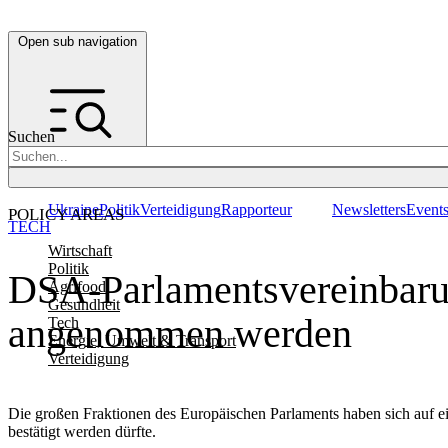
Open sub navigation
Suchen
Ukraine
Politik
Verteidigung
Rapporteur
Newsletters
Event
POLICY AREAS
TECH
Wirtschaft
Politik
DSA-Parlamentsvereinbaru
Agrifood
Gesundheit
angenommen werden
Tech
Energie, Umwelt & Transport
Verteidigung
Die großen Fraktionen des Europäischen Parlaments haben sich auf 
bestätigt werden dürfte.