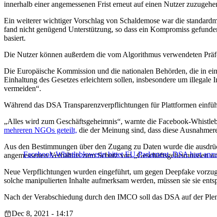
innerhalb einer angemessenen Frist erneut auf einen Nutzer zuzugeh
Ein weiterer wichtiger Vorschlag von Schaldemose war die standardmä
fand nicht genügend Unterstützung, so dass ein Kompromiss gefunden w
basiert.
Die Nutzer können außerdem die vom Algorithmus verwendeten Präferen
Die Europäische Kommission und die nationalen Behörden, die in eine
Einhaltung des Gesetzes erleichtern sollen, insbesondere um illegal
vermeiden“.
Während das DSA Transparenzverpflichtungen für Plattformen einführt
„Alles wird zum Geschäftsgeheimnis“, warnte die Facebook-Whistle
mehreren NGOs geteilt,
die der Meinung sind, dass diese Ausnahmere
Aus den Bestimmungen über den Zugang zu Daten wurde die ausdrückl
Facebook-Whistleblowerin bittet EU-Parlament, DSA hart anz
angemessenen Verhältnis zum Schutz von „Geschäftsgeheimnissen und 
Neue Verpflichtungen wurden eingeführt, um gegen Deepfake vorzugeh
solche manipulierten Inhalte aufmerksam werden, müssen sie sie ent
Nach der Verabschiedung durch den IMCO soll das DSA auf der Plen
Dec 8, 2021 - 14:17