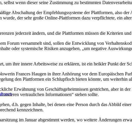
en, selbst wenn dieser seine Zustimmung zu bestimmten Datenverarbeit
ßige Abschaltung der Empfehlungssysteme der Plattformen, also der Alg
urde, der sehr große Online-Plattformen dazu verpflichtete, ein alter
zen jederzeit ändern, und die Plattformen müssen die Kriterien und Zi
m Forum versammelt sind, sollen die Entwicklung von Verhaltenskodizes
e Inhalte oder systemische Risiken anzugehen, „um negative Auswirkun
, um ihre innere Arbeitsweise zu erklären, ist ein heikler Punkt der 
blowerin Frances Haugen in ihrer Anhörung vor dem Europäischen Pa
gelung den Plattformen ein Schlupfloch bieten könnte, um weiterhin al
iche Erwähnung von Geschäftsgeheimnissen gestrichen, aber in der P
ufassen
anderen vertraulichen Informationen“ stehen sollte.
en, d.h. gegen Inhalte, bei denen eine Person durch das Abbild einer 
sprechend kennzeichnen.
arsitzung im Januar abgestimmt werden, wo weitere Änderungen erwar