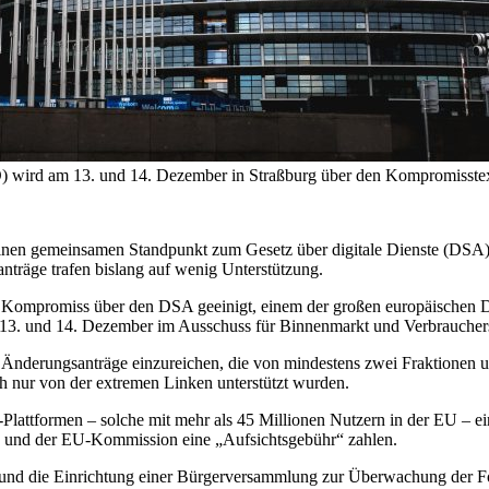
 wird am 13. und 14. Dezember in Straßburg über den Kompromisstext
einen gemeinsamen Standpunkt zum Gesetz über digitale Dienste (DSA
nträge trafen bislang auf wenig Unterstützung.
Kompromiss über den DSA geeinigt, einem der großen europäischen Do
 am 13. und 14. Dezember im Ausschuss für Binnenmarkt und Verbrauch
ve Änderungsanträge einzureichen, die von mindestens zwei Fraktione
ch nur von der extremen Linken unterstützt wurden.
lattformen – solche mit mehr als 45 Millionen Nutzern in der EU – eine
n und der EU-Kommission eine „Aufsichtsgebühr“ zahlen.
d die Einrichtung einer Bürgerversammlung zur Überwachung der Forts