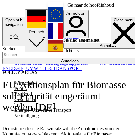
Ga naar de hoofdinhoud
Anmelden
Open sub
Close menu
English
navigation
Deutsch
Français
Sie sind abgemeldet.
Anmelden
Suchen
Licht aus
Español
Anmelden
Ukraine
Politik
Verteidigung
Rapporteur
Newsletters
Event
ENERGIE, UMWELT & TRANSPORT
POLICY AREAS
EU-Aktionsplan für Biomasse
Wirtschaft
Politik
soll Priorität eingeräumt
Agrifood
Gesundheit
werden [DE]
Tech
Energie, Umwelt & Transport
Verteidigung
Der österreichische Ratsvorsitz will die Annahme des von der
Kommission vorgeschlagenen Aktionsplans für Biomasse