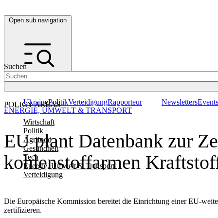
Open sub navigation
Suchen
Ukraine
Politik
Verteidigung
Rapporteur
Newsletters
Event
POLICY AREAS
ENERGIE, UMWELT & TRANSPORT
Wirtschaft
Politik
EU plant Datenbank zur Ze
Agrifood
Gesundheit
kohlenstoffarmen Kraftstof
Tech
Energie, Umwelt & Transport
Verteidigung
Die Europäische Kommission bereitet die Einrichtung einer EU-weit
zertifizieren.