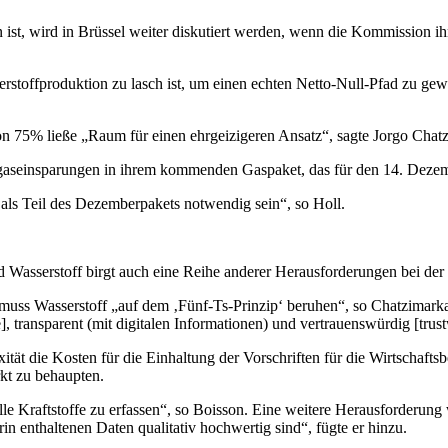
, wird in Brüssel weiter diskutiert werden, wenn die Kommission ihr 
rstoffproduktion zu lasch ist, um einen echten Netto-Null-Pfad zu gew
on 75% ließe „Raum für einen ehrgeizigeren Ansatz“, sagte Jorgo Chat
gaseinsparungen in ihrem kommenden Gaspaket, das für den 14. Dezembe
als Teil des Dezemberpakets notwendig sein“, so Holl.
 Wasserstoff birgt auch eine Reihe anderer Herausforderungen bei de
uss Wasserstoff „auf dem ‚Fünf-Ts-Prinzip‘ beruhen“, so Chatzimarkak
], transparent (mit digitalen Informationen) und vertrauenswürdig [trus
ät die Kosten für die Einhaltung der Vorschriften für die Wirtschaftsb
rkt zu behaupten.
alle Kraftstoffe zu erfassen“, so Boisson. Eine weitere Herausforderung
n enthaltenen Daten qualitativ hochwertig sind“, fügte er hinzu.