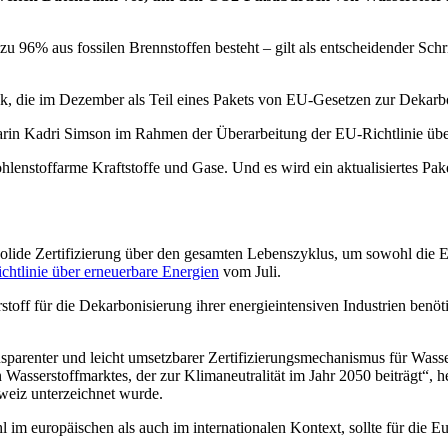
 zu 96% aus fossilen Brennstoffen besteht – gilt als entscheidender Sc
, die im Dezember als Teil eines Pakets von EU-Gesetzen zur Dekarbon
n Kadri Simson im Rahmen der Überarbeitung der EU-Richtlinie über
hlenstoffarme Kraftstoffe und Gase. Und es wird ein aktualisiertes Pa
olide Zertifizierung über den gesamten Lebenszyklus, um sowohl die Ene
htlinie über erneuerbare Energien
vom Juli.
f für die Dekarbonisierung ihrer energieintensiven Industrien benötig
sparenter und leicht umsetzbarer Zertifizierungsmechanismus für Wasse
asserstoffmarktes, der zur Klimaneutralität im Jahr 2050 beiträgt“, he
weiz unterzeichnet wurde.
 im europäischen als auch im internationalen Kontext, sollte für die E