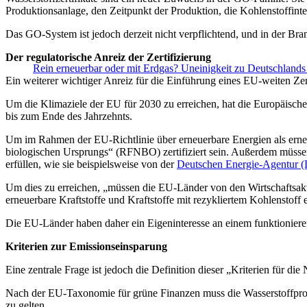
Produktionsanlage, den Zeitpunkt der Produktion, die Kohlenstoffinten
Das GO-System ist jedoch derzeit nicht verpflichtend, und in der B
Der regulatorische Anreiz der Zertifizierung
Rein erneuerbar oder mit Erdgas? Uneinigkeit zu Deutschlands 
Ein weiterer wichtiger Anreiz für die Einführung eines EU-weiten Zert
Um die Klimaziele der EU für 2030 zu erreichen, hat die Europäisc
bis zum Ende des Jahrzehnts.
Um im Rahmen der EU-Richtlinie über erneuerbare Energien als erneue
biologischen Ursprungs“ (RFNBO) zertifiziert sein. Außerdem müssen
erfüllen, wie sie beispielsweise von der
Deutschen Energie-Agentur
Um dies zu erreichen, „müssen die EU-Länder von den Wirtschaftsakt
erneuerbare Kraftstoffe und Kraftstoffe mit rezykliertem Kohlenstoff
Die EU-Länder haben daher ein Eigeninteresse an einem funktionierende
Kriterien zur Emissionseinsparung
Eine zentrale Frage ist jedoch die Definition dieser „Kriterien für d
Nach der EU-Taxonomie für grüne Finanzen muss die Wasserstoffpr
zu gelten.