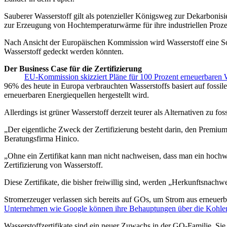
Sauberer Wasserstoff gilt als potenzieller Königsweg zur Dekarbonisie
zur Erzeugung von Hochtemperaturwärme für ihre industriellen Proze
Nach Ansicht der Europäischen Kommission wird Wasserstoff eine Sch
Wasserstoff gedeckt werden könnten.
Der Business Case für die Zertifizierung
EU-Kommission skizziert Pläne für 100 Prozent erneuerbaren 
96% des heute in Europa verbrauchten Wasserstoffs basiert auf fossi
erneuerbaren Energiequellen hergestellt wird.
Allerdings ist grüner Wasserstoff derzeit teurer als Alternativen zu 
„Der eigentliche Zweck der Zertifizierung besteht darin, den Premiu
Beratungsfirma Hinico.
„Ohne ein Zertifikat kann man nicht nachweisen, dass man ein hochwert
Zertifizierung von Wasserstoff.
Diese Zertifikate, die bisher freiwillig sind, werden „Herkunftsnach
Stromerzeuger verlassen sich bereits auf GOs, um Strom aus erneuer
Unternehmen wie Google können ihre Behauptungen über die Kohlenst
Wasserstoffzertifikate sind ein neuer Zuwachs in der GO-Familie. S