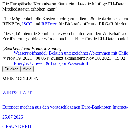
Die Europäische Kommission räumt ein, dass die künftige EU-Datenba
Mitgliedstaaten erhöhen kann“.
Eine Möglichkeit, die Kosten niedrig zu halten, könnte darin bestehen,
RFNBOs,
ISCC
und
REDcert
für Biokraftstoffe und ERGaR für den
Diese „könnten die Schnittstelle zwischen den von den Wirtschaftsakt
Zertifizierungsanbieter würden auch als Filter für die EU-Datenbank 
[Bearbeitet von Frédéric Simon]
Wasserstoffhandel: Belgien unterzeichnet Abkommen mit Chil
Nov 19, 2021 - 08:05
Zuletzt aktualisiert: Nov 30, 2021 - 15:02
Energie, Umwelt & Transport
Wasserstoff
Drucken
Aktie
MEIST GELESEN
WIRTSCHAFT
Europäer machen aus den vorgeschlagenen Euro-Banknoten Interne
25.07.2026
GESUNDHEIT