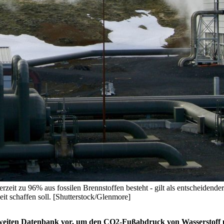
erzeit zu 96% aus fossilen Brennstoffen besteht - gilt als entscheidend
t schaffen soll. [Shutterstock/Glenmore]
-weiten Datenbank vor, um den CO2-Fußabdruck von Wasserstoff u