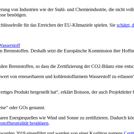
rung von Industrien wie der Stahl- und Chemieindustrie, die nicht voll
sse benötigen.
lüsselrolle für das Erreichen der EU-Klimaziele spielen. Sie
schätzt,
Wasserstoff
len Brennstoffen. Deshalb setzt die Europäische Kommission ihre Hoff
fossilen Brennstoffen, so dass die Zertifizierung der CO2-Bilanz eine e
mwert von erneuerbarem und kohlenstoffarmem Wasserstoff zu erfassen“,
iges Produkt hergestellt hat“, erklärt Boisson, der auch Projektleiter 
weise“ oder GOs genannt.
baren Energiequellen wie Wind und Sonne zu zertifizieren. Dadurch kö
offneutralität bestätigen
.
ie wurden 2019 eingeführt und werden von einer Koalition namens
Cert