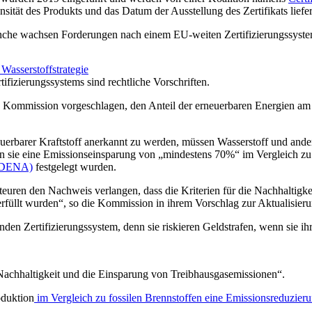
sität des Produkts und das Datum der Ausstellung des Zertifikats liefer
ranche wachsen Forderungen nach einem EU-weiten Zertifizierungssyste
Wasserstoffstrategie
ifizierungssystems sind rechtliche Vorschriften.
he Kommission vorgeschlagen, den Anteil der erneuerbaren Energien a
rbarer Kraftstoff anerkannt zu werden, müssen Wasserstoff und andere 
 sie eine Emissionseinsparung von „mindestens 70%“ im Vergleich zu f
 (DENA)
festgelegt wurden.
euren den Nachweis verlangen, dass die Kriterien für die Nachhaltigk
 erfüllt wurden“, so die Kommission in ihrem Vorschlag zur Aktualisier
n Zertifizierungssystem, denn sie riskieren Geldstrafen, wenn sie ihre
ie Nachhaltigkeit und die Einsparung von Treibhausgasemissionen“.
oduktion
im Vergleich zu fossilen Brennstoffen eine Emissionsreduzie