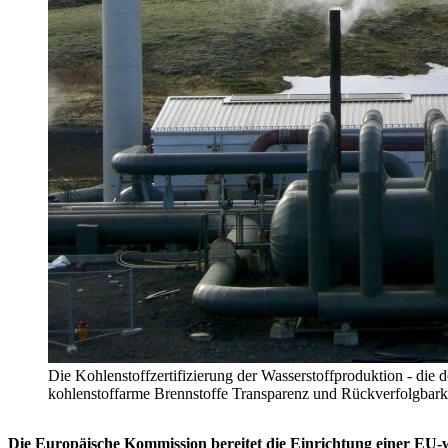
Die Kohlenstoffzertifizierung der Wasserstoffproduktion - die d
kohlenstoffarme Brennstoffe Transparenz und Rückverfolgbarkei
Die Europäische Kommission bereitet die Einrichtung einer EU