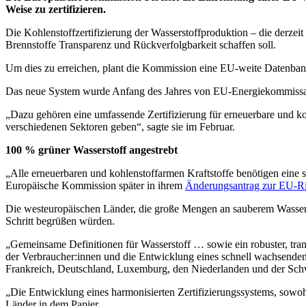
Weise zu zertifizieren.
Die Kohlenstoffzertifizierung der Wasserstoffproduktion – die derzeit
Brennstoffe Transparenz und Rückverfolgbarkeit schaffen soll.
Um dies zu erreichen, plant die Kommission eine EU-weite Datenbank
Das neue System wurde Anfang des Jahres von EU-Energiekommissari
„Dazu gehören eine umfassende Zertifizierung für erneuerbare und ko
verschiedenen Sektoren geben“, sagte sie im Februar.
100 % grüner Wasserstoff angestrebt
„Alle erneuerbaren und kohlenstoffarmen Kraftstoffe benötigen eine s
Europäische Kommission später in ihrem
Änderungsantrag zur EU-Ric
Die westeuropäischen Länder, die große Mengen an sauberem Wasserstof
Schritt begrüßen würden.
„Gemeinsame Definitionen für Wasserstoff … sowie ein robuster, tran
der Verbraucher:innen und die Entwicklung eines schnell wachsenden W
Frankreich, Deutschland, Luxemburg, den Niederlanden und der Sch
„Die Entwicklung eines harmonisierten Zertifizierungssystems, sowohl
Länder in dem Papier.