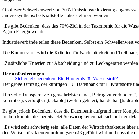
Ob dieser Schwellenwert von 70% Emissionsreduzierung angemessen ist
andere synthetische Kraftstoffe näher definiert werden.
„Es gibt Bedenken, dass das 70%-Ziel in der Taxonomie für die Wasse
Agora Energiewende.
Industrieverbände teilen diese Bedenken. Selbst ein Schwellenwert v
Die Kommission wird die Kriterien für Nachhaltigkeit und Treibhaus
„Zusätzliche Kriterien zur Abscheidung und zu Leckageraten werden 
Herausforderungen
Sicherheitsbedenken: Ein Hindernis für Wasserstoff?
Der große Umfang der künftigen EU-Datenbank für E-Kraftstoffe und
Um volle Transparenz zu gewährleisten und „Betrug zu verhindern“, m
kommt er), verfolgbar [tackable] (wohin geht er), handelbar [tradeable
Es gibt jedoch Bedenken, dass die Datenbank aufgrund ihrer Komplexit
treiben könnte, der bereits jetzt Schwierigkeiten hat, sich auf dem Ma
„Es wird sehr schwierig sein, alle Daten der Wirtschaftsakteure über 
den Wirtschaftsakteuren ordnungsgemäß geführt wird und dass die dari