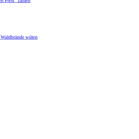
n Preis“ zahlen
n Waldbrände wüten