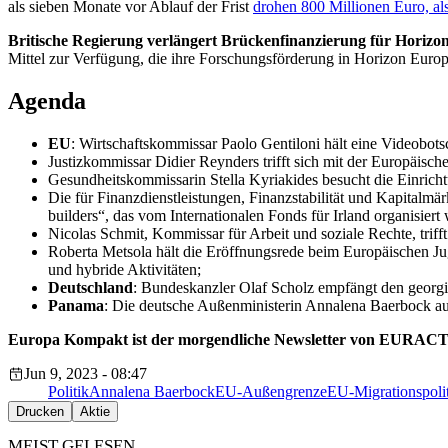
als sieben Monate vor Ablauf der Frist
drohen 800 Millionen Euro, al
Britische Regierung verlängert Brückenfinanzierung für Horizo
Mittel zur Verfügung, die ihre Forschungsförderung in Horizon Euro
Agenda
EU
: Wirtschaftskommissar Paolo Gentiloni hält eine Videobots
Justizkommissar Didier Reynders trifft sich mit der Europäisch
Gesundheitskommissarin Stella Kyriakides besucht die Einrich
Die für Finanzdienstleistungen, Finanzstabilität und Kapita
builders“, das vom Internationalen Fonds für Irland organisiert 
Nicolas Schmit, Kommissar für Arbeit und soziale Rechte, trif
Roberta Metsola hält die Eröffnungsrede beim Europäischen J
und hybride Aktivitäten;
Deutschland
: Bundeskanzler Olaf Scholz empfängt den georgi
Panama
: Die deutsche Außenministerin Annalena Baerbock au
Europa Kompakt ist der morgendliche Newsletter von EURACT
Jun 9, 2023 - 08:47
Politik
Annalena Baerbock
EU-Außengrenze
EU-Migrationspoli
Drucken
Aktie
MEIST GELESEN