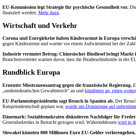
EU-Kommission legt Strategie für psychische Gesundheit vor.
Die
finanziert werden.
Mehr dazu
.
Wirtschaft und Verkehr
Corona und Energiekrise haben Kinderarmut in Europa verschä
gegen Kinderarmut und warnte vor einem Aufwärtstrend bei der Zahl
Industrie vermutet Betrug: Chinesischer Biodiesel bringt Markt
Branchenvertreter warnen davor, dass die Biodieselindustrie in d
Rundblick Europa
Erneuter Misstrauensantrag gegen die französische Regierung.
Ei
„undemokratischen Gewaltstreich“ an und
kündigten an, einen weite
EU-Parlamentspräsidentin sagt Besuch in Spanien ab.
Der Besuch 
Ratspräsidentschaft geplant war,
wurde am Donnerstag auf unbestimm
Dänemark: Sozialdemokraten diskutieren Nachfolger für Freder
Generalsekretärs in Betracht gezogen wird. Währenddessen
wird in i
Slowakei könnten 800 Millionen Euro EU-Gelder verlorengehen.