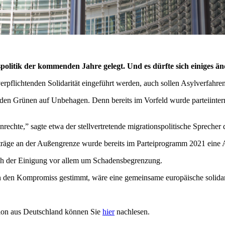
olitik der kommenden Jahre gelegt. Und es dürfte sich einiges ä
verpflichtenden Solidarität eingeführt werden, auch sollen Asylverfah
i den Grünen auf Unbehagen. Denn bereits im Vorfeld wurde parteiinter
enrechte,” sagte etwa der stellvertretende migrationspolitische Spr
räge an der Außengrenze wurde bereits im Parteiprogramm 2021 eine A
ach der Einigung vor allem um Schadensbegrenzung.
den Kompromiss gestimmt, wäre eine gemeinsame europäische solidarisc
ion aus Deutschland können Sie
hier
nachlesen.