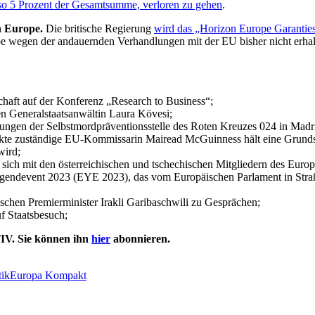
so 5 Prozent der Gesamtsumme, verloren zu gehen
.
n Europe.
Die britische Regierung
wird das „Horizon Europe Garantie
pe wegen der andauernden Verhandlungen mit der EU bisher nicht erha
chaft auf der Konferenz „Research to Business“;
en Generalstaatsanwältin Laura Kövesi;
tungen der Selbstmordpräventionsstelle des Roten Kreuzes 024 in Madr
lmärkte zuständige EU-Kommissarin Mairead McGuinness hält eine Grun
wird;
ft sich mit den österreichischen und tschechischen Mitgliedern des Eu
ugendevent 2023 (EYE 2023), das vom Europäischen Parlament in Straß
schen Premierminister Irakli Garibaschwili zu Gesprächen;
f Staatsbesuch;
IV. Sie können ihn
hier
abonnieren.
tik
Europa Kompakt