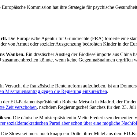
 Europäische Kommission hat ihre Strategie für psychische Gesundheit vo
rft.
Die Europäische Agentur für Grundrechte (FRA) forderte eine stä
 der von Armut oder sozialer Ausgrenzung bedrohten Kinder in der Eu
 ins Wanken.
Ein drastischer Anstieg der Biodieselimporte aus China h
er EU zusammenbrechen könnte, wenn keine Gegenmaßnahmen ergriffen 
n Versuch, die französische Rentenreform aufzuheben, ist am Donnerst
ren Misstrauensantrag gegen die Regierung einzureichen
.
der EU-Parlamentspräsidentin Roberta Metsola in Madrid, der für den 
te Zeit verschoben
, nachdem Regierungschef Sanchez für den 23. Jul
iksen.
Die dänische Ministerpräsidentin Mette Frederiksen dementiert 
hrer sozialdemokratischen Partei aber schon über eine mögliche Nachfol
Die Slowakei muss noch knapp ein Drittel ihrer Mittel aus dem EU-Ko