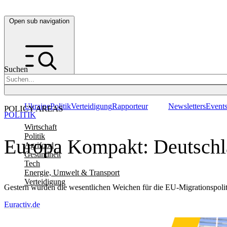
Open sub navigation
Suchen
Ukraine
Politik
Verteidigung
Rapporteur
Newsletters
Event
POLICY AREAS
POLITIK
Wirtschaft
Politik
Europa Kompakt: Deutschla
Agrifood
Gesundheit
Tech
Energie, Umwelt & Transport
Verteidigung
Gestern wurden die wesentlichen Weichen für die EU-Migrationspolit
Euractiv.de