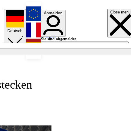
Close menu
Anmelden
English
Deutsch
Français
Sie sind abgemeldet.
Anmelden
Licht aus
Español
stecken