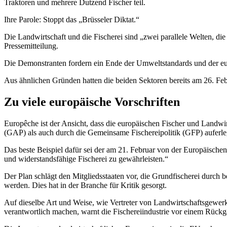
Traktoren und mehrere Dutzend Fischer teil.
Ihre Parole: Stoppt das „Brüsseler Diktat.“
Die Landwirtschaft und die Fischerei sind „zwei parallele Welten, die 
Pressemitteilung.
Die Demonstranten fordern ein Ende der Umweltstandards und der e
Aus ähnlichen Gründen hatten die beiden Sektoren bereits am 26. Fe
Zu viele europäische Vorschriften
Europêche ist der Ansicht, dass die europäischen Fischer und Landw
(GAP) als auch durch die Gemeinsame Fischereipolitik (GFP) auferle
Das beste Beispiel dafür sei der am 21. Februar von der Europäisch
und widerstandsfähige Fischerei zu gewährleisten.“
Der Plan schlägt den Mitgliedsstaaten vor, die Grundfischerei durch
werden. Dies hat in der Branche für Kritik gesorgt.
Auf dieselbe Art und Weise, wie Vertreter von Landwirtschaftsgewer
verantwortlich machen, warnt die Fischereiindustrie vor einem Rüc