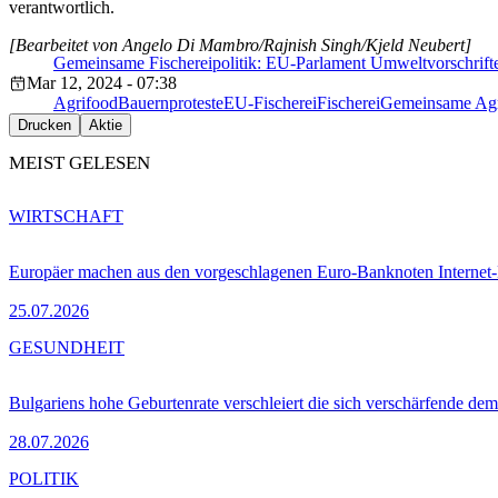
verantwortlich.
[Bearbeitet von Angelo Di Mambro/Rajnish Singh/Kjeld Neubert]
Gemeinsame Fischereipolitik: EU-Parlament Umweltvorschrift
Mar 12, 2024 - 07:38
Agrifood
Bauernproteste
EU-Fischerei
Fischerei
Gemeinsame Agr
Drucken
Aktie
MEIST GELESEN
WIRTSCHAFT
Europäer machen aus den vorgeschlagenen Euro-Banknoten Interne
25.07.2026
GESUNDHEIT
Bulgariens hohe Geburtenrate verschleiert die sich verschärfende dem
28.07.2026
POLITIK