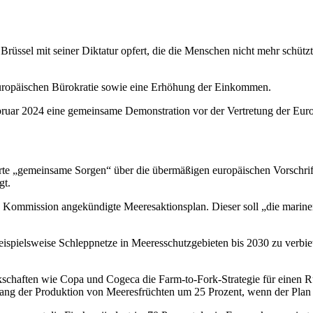
Brüssel mit seiner Diktatur opfert, die die Menschen nicht mehr schützt, 
uropäischen Bürokratie sowie eine Erhöhung der Einkommen.
bruar 2024 eine gemeinsame Demonstration vor der Vertretung der Euro
irte „gemeinsame Sorgen“ über die übermäßigen europäischen Vorschri
gt.
en Kommission angekündigte Meeresaktionsplan. Dieser soll „die marin
 beispielsweise Schleppnetze in Meeresschutzgebieten bis 2030 zu verb
kschaften wie Copa und Cogeca die Farm-to-Fork-Strategie für einen Rü
kgang der Produktion von Meeresfrüchten um 25 Prozent, wenn der Pla