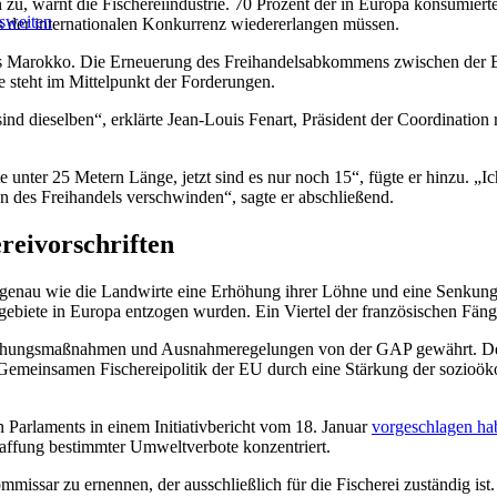
zu, warnt die Fischereiindustrie. 70 Prozent der in Europa konsumiert
usweiten
ts der internationalen Konkurrenz wiedererlangen müssen.
 aus Marokko. Die Erneuerung des Freihandelsabkommens zwischen der
 steht im Mittelpunkt der Forderungen.
d dieselben“, erklärte Jean-Louis Fenart, Präsident der Coordination 
 unter 25 Metern Länge, jetzt sind es nur noch 15“, fügte er hinzu. „Ic
n des Freihandels verschwinden“, sagte er abschließend.
reivorschriften
genau wie die Landwirte eine Erhöhung ihrer Löhne und eine Senkung 
gebiete in Europa entzogen wurden. Ein Viertel der französischen Fän
chungsmaßnahmen und Ausnahmeregelungen von der GAP gewährt. Der e
 Gemeinsamen Fischereipolitik der EU durch eine Stärkung der sozioö
 Parlaments in einem Initiativbericht vom 18. Januar
vorgeschlagen ha
haffung bestimmter Umweltverbote konzentriert.
issar zu ernennen, der ausschließlich für die Fischerei zuständig ist