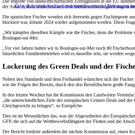
Die Importe von landwirtschaftlichen Erzeugnissen in die EU nehmen 
EU will ihr digitales Fischereikontrollsystem auf Drittstaaten a
der Ansicht, dass beide Sektoren ihre Wettbewerbsfähigkeit angesich
Die spanischen Fischer wenden sich ihrerseits gegen Fischimporte
blockiert war, könnte 2024 wieder aufgenommen werden. Diese Frage
„Wir kämpfen dieselben Kämpfe wie die Fischer, denn die Probleme sin
Boulogne-sur-Mer.
„Vor vier Jahren hatten wir in Boulogne-sur-Mer noch 80 Fischerboote
bäuerlichen Familienbetrieben wird es dasselbe sein, sie werden wege
Lockerung des Green Deals und der Fische
Neben den Standards und dem Freihandel wünschen sich die Fischer 
wie die Folgen des Brexits, durch den den Berufsfischern große Fang
In den letzten Wochen hat die Kommission den Landwirten Vereinfa
„die unterschiedlichen Ziele des europäischen Grünen Deals und der
Gleichgewicht zu bringen“, so Europêche.
Dies ist im Wesentlichen das, was die Abgeordneten des Europäischen
GFP, die sich auf die Wettbewerbsfähigkeit der Flotten und die Absc
Der Bericht forderte außerdem die nächste Kommission auf, einen Komm