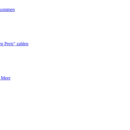
ankommen
n Preis“ zahlen
n Meer