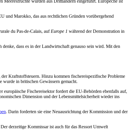
en Meeresfrüchte würden aus Drittländern eingeführt. Europêche ist
 EU und Marokko, das aus rechtlichen Gründen vorübergehend
rurale du Pas-de-Calais, auf
Europe 1
während der Demonstration in
h denke, dass es in der Landwirtschaft genauso sein wird. Mit den
der Kraftstoffsteuern. Hinzu kommen fischereispezifische Probleme
ge wurde in britischen Gewässern gemacht.
uropäische Fischereisektor fordert die EU-Behörden ebenfalls auf,
konomischen Dimension und der Lebensmittelsicherheit wieder ins
ben
. Darin forderten sie eine Neuausrichtung der Kommission und der
. Der derzeitige Kommissar ist auch für das Ressort Umwelt