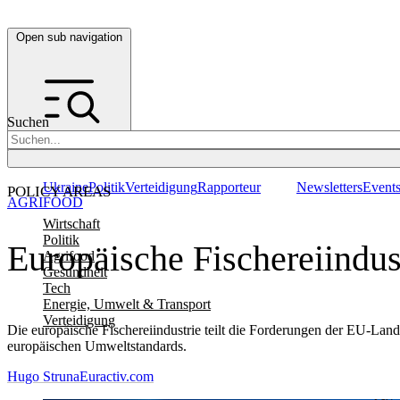
Open sub navigation
Suchen
Ukraine
Politik
Verteidigung
Rapporteur
Newsletters
Event
POLICY AREAS
AGRIFOOD
Wirtschaft
Politik
Europäische Fischereiindus
Agrifood
Gesundheit
Tech
Energie, Umwelt & Transport
Verteidigung
Die europäische Fischereiindustrie teilt die Forderungen der EU-Lan
europäischen Umweltstandards.
Hugo Struna
Euractiv.com