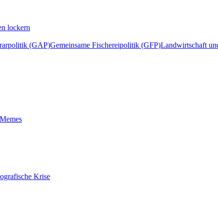
en lockern
arpolitik (GAP)
Gemeinsame Fischereipolitik (GFP)
Landwirtschaft un
t-Memes
ografische Krise