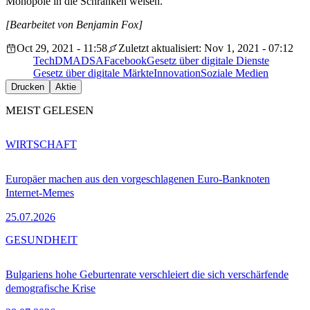
Monopole in die Schranken weisen.“
[Bearbeitet von Benjamin Fox]
Oct 29, 2021 - 11:58
Zuletzt aktualisiert: Nov 1, 2021 - 07:12
Tech
DMA
DSA
Facebook
Gesetz über digitale Dienste
Gesetz über digitale Märkte
Innovation
Soziale Medien
Drucken
Aktie
MEIST GELESEN
WIRTSCHAFT
Europäer machen aus den vorgeschlagenen Euro-Banknoten
Internet-Memes
25.07.2026
GESUNDHEIT
Bulgariens hohe Geburtenrate verschleiert die sich verschärfende
demografische Krise