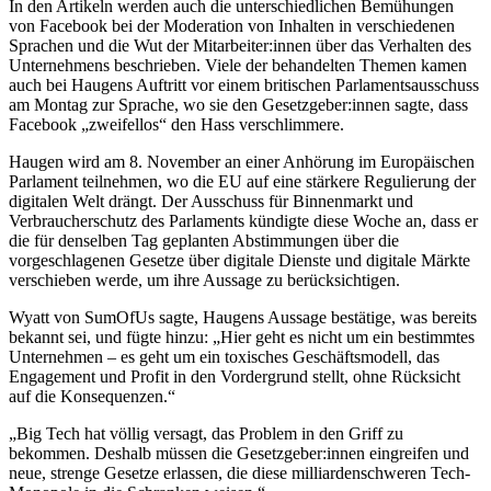
In den Artikeln werden auch die unterschiedlichen Bemühungen
von Facebook bei der Moderation von Inhalten in verschiedenen
Sprachen und die Wut der Mitarbeiter:innen über das Verhalten des
Unternehmens beschrieben. Viele der behandelten Themen kamen
auch bei Haugens Auftritt vor einem britischen Parlamentsausschuss
am Montag zur Sprache, wo sie den Gesetzgeber:innen sagte, dass
Facebook „zweifellos“ den Hass verschlimmere.
Haugen wird am 8. November an einer Anhörung im Europäischen
Parlament teilnehmen, wo die EU auf eine stärkere Regulierung der
digitalen Welt drängt. Der Ausschuss für Binnenmarkt und
Verbraucherschutz des Parlaments kündigte diese Woche an, dass er
die für denselben Tag geplanten Abstimmungen über die
vorgeschlagenen Gesetze über digitale Dienste und digitale Märkte
verschieben werde, um ihre Aussage zu berücksichtigen.
Wyatt von SumOfUs sagte, Haugens Aussage bestätige, was bereits
bekannt sei, und fügte hinzu: „Hier geht es nicht um ein bestimmtes
Unternehmen – es geht um ein toxisches Geschäftsmodell, das
Engagement und Profit in den Vordergrund stellt, ohne Rücksicht
auf die Konsequenzen.“
„Big Tech hat völlig versagt, das Problem in den Griff zu
bekommen. Deshalb müssen die Gesetzgeber:innen eingreifen und
neue, strenge Gesetze erlassen, die diese milliardenschweren Tech-