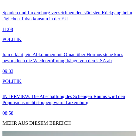
Spanien und Luxemburg verzeichnen den stärksten Rückgang beim
täglichen Tabakkonsum in der EU
11:08
POLITIK
Iran erklärt, ein Abkommen mit Oman über Hormus stehe kurz
bevor, doch die Wiedereröffnung hänge von den USA ab
09:33
POLITIK
INTERVIEW: Die Abschaffung des Schengen-Raums wird den
Populismus nicht stoppen, warnt Luxemburg
08:58
MEHR AUS DIESEM BEREICH