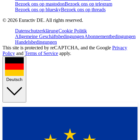
Bezoek ons op mastodon
Bezoek ons op telegram
Bezoek ons op bluesky
Bezoek ons op threads
©
2026
Euractiv DE. All rights reserved.
Datenschutzerklärung
Cookie Politik
Allgemeine Geschäftsbedingungen
Abonnementbedingungen
Handelsbedingungen
This site is protected by reCAPTCHA, and the Google
Privacy
Policy
and
Terms of Service
apply.
Deutsch