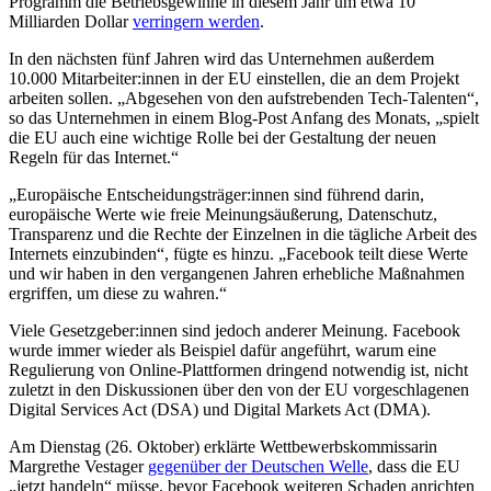
Programm die Betriebsgewinne in diesem Jahr um etwa 10
Milliarden Dollar
verringern werden
.
In den nächsten fünf Jahren wird das Unternehmen außerdem
10.000 Mitarbeiter:innen in der EU einstellen, die an dem Projekt
arbeiten sollen. „Abgesehen von den aufstrebenden Tech-Talenten“,
so das Unternehmen in einem Blog-Post Anfang des Monats, „spielt
die EU auch eine wichtige Rolle bei der Gestaltung der neuen
Regeln für das Internet.“
„Europäische Entscheidungsträger:innen sind führend darin,
europäische Werte wie freie Meinungsäußerung, Datenschutz,
Transparenz und die Rechte der Einzelnen in die tägliche Arbeit des
Internets einzubinden“, fügte es hinzu. „Facebook teilt diese Werte
und wir haben in den vergangenen Jahren erhebliche Maßnahmen
ergriffen, um diese zu wahren.“
Viele Gesetzgeber:innen sind jedoch anderer Meinung. Facebook
wurde immer wieder als Beispiel dafür angeführt, warum eine
Regulierung von Online-Plattformen dringend notwendig ist, nicht
zuletzt in den Diskussionen über den von der EU vorgeschlagenen
Digital Services Act (DSA) und Digital Markets Act (DMA).
Am Dienstag (26. Oktober) erklärte Wettbewerbskommissarin
Margrethe Vestager
gegenüber der Deutschen Welle
, dass die EU
„jetzt handeln“ müsse, bevor Facebook weiteren Schaden anrichten