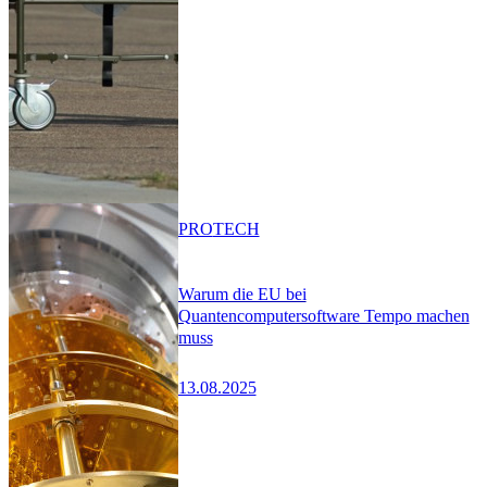
PRO
TECH
Warum die EU bei
Quantencomputersoftware Tempo machen
muss
13.08.2025