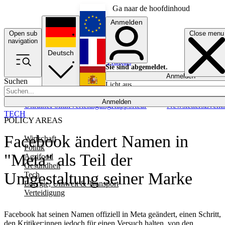
Ga naar de hoofdinhoud
Anmelden
Open sub
Close menu
English
navigation
Deutsch
Français
Sie sind abgemeldet.
Anmelden
Suchen
Licht aus
Español
Anmelden
Ukraine
Politik
Verteidigung
Rapporteur
Newsletters
Event
TECH
POLICY AREAS
Facebook ändert Namen in
Wirtschaft
Politik
"Meta" als Teil der
Agrifood
Gesundheit
Umgestaltung seiner Marke
Tech
Energie, Umwelt & Transport
Verteidigung
Facebook hat seinen Namen offiziell in Meta geändert, einen Schritt,
den Kritiker:innen jedoch für einen Versuch halten, von den