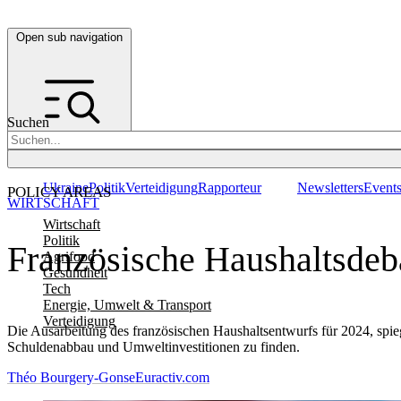
Open sub navigation
Suchen
Ukraine
Politik
Verteidigung
Rapporteur
Newsletters
Event
POLICY AREAS
WIRTSCHAFT
Wirtschaft
Politik
Französische Haushaltsdeba
Agrifood
Gesundheit
Tech
Energie, Umwelt & Transport
Verteidigung
Die Ausarbeitung des französischen Haushaltsentwurfs für 2024, spi
Schuldenabbau und Umweltinvestitionen zu finden.
Théo Bourgery-Gonse
Euractiv.com