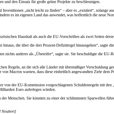
ken und den Einsatz für große grüne Projekte zu beschleunigen.
nvestitionen „nicht leicht zu finden“ – aber es „existiert“, solange au
 indem es im eigenen Land das anwendet, was hoffentlich die neue Norm
anzösischen Haushalt als auch die EU-Vorschriften als zwei Seiten der
en hinaus, die über die drei Prozent-Defizitregel hinausgehen“, sagte
 nichts anderes als „Übereifer“, sagte sie. Sie beschuldigte die EU-R
hen Regeln, an die sich alle Länder mit übermäßiger Verschuldung ge
er von Macron warnen, dass diese einheitlich angewandten Ziele dem 
 der von der EU-Kommission vorgeschlagenen Schuldenregeln mit den „
Milliarden Euro auferlegen würden.
n der Menschen. Sie könnten zu einer der schlimmsten Sparwellen führen
d Neubert]