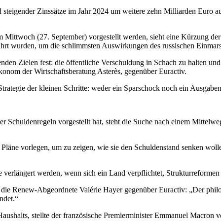
d steigender Zinssätze im Jahr 2024 um weitere zehn Milliarden Euro a
 Mittwoch (27. September) vorgestellt werden, sieht eine Kürzung der
eführt wurden, um die schlimmsten Auswirkungen des russischen Einmar
nden Zielen fest: die öffentliche Verschuldung in Schach zu halten und 
konom der Wirtschaftsberatung Asterès, gegenüber Euractiv.
trategie der kleinen Schritte: weder ein Sparschock noch ein Ausgaben
r Schuldenregeln vorgestellt hat, steht die Suche nach einem Mittelw
läne vorlegen, um zu zeigen, wie sie den Schuldenstand senken wollen
verlängert werden, wenn sich ein Land verpflichtet, Strukturreformen
o die Renew-Abgeordnete Valérie Hayer gegenüber Euractiv: „Der philo
ndet.“
ushalts, stellte der französische Premierminister Emmanuel Macron vor