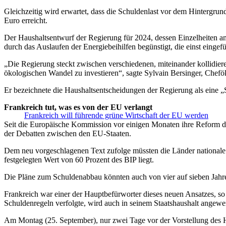
Gleichzeitig wird erwartet, dass die Schuldenlast vor dem Hintergrun
Euro erreicht.
Der Haushaltsentwurf der Regierung für 2024, dessen Einzelheiten am
durch das Auslaufen der Energiebeihilfen begünstigt, die einst eing
„Die Regierung steckt zwischen verschiedenen, miteinander kollidiere
ökologischen Wandel zu investieren“, sagte Sylvain Bersinger, Chefö
Er bezeichnete die Haushaltsentscheidungen der Regierung als eine „S
Frankreich tut, was es von der EU verlangt
Frankreich will führende grüne Wirtschaft der EU werden
Seit die Europäische Kommission vor einigen Monaten ihre Reform de
der Debatten zwischen den EU-Staaten.
Dem neu vorgeschlagenen Text zufolge müssten die Länder nationale P
festgelegten Wert von 60 Prozent des BIP liegt.
Die Pläne zum Schuldenabbau könnten auch von vier auf sieben Jahre 
Frankreich war einer der Hauptbefürworter dieses neuen Ansatzes, s
Schuldenregeln verfolgte, wird auch in seinem Staatshaushalt angewe
Am Montag (25. September), nur zwei Tage vor der Vorstellung des Ha