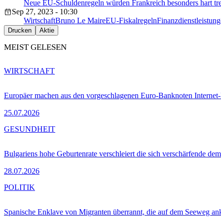
Neue EU-Schuldenregeln würden Frankreich besonders hart tre
Sep 27, 2023 - 10:30
Wirtschaft
Bruno Le Maire
EU-Fiskalregeln
Finanzdienstleistun
Drucken
Aktie
MEIST GELESEN
WIRTSCHAFT
Europäer machen aus den vorgeschlagenen Euro-Banknoten Interne
25.07.2026
GESUNDHEIT
Bulgariens hohe Geburtenrate verschleiert die sich verschärfende dem
28.07.2026
POLITIK
Spanische Enklave von Migranten überrannt, die auf dem Seeweg 