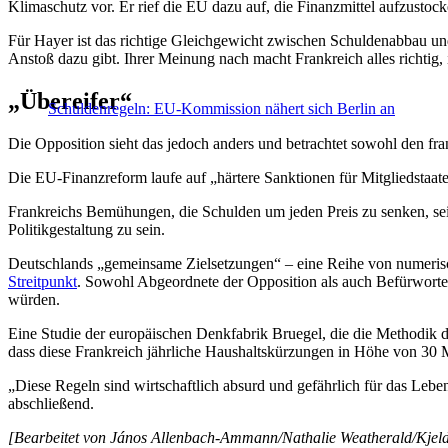
Klimaschutz vor. Er rief die EU dazu auf, die Finanzmittel aufzustoc
Für Hayer ist das richtige Gleichgewicht zwischen Schuldenabbau und I
Anstoß dazu gibt. Ihrer Meinung nach macht Frankreich alles richtig,
„Übereifer“
Schuldenregeln: EU-Kommission nähert sich Berlin an
Die Opposition sieht das jedoch anders und betrachtet sowohl den fr
Die EU-Finanzreform laufe auf „härtere Sanktionen für Mitgliedstaat
Frankreichs Bemühungen, die Schulden um jeden Preis zu senken, seien
Politikgestaltung zu sein.
Deutschlands „gemeinsame Zielsetzungen“ – eine Reihe von numerisc
Streitpunkt
. Sowohl Abgeordnete der Opposition als auch Befürwort
würden.
Eine Studie der europäischen Denkfabrik Bruegel, die die Methodik
dass diese Frankreich jährliche Haushaltskürzungen in Höhe von 30 
„Diese Regeln sind wirtschaftlich absurd und gefährlich für das Lebe
abschließend.
[Bearbeitet von János Allenbach-Ammann/Nathalie Weatherald/Kjel