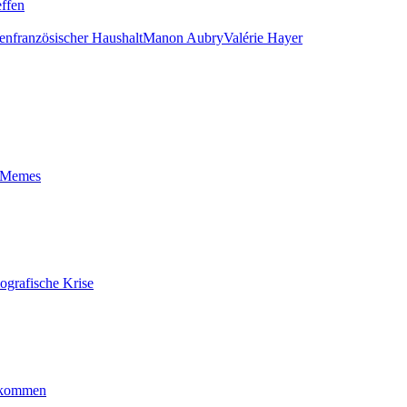
ffen
gen
französischer Haushalt
Manon Aubry
Valérie Hayer
t-Memes
ografische Krise
ankommen