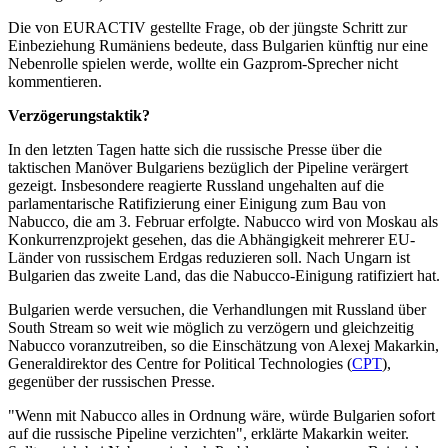
Die von EURACTIV gestellte Frage, ob der jüngste Schritt zur
Einbeziehung Rumäniens bedeute, dass Bulgarien künftig nur eine
Nebenrolle spielen werde, wollte ein Gazprom-Sprecher nicht
kommentieren.
Verzögerungstaktik?
In den letzten Tagen hatte sich die russische Presse über die
taktischen Manöver Bulgariens bezüglich der Pipeline verärgert
gezeigt. Insbesondere reagierte Russland ungehalten auf die
parlamentarische Ratifizierung einer Einigung zum Bau von
Nabucco, die am 3. Februar erfolgte. Nabucco wird von Moskau als
Konkurrenzprojekt gesehen, das die Abhängigkeit mehrerer EU-
Länder von russischem Erdgas reduzieren soll. Nach Ungarn ist
Bulgarien das zweite Land, das die Nabucco-Einigung ratifiziert hat.
Bulgarien werde versuchen, die Verhandlungen mit Russland über
South Stream so weit wie möglich zu verzögern und gleichzeitig
Nabucco voranzutreiben, so die Einschätzung von Alexej Makarkin,
Generaldirektor des Centre for Political Technologies (
CPT
),
gegenüber der russischen Presse.
"Wenn mit Nabucco alles in Ordnung wäre, würde Bulgarien sofort
auf die russische Pipeline verzichten", erklärte Makarkin weiter.