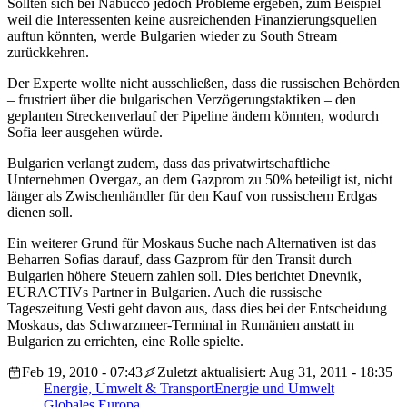
Sollten sich bei Nabucco jedoch Probleme ergeben, zum Beispiel
weil die Interessenten keine ausreichenden Finanzierungsquellen
auftun könnten, werde Bulgarien wieder zu South Stream
zurückkehren.
Der Experte wollte nicht ausschließen, dass die russischen Behörden
– frustriert über die bulgarischen Verzögerungstaktiken – den
geplanten Streckenverlauf der Pipeline ändern könnten, wodurch
Sofia leer ausgehen würde.
Bulgarien verlangt zudem, dass das privatwirtschaftliche
Unternehmen Overgaz, an dem Gazprom zu 50% beteiligt ist, nicht
länger als Zwischenhändler für den Kauf von russischem Erdgas
dienen soll.
Ein weiterer Grund für Moskaus Suche nach Alternativen ist das
Beharren Sofias darauf, dass Gazprom für den Transit durch
Bulgarien höhere Steuern zahlen soll. Dies berichtet Dnevnik,
EURACTIVs Partner in Bulgarien. Auch die russische
Tageszeitung Vesti geht davon aus, dass dies bei der Entscheidung
Moskaus, das Schwarzmeer-Terminal in Rumänien anstatt in
Bulgarien zu errichten, eine Rolle spielte.
Feb 19, 2010 - 07:43
Zuletzt aktualisiert: Aug 31, 2011 - 18:35
Energie, Umwelt & Transport
Energie und Umwelt
Globales Europa