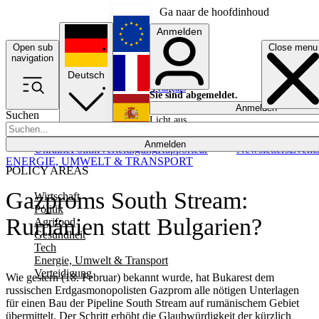
Ga naar de hoofdinhoud
Anmelden
Open sub
Close menu
English
navigation
Deutsch
Français
Sie sind abgemeldet.
Anmelden
Suchen
Licht aus
Español
Anmelden
Ukraine
Politik
Verteidigung
Rapporteur
Newsletters
Event
ENERGIE, UMWELT & TRANSPORT
POLICY AREAS
Gazproms South Stream:
Wirtschaft
Politik
Rumänien statt Bulgarien?
Agrifood
Gesundheit
Tech
Energie, Umwelt & Transport
Verteidigung
Wie gestern (18. Februar) bekannt wurde, hat Bukarest dem
russischen Erdgasmonopolisten Gazprom alle nötigen Unterlagen
für einen Bau der Pipeline South Stream auf rumänischem Gebiet
übermittelt. Der Schritt erhöht die Glaubwürdigkeit der kürzlich