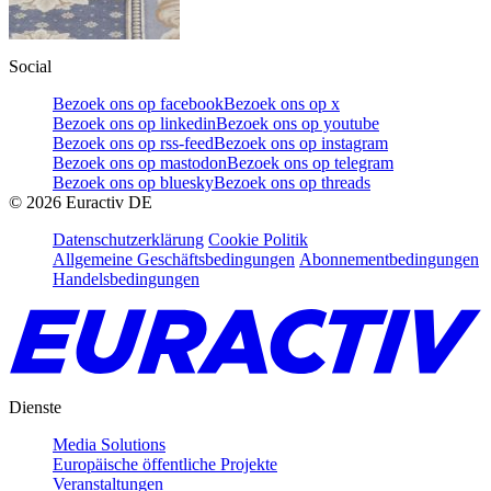
Social
Bezoek ons op facebook
Bezoek ons op x
Bezoek ons op linkedin
Bezoek ons op youtube
Bezoek ons op rss-feed
Bezoek ons op instagram
Bezoek ons op mastodon
Bezoek ons op telegram
Bezoek ons op bluesky
Bezoek ons op threads
©
2026
Euractiv DE
Datenschutzerklärung
Cookie Politik
Allgemeine Geschäftsbedingungen
Abonnementbedingungen
Handelsbedingungen
Dienste
Media Solutions
Europäische öffentliche Projekte
Veranstaltungen