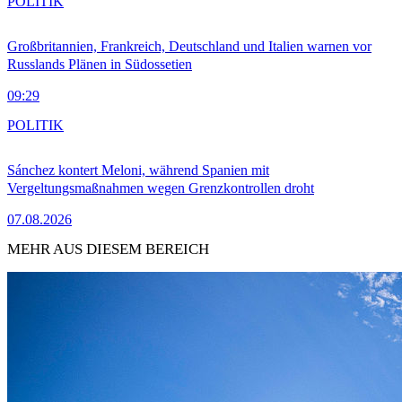
POLITIK
Großbritannien, Frankreich, Deutschland und Italien warnen vor
Russlands Plänen in Südossetien
09:29
POLITIK
Sánchez kontert Meloni, während Spanien mit
Vergeltungsmaßnahmen wegen Grenzkontrollen droht
07.08.2026
MEHR AUS DIESEM BEREICH