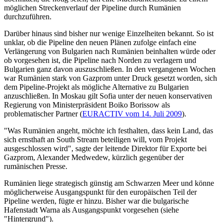
möglichen Streckenverlauf der Pipeline durch Rumänien
durchzuführen.
Darüber hinaus sind bisher nur wenige Einzelheiten bekannt. So ist
unklar, ob die Pipeline den neuen Plänen zufolge einfach eine
Verlängerung von Bulgarien nach Rumänien beinhalten würde oder
ob vorgesehen ist, die Pipeline nach Norden zu verlagern und
Bulgarien ganz davon auszuschließen. In den vergangenen Wochen
war Rumänien stark von Gazprom unter Druck gesetzt worden, sich
dem Pipeline-Projekt als mögliche Alternative zu Bulgarien
anzuschließen. In Moskau gilt Sofia unter der neuen konservativen
Regierung von Ministerpräsident Boiko Borissow als
problematischer Partner (
EURACTIV vom 14. Juli 2009
).
"Was Rumänien angeht, möchte ich festhalten, dass kein Land, das
sich ernsthaft an South Stream beteiligen will, vom Projekt
ausgeschlossen wird", sagte der leitende Direktor für Exporte bei
Gazprom, Alexander Medwedew, kürzlich gegenüber der
rumänischen Presse.
Rumänien liege strategisch günstig am Schwarzen Meer und könne
möglicherweise Ausgangspunkt für den europäischen Teil der
Pipeline werden, fügte er hinzu. Bisher war die bulgarische
Hafenstadt Warna als Ausgangspunkt vorgesehen (siehe
"Hintergrund").