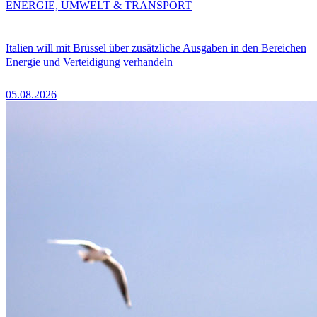
ENERGIE, UMWELT & TRANSPORT
Italien will mit Brüssel über zusätzliche Ausgaben in den Bereichen
Energie und Verteidigung verhandeln
05.08.2026