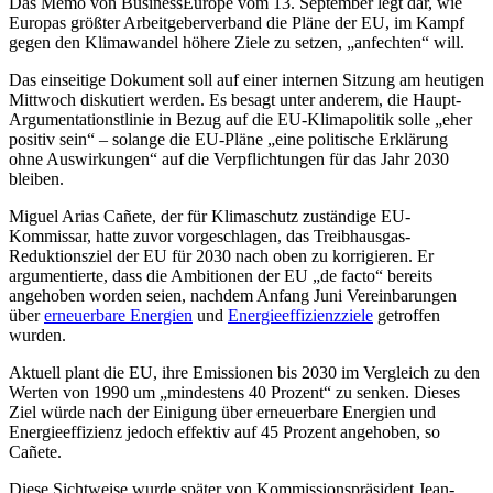
Das Memo von BusinessEurope vom 13. September legt dar, wie
Europas größter Arbeitgeberverband die Pläne der EU, im Kampf
gegen den Klimawandel höhere Ziele zu setzen, „anfechten“ will.
Das einseitige Dokument soll auf einer internen Sitzung am heutigen
Mittwoch diskutiert werden. Es besagt unter anderem, die Haupt-
Argumentationstlinie in Bezug auf die EU-Klimapolitik solle „eher
positiv sein“ – solange die EU-Pläne „eine politische Erklärung
ohne Auswirkungen“ auf die Verpflichtungen für das Jahr 2030
bleiben.
Miguel Arias Cañete, der für Klimaschutz zuständige EU-
Kommissar, hatte zuvor vorgeschlagen, das Treibhausgas-
Reduktionsziel der EU für 2030 nach oben zu korrigieren. Er
argumentierte, dass die Ambitionen der EU „de facto“ bereits
angehoben worden seien, nachdem Anfang Juni Vereinbarungen
über
erneuerbare Energien
und
Energieeffizienzziele
getroffen
wurden.
Aktuell plant die EU, ihre Emissionen bis 2030 im Vergleich zu den
Werten von 1990 um „mindestens 40 Prozent“ zu senken. Dieses
Ziel würde nach der Einigung über erneuerbare Energien und
Energieeffizienz jedoch effektiv auf 45 Prozent angehoben, so
Cañete.
Diese Sichtweise wurde später von Kommissionspräsident Jean-