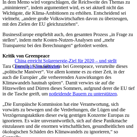
In dem Memo wird vorgeschlagen, die Reichweite des Themas zu
„minimieren“, indem argumentiert wird, es sei aktuell nicht das
Wichtigste, die Klima-Ambitionen zu erhöhen. Entscheidend sei
vielmehr, „andere große Volkswirtschaften davon zu überzeugen,
mit den Zielen der EU gleichzuziehen“.
BusinessEurope empfiehlt auch, den gesamten Prozess „in Frage zu
stellen“, indem mehr Kosten-Nutzen-Analysen und „mehr
Transparenz bei den Berechnungen“ gefordert werden.
Kritik von Greenpeace
China erreicht Solarenergie-Ziel für 2020 – und stellt
Tara Connolly, Klimaaktivistin bei Greenpeace, verurteilte dieses
Europa in den Schatten
„politische Manöver“. Vor allem komme es zu einer Zeit, in der
auch die Europäer „die verheerenden Auswirkungen des
Klimawandels hautnah spüren“. Damit verwies sie auf die
Hitzewellen und Dürren dieses Sommers, aufgrund derer die EU tief
in die Tasche greift, um
notleidende Bauern zu unterstützen
.
„Die Europäische Kommission hat eine Verantwortung, sich
vorwärts zu bewegen und die Verdrehungen, die Lügen und die
Verzögerungstaktiken dieser ewig gestrigen Konzerne Europas zu
ignorieren. Es wäre unverantwortlich, sich auf diese Panikmache
einzulassen und die enormen wirtschaftlichen, gesundheitlichen und
ökologischen Schäden des Klimawandels zu ignorieren,“ so