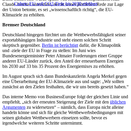
Cañete: EU soll CO2-Ziele bis 2030 erhöhen
Claude Juncker unterstützt, der in seiner jährlichen Rede zur Lage
der Union betonte, es sei „wissenschaftlich richtig“, die EU-
Klimaziele zu erhöhen.
Bremser Deutschland
Deutschland hingegen fürchtet um die Wettbewerbsfähigkeit seiner
exportabhängigen Industrie und steht einem solchen Schritt
skeptisch gegenüber.
Berlin ist berüchtigt
dafür, die Klimapolitik
und -ziele der EU in Frage zu stellen: Im Juni wies
Bundesenergieminister Peter Altmaier Forderungen einer Gruppe
anderer EU-Länder zurück, den Anteil der erneuerbaren Energien
bis 2030 auf 33 bis 35 Prozent des Energiemixes zu erhöhen.
Im August sprach sich dann Bundeskanzlerin Angela Merkel gegen
eine Überarbeitung der EU-Klimaziele aus und sagte: „Wir sollten
zunächst an den Zielen festhalten, die wir uns bereits gesetzt haben.“
Das interne Memo von BusinessEurope folgt der gleichen Linie und
empfiehlt, „sich der erneuten Steigerung der Ziele mit den
üblichen
Argumenten
zu widersetzen“ – nämlich, dass Europa nicht alleine
handeln könne und sich für gleiche Wettbewerbsbedingungen mit
seinen globalen Wettbewerbern einsetzen sollte, bevor es
irgendwelche weiteren Schritte unternimmt.