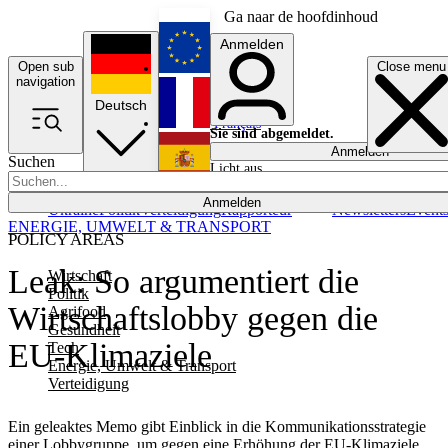
Ga naar de hoofdinhoud
Anmelden
Open sub
Close menu
English
navigation
Deutsch
Français
Sie sind abgemeldet.
Anmelden
Suchen
Licht aus
Español
Anmelden
Ukraine
Politik
Verteidigung
Rapporteur
Newsletters
Event
ENERGIE, UMWELT & TRANSPORT
POLICY AREAS
Leak: So argumentiert die
Wirtschaft
Politik
Wirtschaftslobby gegen die
Agrifood
Gesundheit
EU-Klimaziele
Tech
Energie, Umwelt & Transport
Verteidigung
Ein geleaktes Memo gibt Einblick in die Kommunikationsstrategie
einer Lobbygruppe, um gegen eine Erhöhung der EU-Klimaziele