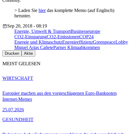
Connolly.
> Laden Sie
hier
das komplette Memo (auf Englisch)
herunter.
Sep 20, 2018 - 08:19
Energie, Umwelt & Transport
Businesseurope
CO2-Einsparung
CO2-Emissionen
COP24
Energie und Klimaschutz
Energieeffizienz
Greenpeace
Lobby
Miguel Arias Cañete
Pariser Klimaabkommen
Drucken
Aktie
MEIST GELESEN
WIRTSCHAFT
Europäer machen aus den vorgeschlagenen Euro-Banknoten
Internet-Memes
25.07.2026
GESUNDHEIT