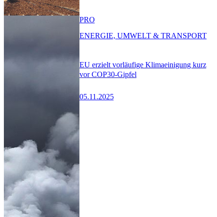
PRO
ENERGIE, UMWELT & TRANSPORT
EU erzielt vorläufige Klimaeinigung kurz
vor COP30-Gipfel
05.11.2025