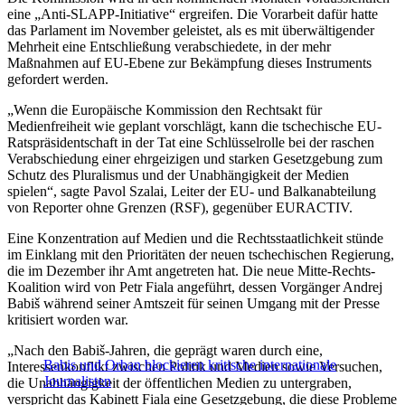
eine „Anti-SLAPP-Initiative“ ergreifen. Die Vorarbeit dafür hatte
das Parlament im November geleistet, als es mit überwältigender
Mehrheit eine Entschließung verabschiedete, in der mehr
Maßnahmen auf EU-Ebene zur Bekämpfung dieses Instruments
gefordert werden.
„Wenn die Europäische Kommission den
Rechtsakt für
Medienfreiheit
wie geplant vorschlägt, kann die tschechische EU-
Ratspräsidentschaft in der Tat eine Schlüsselrolle bei der raschen
Verabschiedung einer ehrgeizigen und starken Gesetzgebung zum
Schutz des Pluralismus und der Unabhängigkeit der Medien
spielen“, sagte Pavol Szalai, Leiter der EU- und Balkanabteilung
von Reporter ohne Grenzen (RSF), gegenüber EURACTIV.
Eine Konzentration auf Medien und die Rechtsstaatlichkeit stünde
im Einklang mit den Prioritäten der neuen tschechischen Regierung,
die im Dezember ihr Amt angetreten hat. Die neue Mitte-Rechts-
Koalition wird von Petr Fiala angeführt, dessen Vorgänger Andrej
Babiš während seiner Amtszeit für seinen Umgang mit der Presse
kritisiert worden war.
„Nach den Babiš-Jahren, die geprägt waren durch eine,
Babis und Orban blockieren kritische internationale
Interessenkonflikt zwischen Politik und Medien sowie Versuchen,
Journalisten
die Unabhängigkeit der öffentlichen Medien zu untergraben,
verspricht das Kabinett Fiala eine Gesetzgebung, die diese Probleme