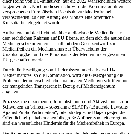
einer Reihe von EU-Initiativen, auf die 2022 wahrscheinlich weitere
folgen werden. Noch in diesem Jahr wird die Kommission ihren
versprochenen Europäischen Rechtsakt zur Medienfreiheit
verabschieden, zu dem Anfang des Monats eine öffentliche
Konsultation eingeleitet wurde.
Aufbauend auf der Richtlinie über audiovisuelle Mediendienste –
dem rechtlichen Rahmen auf EU-Ebene, an dem sich die nationalen
Mediengesetze orientieren – soll mit dem Gesetzentwurf zur
Medienfreiheit ein Mechanismus zur Überwachung der
Unabhängigkeit und des Pluralismus der Medien in der gesamten
EU geschaffen werden.
Durch die Beseitigung von Hindernissen innerhalb des EU-
Medienmarktes, so die Kommission, wird die Gesetzgebung die
Probleme der unterschiedlichen nationalen Medienvorschriften und
der mangelnden Transparenz in Bezug auf Medieneigentum
angehen.
Prozesse, die dazu dienen, Journalist:innen und Aktivist:innen zum
Schweigen zu bringen – sogenannte SLAPPs („Strategic Lawsuits
Against Public Participation“, oder strategische Klagen gegen die
Öffentlichkeit) – haben ebenfalls große Aufmerksamkeit erregt und
sind ein wesentliches Hindernis für die Medienfreiheit in Europa.
Die Kommission wird in den kommenden Monaten voraussichtlich