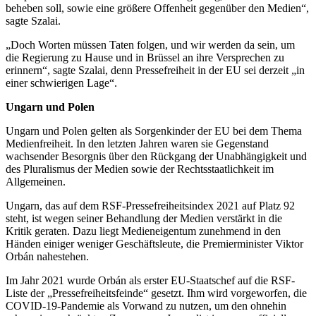
beheben soll, sowie eine größere Offenheit gegenüber den Medien“,
sagte Szalai.
„Doch Worten müssen Taten folgen, und wir werden da sein, um
die Regierung zu Hause und in Brüssel an ihre Versprechen zu
erinnern“, sagte Szalai, denn Pressefreiheit in der EU sei derzeit „in
einer schwierigen Lage“.
Ungarn und Polen
Ungarn und Polen gelten als Sorgenkinder der EU bei dem Thema
Medienfreiheit. In den letzten Jahren waren sie Gegenstand
wachsender Besorgnis über den Rückgang der Unabhängigkeit und
des Pluralismus der Medien sowie der Rechtsstaatlichkeit im
Allgemeinen.
Ungarn, das auf dem RSF-Pressefreiheitsindex 2021 auf Platz 92
steht, ist wegen seiner Behandlung der Medien verstärkt in die
Kritik geraten. Dazu liegt Medieneigentum zunehmend in den
Händen einiger weniger Geschäftsleute, die Premierminister Viktor
Orbán nahestehen.
Im Jahr 2021 wurde Orbán als erster EU-Staatschef auf die RSF-
Liste der „Pressefreiheitsfeinde“ gesetzt. Ihm wird vorgeworfen, die
COVID-19-Pandemie als Vorwand zu nutzen, um den ohnehin