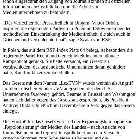
schon eingeschränkten Zugang von Journalist:innen zu offiziellen
Informationen einzuschränken und die Arbeit von
Medienunternehmen zu behindern.
„Der Verfechter der Pressefreiheit in Ungarn, Viktor Orbán,
inspiriert die regierenden Parteien in Polen und Slowenien bei der
methodischen Einschränkung der Medienfreiheit, die sich auch in
Griechenland verschlechtert hat“, sagte Szalai von RSF.
In Polen, das auf dem RSF-Index Platz 64 belegt, ist besonders die
regierende Partei Recht und Gerechtigkeit ins internationale
Rampenlicht gerückt. Sie hatte versucht, ein Gesetz zu
verabschieden, das ausländische Unternehmen daran gehindert
hätte, Rundfunklizenzen zu erhalten.
Das Gesetz mit dem Namen „LexTVN“ wurde weithin als Angriff
auf den kritischen Sender
TVN
angesehen, der dem US-
Unternehmen
Discovery
gehört. Beamte in Brüssel und Washington
hatten sich daher gegen das Gesetz ausgesprochen, bis Präsident
Andrzej Duda schließlich im Dezember sein Veto gegen das Gesetz
einlegte.
Der Vorstoß für das Gesetz war Teil der Regierungskampagne zur
„Repolonisierung“ der Medien des Landes – nach Ansicht von
Journalist:innen und Oppositionspolitiker:innen ein Versuch,
kritische Stimmen zum Schweigen zu bringen und die