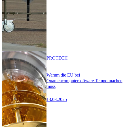
PRO
TECH
Warum die EU bei
Quantencomputersoftware Tempo machen
muss
13.08.2025