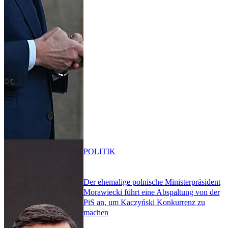
POLITIK
Der ehemalige polnische Ministerpräsident
Morawiecki führt eine Abspaltung von der
PiS an, um Kaczyński Konkurrenz zu
machen