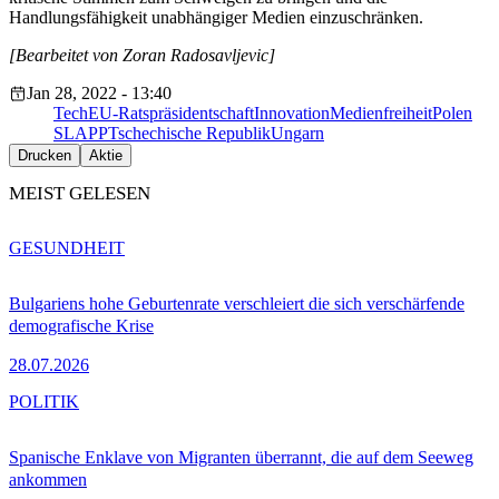
Handlungsfähigkeit unabhängiger Medien einzuschränken.
[Bearbeitet von Zoran Radosavljevic]
Jan 28, 2022 - 13:40
Tech
EU-Ratspräsidentschaft
Innovation
Medienfreiheit
Polen
SLAPP
Tschechische Republik
Ungarn
Drucken
Aktie
MEIST GELESEN
GESUNDHEIT
Bulgariens hohe Geburtenrate verschleiert die sich verschärfende
demografische Krise
28.07.2026
POLITIK
Spanische Enklave von Migranten überrannt, die auf dem Seeweg
ankommen