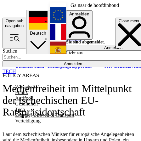
Ga naar de hoofdinhoud
Anmelden
Open sub
Close menu
English
navigation
Deutsch
Français
Sie sind abgemeldet.
Anmelden
Suchen
Licht aus
Español
Anmelden
Ukraine
Politik
Verteidigung
Rapporteur
Newsletters
Event
TECH
POLICY AREAS
Medienfreiheit im Mittelpunkt
Wirtschaft
Politik
der tschechischen EU-
Agrifood
Gesundheit
Ratspräsidentschaft
Tech
Energie, Umwelt & Transport
Verteidigung
Laut dem tschechischen Minister für europäische Angelegenheiten
wird die Medienfreiheit, insbesondere in Ungarn und Polen, ein