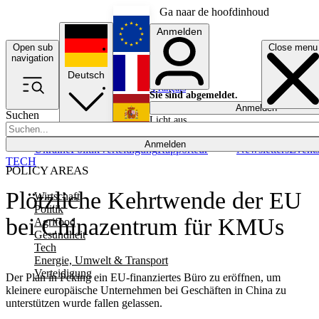
Ga naar de hoofdinhoud
Anmelden
Open sub
Close menu
English
navigation
Deutsch
Français
Sie sind abgemeldet.
Anmelden
Suchen
Licht aus
Español
Anmelden
Ukraine
Politik
Verteidigung
Rapporteur
Newsletters
Event
TECH
POLICY AREAS
Plötzliche Kehrtwende der EU
Wirtschaft
Politik
bei Chinazentrum für KMUs
Agrifood
Gesundheit
Tech
Energie, Umwelt & Transport
Verteidigung
Der Plan in Peking ein EU-finanziertes Büro zu eröffnen, um
kleinere europäische Unternehmen bei Geschäften in China zu
unterstützen wurde fallen gelassen.