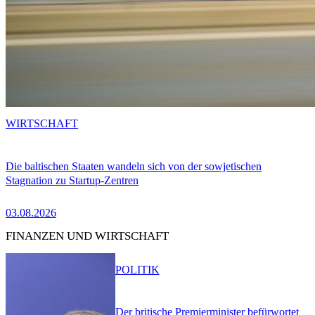
WIRTSCHAFT
Die baltischen Staaten wandeln sich von der sowjetischen
Stagnation zu Startup-Zentren
03.08.2026
FINANZEN UND WIRTSCHAFT
POLITIK
Der britische Premierminister befürwortet