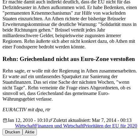
Er machte damit auch indirekt deutlich, dass die EU nicht für das
Defizitdesaster in Athen aufkommen wird. Er habe Bedenken, einen
"permanenten Krisenmechanismus" zur Hilfe von wackelnden
Staaten einzurichten. An Athen richtete der bisherige Brüsseler
Erweiterungskommissar die deutliche Warnung: "Solidarität muss in
beide Richtungen gehen." Brüssel verteilt jedes Jahr
milliardenschwere Gelder, beispielsweise zugunsten ärmerer
Regionen. Rehn äußerte sich aber nicht konkret dazu, ob Athen mit
einer Fondssperre bedroht werden könnte.
Rehn: Griechenland nicht aus Euro-Zone verstoßen
Rehn sagte, er wolle mit der Regierung in Athen zusammenarbeiten.
Er warte auf ein umfassendes Sparpaket zur Sanierung der
Staatsfinanzen. Das sei eine Sache der nächsten Wochen, "wenn
nicht Tage". Rehn verneinte die Frage eines Abgeordneten, ob es
sinnvoll sei, dass Griechenland das gemeinsame Euro-
Währungsgebiet verlasse.
EURACTIV mit dpa, rtr
Jan 12, 2010 - 10:10
Zuletzt aktualisiert: Mar 7, 2014 - 00:13
Wirtschaft
Finanzen und Wirtschaft
Prioritäten der EU für 2020
Drucken
Aktie