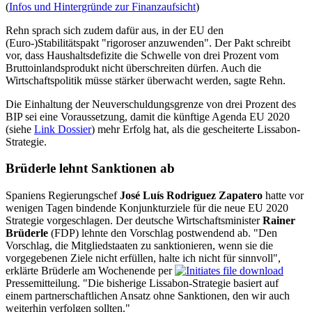
(
Infos und Hintergründe zur Finanzaufsicht
)
Rehn sprach sich zudem dafür aus, in der EU den
(Euro-)Stabilitätspakt "rigoroser anzuwenden". Der Pakt schreibt
vor, dass Haushaltsdefizite die Schwelle von drei Prozent vom
Bruttoinlandsprodukt nicht überschreiten dürfen. Auch die
Wirtschaftspolitik müsse stärker überwacht werden, sagte Rehn.
Die Einhaltung der Neuverschuldungsgrenze von drei Prozent des
BIP sei eine Voraussetzung, damit die künftige Agenda EU 2020
(siehe
Link Dossier
) mehr Erfolg hat, als die gescheiterte Lissabon-
Strategie.
Brüderle lehnt Sanktionen ab
Spaniens Regierungschef
José Luís Rodriguez Zapatero
hatte vor
wenigen Tagen bindende Konjunkturziele für die neue EU 2020
Strategie vorgeschlagen. Der deutsche Wirtschaftsminister
Rainer
Brüderle
(FDP) lehnte den Vorschlag postwendend ab. "Den
Vorschlag, die Mitgliedstaaten zu sanktionieren, wenn sie die
vorgegebenen Ziele nicht erfüllen, halte ich nicht für sinnvoll",
erklärte Brüderle am Wochenende per
Pressemitteilung. "Die bisherige Lissabon-Strategie basiert auf
einem partnerschaftlichen Ansatz ohne Sanktionen, den wir auch
weiterhin verfolgen sollten."