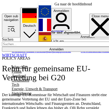
Ga naar de hoofdinhoud
Anmelden
Open sub
Close menu
English
navigation
Deutsch
Français
Sie sind abgemeldet.
Anmelden
Suchen
Licht aus
Español
Anmelden
Ukraine
Politik
Verteidigung
Rapporteur
Newsletters
Event
WIRTSCHAFT
POLICY AREAS
Rehn für gemeinsame EU-
Wirtschaft
Politik
Vertretung bei G20
Agrifood
Gesundheit
Tech
Energie, Umwelt & Transport
Verteidigung
Der künftige EU-Kommissar für Wirtschaft und Finanzen strebt eine
gemeinsame Vertretung der EU und der Euro-Zone bei
internationalen Wirtschafts- und Finanzgremien an. Deutschland,
Frankreich und Italien lehnen das bisher ab. Olli Rehn verstärkt