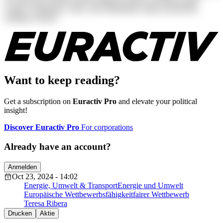
veniam voluptatum. Alias, iusto laudantium neque perspiciatis
similique tenetur!
Want to keep reading?
Get a subscription on
Euractiv Pro
and elevate your political
insight!
Discover Euractiv Pro
For corporations
Already have an account?
Anmelden
Oct 23, 2024 - 14:02
Energie, Umwelt & Transport
Energie und Umwelt
Europäische Wettbewerbsfähigkeit
fairer Wettbewerb
Teresa Ribera
Drucken
Aktie