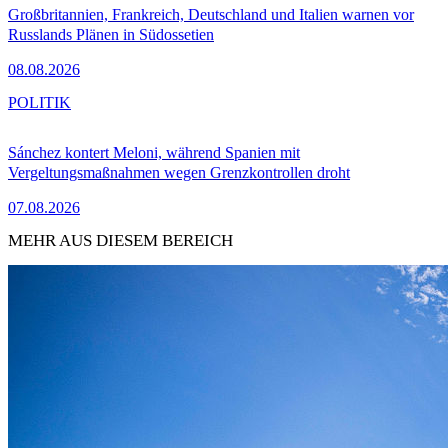
Großbritannien, Frankreich, Deutschland und Italien warnen vor
Russlands Plänen in Südossetien
08.08.2026
POLITIK
Sánchez kontert Meloni, während Spanien mit
Vergeltungsmaßnahmen wegen Grenzkontrollen droht
07.08.2026
MEHR AUS DIESEM BEREICH