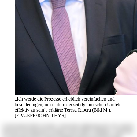
„Ich werde die Prozesse erheblich vereinfachen und
beschleunigen, um in dem derzeit dynamischen Umfeld
effektiv zu sein“, erklärte Teresa Ribera (Bild M.).
[EPA-EFE/JOHN THYS]
Lorem ipsum dolor sit amet, consectetur adipisicing elit. Ab corporis
deserunt exercitationem in itaque rerum ullam voluptates. Asperiores
at consectetur dolores harum magnam maiores possimus quam