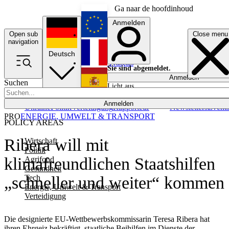
Ga naar de hoofdinhoud
Anmelden
Open sub
Close menu
English
navigation
Deutsch
Français
Sie sind abgemeldet.
Anmelden
Suchen
Licht aus
Español
Anmelden
Ukraine
Politik
Verteidigung
Rapporteur
Newsletters
Event
PRO
ENERGIE, UMWELT & TRANSPORT
POLICY AREAS
Ribera will mit
Wirtschaft
Politik
klimafreundlichen Staatshilfen
Agrifood
Gesundheit
Tech
„schneller und weiter“ kommen
Energie, Umwelt & Transport
Verteidigung
Die designierte EU-Wettbewerbskommissarin Teresa Ribera hat
ihren Ehrgeiz bekräftigt, staatliche Beihilfen im Dienste der