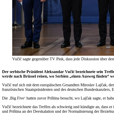
Vučić sagte gegenüber TV Pink, dass jede Diskussion über 
Der serbische Präsident Aleksandar Vučić bezeichnete sein Treff
werde nach Brüssel reisen, wo Serbien „einen Ausweg finden“ w
Vučić traf sich mit dem europäischen Gesandten Miroslav Lajčak, de
französischen Staatspräsidenten und des deutschen Bundeskanzlers, E
Die ‚Big Five‘ hatten zuvor Priština besucht, wo Lajčak sagte, er hab
Vučić bezeichnete das Treffen als schwierig und kündigte an, dass e
und Priština an der Deeskalation und der Normalisierung der Bezieh