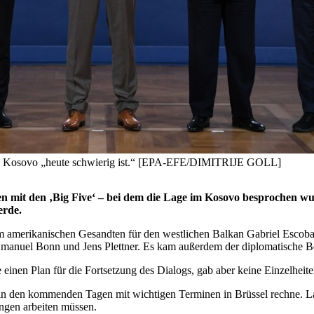
den Kosovo „heute schwierig ist.“ [EPA-EFE/DIMITRIJE GOLL]
en mit den ‚Big Five‘ – bei dem die Lage im Kosovo besprochen wu
erde.
m amerikanischen Gesandten für den westlichen Balkan Gabriel Escobar
manuel Bonn und Jens Plettner. Es kam außerdem der diplomatische Bera
e einen Plan für die Fortsetzung des Dialogs, gab aber keine Einzelheit
r in den kommenden Tagen mit wichtigen Terminen in Brüssel rechne. L
ungen arbeiten müssen.