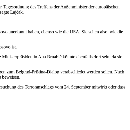
er Tagesordnung des Treffens der Außenminister der europäischen
sagte Lajčak.
osovo anerkannt haben, ebenso wie die USA. Sie sehen also, wie die
sovo ist.
inisterpräsidentin Ana Brnabić könnte ebenfalls dort sein, da sie
gen zum Belgrad-Priština-Dialog verabschiedet werden sollen. Nach
s beweisen.
rsuchung des Terroranschlags vom 24. September mitwirkt oder dass