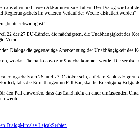
ngen aus alten und neuen Abkommen zu erfüllen. Der Dialog wird auf d
d Regierungschefs im weiteren Verlauf der Woche diskutiert werden“, 
o „heute schwierig ist.“
, weil 22 der 27 EU-Länder, die mächtigsten, die Unabhängigkeit des K
gte Vučić.
nden Dialogs die gegenseitige Anerkennung der Unabhängigkeit des Ko
eisen, wo das Thema Kosovo zur Sprache kommen werde. Die serbische M
egierungschefs am 26. und 27. Oktober sein, auf dem Schlussfolgerun
rdert, falls die Ermittlungen im Fall Banjska die Beteiligung Belgrad
r den Fall entworfen, dass das Land nicht an einer umfassenden Unte
sen werden.
en-Dialog
Miroslav Lajcak
Serbien