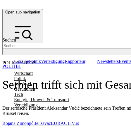
Open sub navigation
Suchen
Ukraine
Politik
Verteidigung
Rapporteur
Newsletters
Event
POLICY AREAS
POLITIK
Wirtschaft
Politik
Serbien trifft sich mit Ges
Agrifood
Gesundheit
Tech
Energie, Umwelt & Transport
Verteidigung
Der serbische Präsident Aleksandar Vučić bezeichnete sein Treffen m
Brüssel reisen.
Bojana Zimonjić Jelisavac
EURACTIV.rs