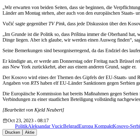
„Wir erwarten von beiden Seiten, dass sie beginnen, die Verpflichtu
Länder am Montag stehen, aber auch von den europäischen Staats- un
Vučić sagte gegenüber
TV Pink
, dass jede Diskussion über den Kosov
„Im Grunde ist die Politik so, dass Priština immer die Oberhand hat
Dinge liegen. Aber ich glaube, wir werden einen Ausweg finden“, sa
Seine Bemerkungen sind besorgniserregend, da das Endziel des laufe
Er kündigte an, er werde am Donnerstag oder Freitag nach Brüssel r
aus New York zurückkehrt, aber aus einem anderen Grund, sagte er.
Der Kosovo wird eines der Themen des Gipfels der EU-Staats- und R
Angaben von
RTS
haben elf EU-Länder Sanktionen gegen Serbien gefo
Die Europäische Kommission hat bereits Maßnahmen gegen Serbien fü
Verbindungen zu einer staatlichen Beteiligung vollständig nachgewie
[Bearbeitet von Kjeld Neubert]
Oct 23, 2023 - 08:17
Politik
Aleksandar Vucic
Belgrad
Europa Kompakt
Kosovo-Serbi
Drucken
Aktie