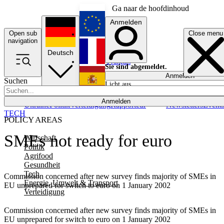
Ga naar de hoofdinhoud
Anmelden
Open sub
Close menu
English
navigation
Deutsch
Français
Sie sind abgemeldet.
Anmelden
Suchen
Licht aus
Español
Anmelden
Ukraine
Politik
Verteidigung
Rapporteur
Newsletters
Event
TECH
POLICY AREAS
SMEs not ready for euro
Wirtschaft
Politik
Agrifood
Gesundheit
Tech
Commission concerned after new survey finds majority of SMEs in
Energie, Umwelt & Transport
EU unprepared for switch to euro on 1 January 2002
Verteidigung
Commission concerned after new survey finds majority of SMEs in
EU unprepared for switch to euro on 1 January 2002