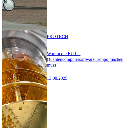
PRO
TECH
Warum die EU bei
Quantencomputersoftware Tempo machen
muss
13.08.2025