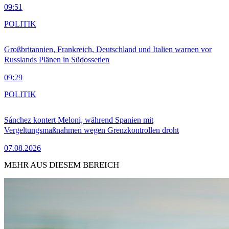
09:51
POLITIK
Großbritannien, Frankreich, Deutschland und Italien warnen vor
Russlands Plänen in Südossetien
09:29
POLITIK
Sánchez kontert Meloni, während Spanien mit
Vergeltungsmaßnahmen wegen Grenzkontrollen droht
07.08.2026
MEHR AUS DIESEM BEREICH