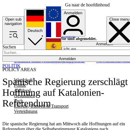
Ga naar de hoofdinhoud
Anmelden
Open sub
Close menu
English
navigation
Deutsch
Français
Sie sind abgemeldet.
Anmelden
Suchen
Licht aus
Español
Anmelden
Ukraine
Politik
Verteidigung
Rapporteur
Newsletters
Event
POLITIK
POLICY AREAS
Spanische Regierung zerschlägt
Wirtschaft
Politik
Hoffnung auf Katalonien-
Agrifood
Gesundheit
Referendum
Tech
Energie, Umwelt & Transport
Verteidigung
Die spanische Regierung hat am Mittwoch alle Hoffnungen auf ein
Referendum über die Selbstbestimmung Kataloniens nach