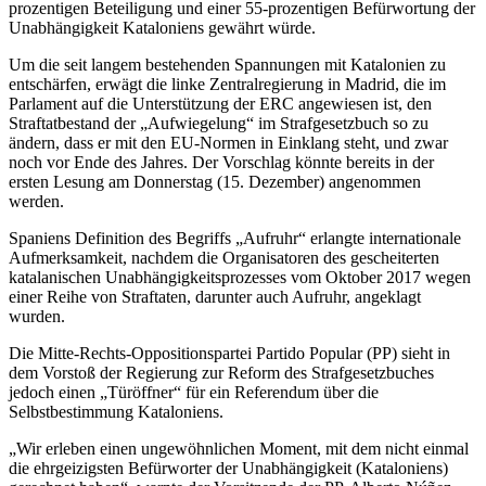
prozentigen Beteiligung und einer 55-prozentigen Befürwortung der
Unabhängigkeit Kataloniens gewährt würde.
Um die seit langem bestehenden Spannungen mit Katalonien zu
entschärfen, erwägt die linke Zentralregierung in Madrid, die im
Parlament auf die Unterstützung der ERC angewiesen ist, den
Straftatbestand der „Aufwiegelung“ im Strafgesetzbuch so zu
ändern, dass er mit den EU-Normen in Einklang steht, und zwar
noch vor Ende des Jahres. Der Vorschlag könnte bereits in der
ersten Lesung am Donnerstag (15. Dezember) angenommen
werden.
Spaniens Definition des Begriffs „Aufruhr“ erlangte internationale
Aufmerksamkeit, nachdem die Organisatoren des gescheiterten
katalanischen Unabhängigkeitsprozesses vom Oktober 2017 wegen
einer Reihe von Straftaten, darunter auch Aufruhr, angeklagt
wurden.
Die Mitte-Rechts-Oppositionspartei Partido Popular (PP) sieht in
dem Vorstoß der Regierung zur Reform des Strafgesetzbuches
jedoch einen „Türöffner“ für ein Referendum über die
Selbstbestimmung Kataloniens.
„Wir erleben einen ungewöhnlichen Moment, mit dem nicht einmal
die ehrgeizigsten Befürworter der Unabhängigkeit (Kataloniens)