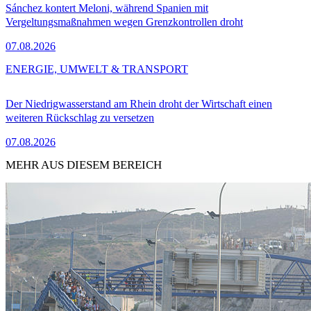
Sánchez kontert Meloni, während Spanien mit
Vergeltungsmaßnahmen wegen Grenzkontrollen droht
07.08.2026
ENERGIE, UMWELT & TRANSPORT
Der Niedrigwasserstand am Rhein droht der Wirtschaft einen
weiteren Rückschlag zu versetzen
07.08.2026
MEHR AUS DIESEM BEREICH