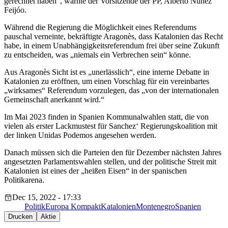
gerechnet haben“, warnte der Vorsitzende der PP, Alberto Núñez
Feijóo.
Während die Regierung die Möglichkeit eines Referendums
pauschal verneinte, bekräftigte Aragonès, dass Katalonien das Recht
habe, in einem Unabhängigkeitsreferendum frei über seine Zukunft
zu entscheiden, was „niemals ein Verbrechen sein“ könne.
Aus Aragonès Sicht ist es „unerlässlich“, eine interne Debatte in
Katalonien zu eröffnen, um einen Vorschlag für ein vereinbartes
„wirksames“ Referendum vorzulegen, das „von der internationalen
Gemeinschaft anerkannt wird.“
Im Mai 2023 finden in Spanien Kommunalwahlen statt, die von
vielen als erster Lackmustest für Sanchez‘ Regierungskoalition mit
der linken Unidas Podemos angesehen werden.
Danach müssen sich die Parteien den für Dezember nächsten Jahres
angesetzten Parlamentswahlen stellen, und der politische Streit mit
Katalonien ist eines der „heißen Eisen“ in der spanischen
Politikarena.
Dec 15, 2022 - 17:33
Politik
Europa Kompakt
Katalonien
Montenegro
Spanien
Drucken
Aktie