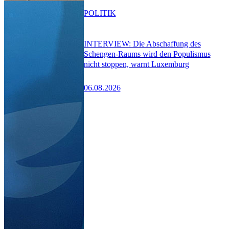
POLITIK
INTERVIEW: Die Abschaffung des
Schengen-Raums wird den Populismus
nicht stoppen, warnt Luxemburg
06.08.2026