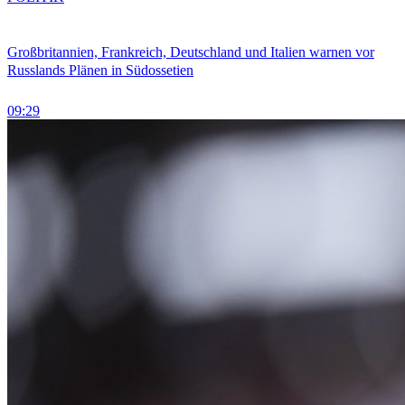
Großbritannien, Frankreich, Deutschland und Italien warnen vor
Russlands Plänen in Südossetien
09:29