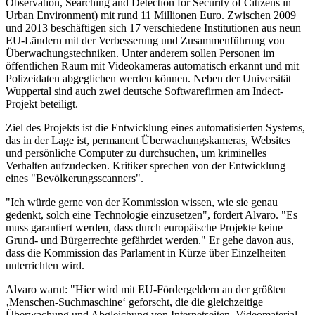
Observation, Searching and Detection for Security of Citizens in
Urban Environment) mit rund 11 Millionen Euro. Zwischen 2009
und 2013 beschäftigen sich 17 verschiedene Institutionen aus neun
EU-Ländern mit der Verbesserung und Zusammenführung von
Überwachungstechniken. Unter anderem sollen Personen im
öffentlichen Raum mit Videokameras automatisch erkannt und mit
Polizeidaten abgeglichen werden können. Neben der Universität
Wuppertal sind auch zwei deutsche Softwarefirmen am Indect-
Projekt beteiligt.
Ziel des Projekts ist die Entwicklung eines automatisierten Systems,
das in der Lage ist, permanent Überwachungskameras, Websites
und persönliche Computer zu durchsuchen, um kriminelles
Verhalten aufzudecken. Kritiker sprechen von der Entwicklung
eines "Bevölkerungsscanners".
"Ich würde gerne von der Kommission wissen, wie sie genau
gedenkt, solch eine Technologie einzusetzen", fordert Alvaro. "Es
muss garantiert werden, dass durch europäische Projekte keine
Grund- und Bürgerrechte gefährdet werden." Er gehe davon aus,
dass die Kommission das Parlament in Kürze über Einzelheiten
unterrichten wird.
Alvaro warnt: "Hier wird mit EU-Fördergeldern an der größten
‚Menschen-Suchmaschine‘ geforscht, die die gleichzeitige
Überwachung und Abgleichung von Internetseiten, Videomaterial