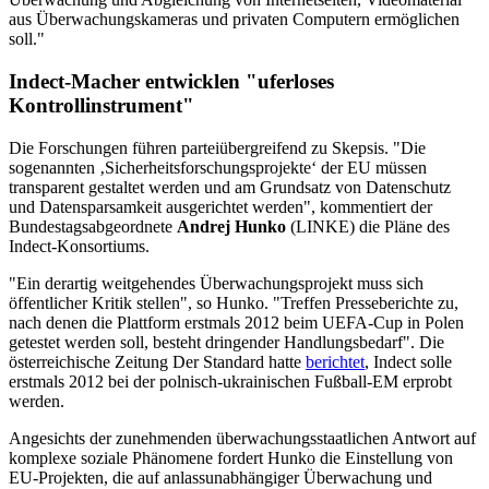
aus Überwachungskameras und privaten Computern ermöglichen
soll."
Indect-Macher entwicklen "uferloses
Kontrollinstrument"
Die Forschungen führen parteiübergreifend zu Skepsis. "Die
sogenannten ‚Sicherheitsforschungsprojekte‘ der EU müssen
transparent gestaltet werden und am Grundsatz von Datenschutz
und Datensparsamkeit ausgerichtet werden", kommentiert
der
Bundestagsabgeordnete
Andrej Hunko
(LINKE) die Pläne des
Indect-Konsortiums.
"Ein derartig weitgehendes Überwachungsprojekt muss sich
öffentlicher Kritik stellen", so Hunko. "Treffen Presseberichte zu,
nach denen die Plattform erstmals 2012 beim UEFA-Cup in Polen
getestet werden soll, besteht dringender Handlungsbedarf". Die
österreichische Zeitung Der Standard hatte
berichtet
, Indect solle
erstmals 2012 bei der polnisch-ukrainischen Fußball-EM erprobt
werden.
Angesichts der zunehmenden überwachungsstaatlichen Antwort auf
komplexe soziale Phänomene fordert Hunko die Einstellung von
EU-Projekten, die auf anlassunabhängiger Überwachung und