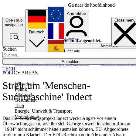
Ga naar de hoofdinhoud
Anmelden
Open sub
Close menu
English
navigation
Deutsch
Français
Sie sind abgemeldet.
Anmelden
Suchen
Licht aus
Español
Anmelden
Ukraine
Politik
Verteidigung
Rapporteur
Newsletters
Event
TECH
POLICY AREAS
Streit um 'Menschen-
Wirtschaft
Politik
Suchmaschine' Indect
Agrifood
Gesundheit
Tech
Energie, Umwelt & Transport
Verteidigung
Das EU-Forschungsprojekt Indect weckt Ängste vor einem
Überwachungsstaat, wie ihn sich George Orwell in seinem Roman
"1984" nicht schlimmer hätte ausmalen können. EU-Abgeordnete
fordern nun Klarheit. Der FDP-Rechtsexperte Alexander Alvaro