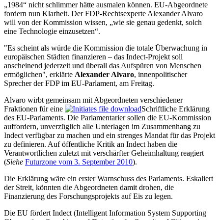
„1984“ nicht schlimmer hätte ausmalen können. EU-Abgeordnete
fordern nun Klarheit. Der FDP-Rechtsexperte Alexander Alvaro
will von der Kommission wissen, „wie sie genau gedenkt, solch
eine Technologie einzusetzen“.
"Es scheint als würde die Kommission die totale Überwachung in
europäischen Städten finanzieren – das Indect-Projekt soll
anscheinend jederzeit und überall das Aufspüren von Menschen
ermöglichen", erklärte
Alexander Alvaro
, innenpolitischer
Sprecher der FDP im EU-Parlament, am Freitag.
Alvaro wirbt gemeinsam mit Abgeordneten verschiedener
Fraktionen für eine
Schriftliche Erklärung
des EU-Parlaments. Die Parlamentarier sollen die EU-Kommission
auffordern, unverzüglich alle Unterlagen im Zusammenhang zu
Indect verfügbar zu machen und ein strenges Mandat für das Projekt
zu definieren. Auf öffentliche Kritik an Indect haben die
Verantwortlichen zuletzt mit verschärfter Geheimhaltung reagiert
(
Siehe
Futurzone vom 3. September 2010
).
Die Erklärung wäre ein erster Warnschuss des Parlaments. Eskaliert
der Streit, könnten die Abgeordneten damit drohen, die
Finanzierung des Forschungsprojekts auf Eis zu legen.
Die EU fördert Indect (Intelligent Information System Supporting