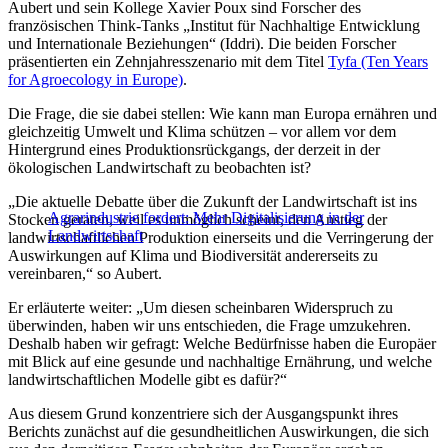
Aubert und sein Kollege Xavier Poux sind Forscher des
französischen Think-Tanks „Institut für Nachhaltige Entwicklung
und Internationale Beziehungen“ (Iddri). Die beiden Forscher
präsentierten ein Zehnjahresszenario mit dem Titel
Tyfa (Ten Years
for Agroecology in Europe)
.
Die Frage, die sie dabei stellen: Wie kann man Europa ernähren und
gleichzeitig Umwelt und Klima schützen – vor allem vor dem
Hintergrund eines Produktionsrückgangs, der derzeit in der
ökologischen Landwirtschaft zu beobachten ist?
„Die aktuelle Debatte über die Zukunft der Landwirtschaft ist ins
Agrarindustrie fordert: Mehr Digitalisierung in der
Stocken geraten, weil es unmöglich scheint, den Anstieg der
Landwirtschaft
landwirtschaftlichen Produktion einerseits und die Verringerung der
Auswirkungen auf Klima und Biodiversität andererseits zu
vereinbaren,“ so Aubert.
Er erläuterte weiter: „Um diesen scheinbaren Widerspruch zu
überwinden, haben wir uns entschieden, die Frage umzukehren.
Deshalb haben wir gefragt: Welche Bedürfnisse haben die Europäer
mit Blick auf eine gesunde und nachhaltige Ernährung, und welche
landwirtschaftlichen Modelle gibt es dafür?“
Aus diesem Grund konzentriere sich der Ausgangspunkt ihres
Berichts zunächst auf die gesundheitlichen Auswirkungen, die sich