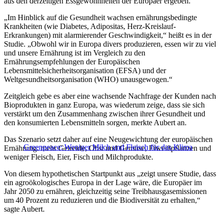
aus den derzeitigen Essgewohnheiten der Europäer ergeben.
„Im Hinblick auf die Gesundheit wachsen ernährungsbedingte
Krankheiten (wie Diabetes, Adipositas, Herz-Kreislauf-
Erkrankungen) mit alarmierender Geschwindigkeit,“ heißt es in der
Studie. „Obwohl wir in Europa divers produzieren, essen wir zu viel
und unsere Ernährung ist im Vergleich zu den
Ernährungsempfehlungen der Europäischen
Lebensmittelsicherheitsorganisation (EFSA) und der
Weltgesundheitsorganisation (WHO) unausgewogen.“
Zeitgleich gebe es aber eine wachsende Nachfrage der Kunden nach
Bioprodukten in ganz Europa, was wiederum zeige, dass sie sich
verstärkt um den Zusammenhang zwischen ihrer Gesundheit und
den konsumierten Lebensmitteln sorgen, merkte Aubert an.
Das Szenario setzt daher auf eine Neugewichtung der europäischen
Greenpeace: Weniger Milch und Fleisch für das Klima
Ernährung: mehr Getreide, Obst und Gemüse, Eiweißpflanzen und
weniger Fleisch, Eier, Fisch und Milchprodukte.
Von diesem hypothetischen Startpunkt aus „zeigt unsere Studie, dass
ein agroökologisches Europa in der Lage wäre, die Europäer im
Jahr 2050 zu ernähren, gleichzeitig seine Treibhausgasemissionen
um 40 Prozent zu reduzieren und die Biodiversität zu erhalten,“
sagte Aubert.