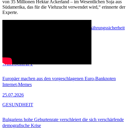
von 35 Millionen Hektar Ackerland – im Wesentlichen Soja aus
Südamerika, das für die Viehzucht verwendet wird,“ erinnerte der
Experte.
Oct 5, 2018 - 13:26
Tech
Agrarimporte
Bio-Landwirtschaft
Ernährungssicherheit
Gesundheit
Innovation
Pestizide
Drucken
Aktie
MEIST GELESEN
WIRTSCHAFT
Europäer machen aus den vorgeschlagenen Euro-Banknoten
Internet-Memes
25.07.2026
GESUNDHEIT
Bulgariens hohe Geburtenrate verschleiert die sich verschärfende
demografische Krise