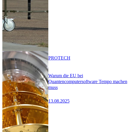
PRO
TECH
Warum die EU bei
Quantencomputersoftware Tempo machen
muss
13.08.2025