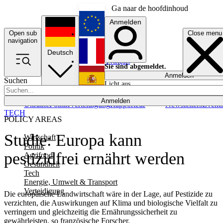
Ga naar de hoofdinhoud
Anmelden
Open sub
Close menu
English
navigation
Deutsch
Français
Sie sind abgemeldet.
Anmelden
Suchen
Licht aus
Español
Anmelden
Ukraine
Politik
Verteidigung
Rapporteur
Newsletters
Event
TECH
POLICY AREAS
Studie: Europa kann
Wirtschaft
Politik
pestizidfrei ernährt werden
Agrifood
Gesundheit
Tech
Energie, Umwelt & Transport
Verteidigung
Die europäische Landwirtschaft wäre in der Lage, auf Pestizide zu
verzichten, die Auswirkungen auf Klima und biologische Vielfalt zu
verringern und gleichzeitig die Ernährungssicherheit zu
gewährleisten, so französische Forscher.