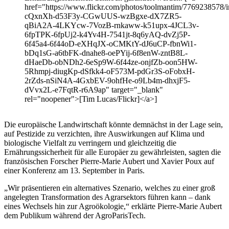
href="https://www.flickr.com/photos/toolmantim/7769238578/in
cQxnXh-d53F3y-CGwUUS-wzBgxe-dX7ZR5-
qBiA2A-4LKYcw-7VozB-rnkaww-k51upx-4JCL3v-
6fpTPK-6fpUj2-k4Yv4H-7541jt-8q6yAQ-dvZj5P-
6f45a4-6f44oD-eXHqJX-oCMKtY-dJ6uCP-fbnWi1-
bDq1sG-a6tbFK-dnahe8-oePYij-6f8enW-zntB8L-
dHaeDb-obNDh2-6eSp9W-6f44ze-onjfZb-oon5HW-
5Rhmpj-diugKp-dSfkk4-oF573M-pdGr3S-oFobxH-
2rZds-nSiN4A-4GxbEV-9ohfHe-o9Lb4m-dhxjF5-
dVvx2L-e7FqtR-r6A9ap" target="_blank"
rel="noopener">[Tim Lucas/Flickr]</a>]
Die europäische Landwirtschaft könnte demnächst in der Lage sein,
auf Pestizide zu verzichten, ihre Auswirkungen auf Klima und
biologische Vielfalt zu verringern und gleichzeitig die
Ernährungssicherheit für alle Europäer zu gewährleisten, sagten die
französischen Forscher Pierre-Marie Aubert und Xavier Poux auf
einer Konferenz am 13. September in Paris.
„Wir präsentieren ein alternatives Szenario, welches zu einer groß
angelegten Transformation des Agrarsektors führen kann – dank
eines Wechsels hin zur Agroökologie,“ erklärte Pierre-Marie Aubert
dem Publikum während der AgroParisTech.