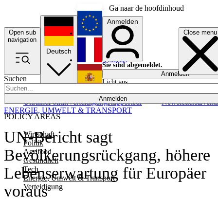
Ga naar de hoofdinhoud
Anmelden
Open sub
Close menu
English
navigation
Deutsch
Français
Sie sind abgemeldet.
Anmelden
Suchen
Licht aus
Español
Anmelden
Ukraine
Politik
Verteidigung
Rapporteur
Newsletters
Event
ENERGIE, UMWELT & TRANSPORT
POLICY AREAS
UN-Bericht sagt
Wirtschaft
Politik
Bevölkerungsrückgang, höhere
Agrifood
Gesundheit
Lebenserwartung für Europäer
Tech
Energie, Umwelt & Transport
voraus
Verteidigung