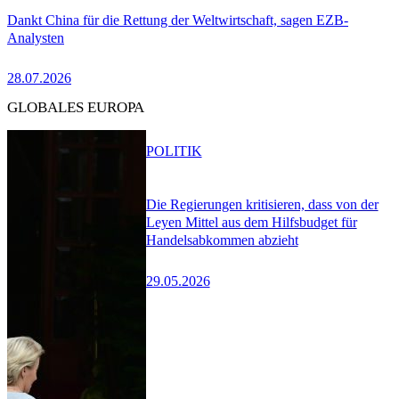
Dankt China für die Rettung der Weltwirtschaft, sagen EZB-
Analysten
28.07.2026
GLOBALES EUROPA
POLITIK
Die Regierungen kritisieren, dass von der
Leyen Mittel aus dem Hilfsbudget für
Handelsabkommen abzieht
29.05.2026