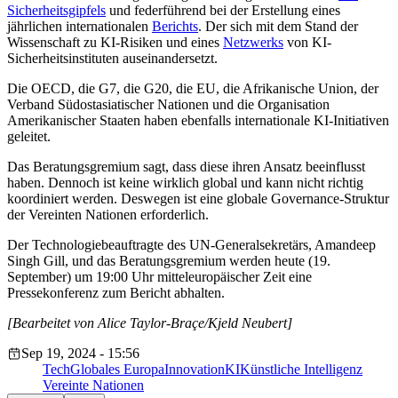
Sicherheitsgipfels
und federführend bei der Erstellung eines
jährlichen internationalen
Berichts
. Der sich mit dem Stand der
Wissenschaft zu KI-Risiken und eines
Netzwerks
von KI-
Sicherheitsinstituten auseinandersetzt.
Die OECD, die G7, die G20, die EU, die Afrikanische Union, der
Verband Südostasiatischer Nationen und die Organisation
Amerikanischer Staaten haben ebenfalls internationale KI-Initiativen
geleitet.
Das Beratungsgremium sagt, dass diese ihren Ansatz beeinflusst
haben. Dennoch ist keine wirklich global und kann nicht richtig
koordiniert werden. Deswegen ist eine globale Governance-Struktur
der Vereinten Nationen erforderlich.
Der Technologiebeauftragte des UN-Generalsekretärs, Amandeep
Singh Gill, und das Beratungsgremium werden heute (19.
September) um 19:00 Uhr mitteleuropäischer Zeit eine
Pressekonferenz zum Bericht abhalten.
[Bearbeitet von Alice Taylor-Braçe/Kjeld Neubert]
Sep 19, 2024 - 15:56
Tech
Globales Europa
Innovation
KI
Künstliche Intelligenz
Vereinte Nationen