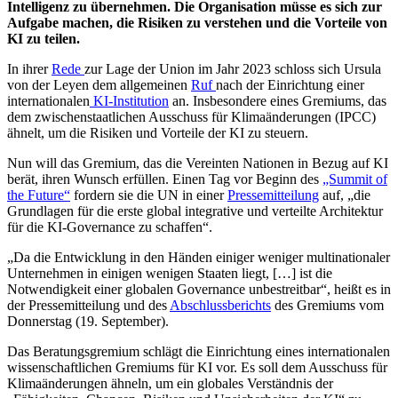
Intelligenz zu übernehmen. Die Organisation müsse es sich zur
Aufgabe machen, die Risiken zu verstehen und die Vorteile von
KI zu teilen.
In ihrer
Rede
zur Lage der Union im Jahr 2023 schloss sich Ursula
von der Leyen dem allgemeinen
Ruf
nach der Einrichtung einer
internationalen
KI-Institution
an. Insbesondere eines Gremiums, das
dem zwischenstaatlichen Ausschuss für Klimaänderungen (IPCC)
ähnelt, um die Risiken und Vorteile der KI zu steuern.
Nun will das Gremium, das die Vereinten Nationen in Bezug auf KI
berät, ihren Wunsch erfüllen. Einen Tag vor Beginn des
„Summit of
the Future“
fordern sie die UN in einer
Pressemitteilung
auf, „die
Grundlagen für die erste global integrative und verteilte Architektur
für die KI-Governance zu schaffen“.
„Da die Entwicklung in den Händen einiger weniger multinationaler
Unternehmen in einigen wenigen Staaten liegt, […] ist die
Notwendigkeit einer globalen Governance unbestreitbar“, heißt es in
der Pressemitteilung und des
Abschlussberichts
des Gremiums vom
Donnerstag (19. September).
Das Beratungsgremium schlägt die Einrichtung eines internationalen
wissenschaftlichen Gremiums für KI vor. Es soll dem Ausschuss für
Klimaänderungen ähneln, um ein globales Verständnis der