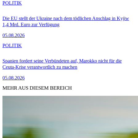
POLITIK
Die EU stellt der Ukraine nach dem tödlichen Anschlag in Kyjiw
1,4 Mrd. Euro zur Verfügung
05.08.2026
POLITIK
Spanien fordert seine Verbündeten auf, Marokko nicht für die
Ceuta-Krise verantwortlich zu machen
05.08.2026
MEHR AUS DIESEM BEREICH