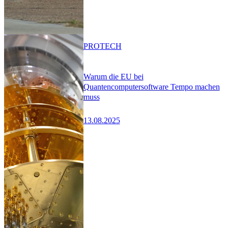
PRO
TECH
Warum die EU bei
Quantencomputersoftware Tempo machen
muss
13.08.2025