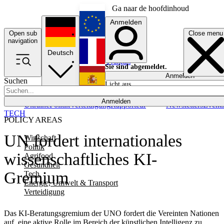
Ga naar de hoofdinhoud
Anmelden
Open sub
Close menu
English
navigation
Deutsch
Français
Sie sind abgemeldet.
Anmelden
Suchen
Licht aus
Español
Anmelden
Ukraine
Politik
Verteidigung
Rapporteur
Newsletters
Event
TECH
POLICY AREAS
UN fordert internationales
Wirtschaft
Politik
wissenschaftliches KI-
Agrifood
Gesundheit
Gremium
Tech
Energie, Umwelt & Transport
Verteidigung
Das KI-Beratungsgremium der UNO fordert die Vereinten Nationen
auf, eine aktive Rolle im Bereich der künstlichen Intelligenz zu