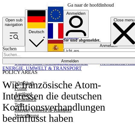
Ga naar de hoofdinhoud
Anmelden
Open sub
Close menu
English
navigation
Deutsch
Français
Sie sind abgemeldet.
Anmelden
Suchen
Licht aus
Español
Anmelden
Ukraine
Politik
Verteidigung
Rapporteur
Newsletters
Event
ENERGIE, UMWELT & TRANSPORT
POLICY AREAS
Wie französische Atom-
Wirtschaft
Politik
Interessen die deutschen
Agrifood
Gesundheit
Koalitionsverhandlungen
Tech
Energie, Umwelt & Transport
beeinflusst haben
Verteidigung