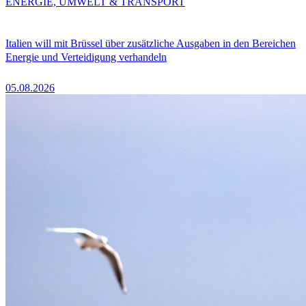
ENERGIE, UMWELT & TRANSPORT
Italien will mit Brüssel über zusätzliche Ausgaben in den Bereichen
Energie und Verteidigung verhandeln
05.08.2026