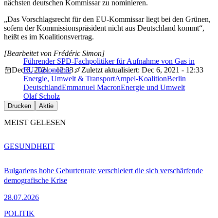
nächsten deutschen Kommissar zu nominieren.
„Das Vorschlagsrecht für den EU-Kommissar liegt bei den Grünen,
sofern der Kommissionspräsident nicht aus Deutschland kommt“,
heißt es im Koalitionsvertrag.
[Bearbeitet von Frédéric Simon]
Führender SPD-Fachpolitiker für Aufnahme von Gas in
Dec 6, 2021 - 12:33
EU-Taxonomie
Zuletzt aktualisiert: Dec 6, 2021 - 12:33
Energie, Umwelt & Transport
Ampel-Koalition
Berlin
Deutschland
Emmanuel Macron
Energie und Umwelt
Olaf Scholz
Drucken
Aktie
MEIST GELESEN
GESUNDHEIT
Bulgariens hohe Geburtenrate verschleiert die sich verschärfende
demografische Krise
28.07.2026
POLITIK