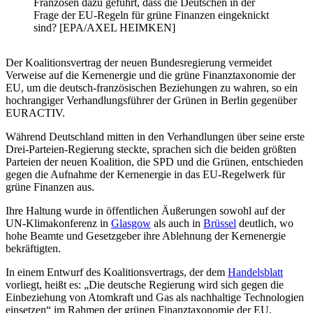
Franzosen dazu geführt, dass die Deutschen in der
Frage der EU-Regeln für grüne Finanzen eingeknickt
sind? [EPA/AXEL HEIMKEN]
Der Koalitionsvertrag der neuen Bundesregierung vermeidet
Verweise auf die Kernenergie und die grüne Finanztaxonomie der
EU, um die deutsch-französischen Beziehungen zu wahren, so ein
hochrangiger Verhandlungsführer der Grünen in Berlin gegenüber
EURACTIV.
Während Deutschland mitten in den Verhandlungen über seine erste
Drei-Parteien-Regierung steckte, sprachen sich die beiden größten
Parteien der neuen Koalition, die SPD und die Grünen, entschieden
gegen die Aufnahme der Kernenergie in das EU-Regelwerk für
grüne Finanzen aus.
Ihre Haltung wurde in öffentlichen Äußerungen sowohl auf der
UN-Klimakonferenz in
Glasgow
als auch in
Brüssel
deutlich, wo
hohe Beamte und Gesetzgeber ihre Ablehnung der Kernenergie
bekräftigten.
In einem Entwurf des Koalitionsvertrags, der dem
Handelsblatt
vorliegt, heißt es: „Die deutsche Regierung wird sich gegen die
Einbeziehung von Atomkraft und Gas als nachhaltige Technologien
einsetzen“ im Rahmen der grünen Finanztaxonomie der EU.