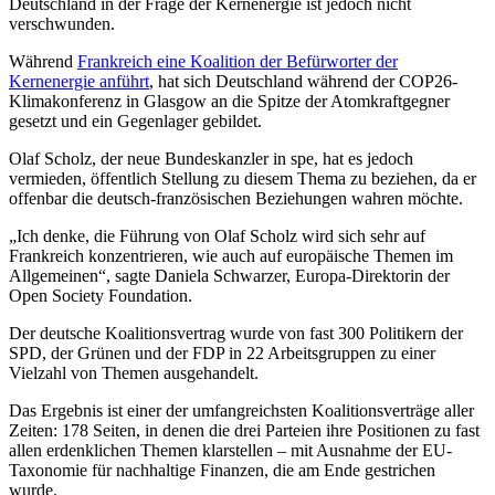
Deutschland in der Frage der Kernenergie ist jedoch nicht
verschwunden.
Während
Frankreich eine Koalition der Befürworter der
Kernenergie anführt
, hat sich Deutschland während der COP26-
Klimakonferenz in Glasgow an die Spitze der Atomkraftgegner
gesetzt und ein Gegenlager gebildet.
Olaf Scholz, der neue Bundeskanzler in spe, hat es jedoch
vermieden, öffentlich Stellung zu diesem Thema zu beziehen, da er
offenbar die deutsch-französischen Beziehungen wahren möchte.
„Ich denke, die Führung von Olaf Scholz wird sich sehr auf
Frankreich konzentrieren, wie auch auf europäische Themen im
Allgemeinen“, sagte Daniela Schwarzer, Europa-Direktorin der
Open Society Foundation.
Der deutsche Koalitionsvertrag wurde von fast 300 Politikern der
SPD, der Grünen und der FDP in 22 Arbeitsgruppen zu einer
Vielzahl von Themen ausgehandelt.
Das Ergebnis ist einer der umfangreichsten Koalitionsverträge aller
Zeiten: 178 Seiten, in denen die drei Parteien ihre Positionen zu fast
allen erdenklichen Themen klarstellen – mit Ausnahme der EU-
Taxonomie für nachhaltige Finanzen, die am Ende gestrichen
wurde.