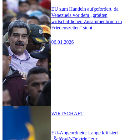
EU zum Handeln aufgefordert, da
Venezuela vor dem „größten
wirtschaftlichen Zusammenbruch in
Friedenszeiten“ steht
06.01.2026
WIRTSCHAFT
EU-Abgeordneter Lange kritisiert
„Šefčovič-Doktrin“ zur