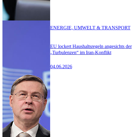
ENERGIE, UMWELT & TRANSPORT
EU lockert Haushaltsregeln angesichts der
„Turbulenzen“ im Iran-Konflikt
04.06.2026