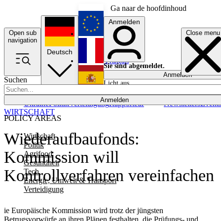
Ga naar de hoofdinhoud
Anmelden
Open sub
Close menu
English
navigation
Deutsch
Français
Sie sind abgemeldet.
Anmelden
Suchen
Licht aus
Español
Anmelden
Ukraine
Politik
Verteidigung
Rapporteur
Newsletters
Event
WIRTSCHAFT
POLICY AREAS
Wiederaufbaufonds:
Wirtschaft
Politik
Kommission will
Agrifood
Gesundheit
Kontrollverfahren vereinfachen
Tech
Energie, Umwelt & Transport
Verteidigung
ie Europäische Kommission wird trotz der jüngsten
Betrugsvorwürfe an ihren Plänen festhalten, die Prüfungs- und