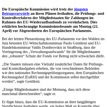
Die Europäische Kommission wird trotz der
jüngsten
Betrugsvorwürfe
an ihren Plänen festhalten, die Prüfungs- und
Kontrollverfahren der Mitgliedstaaten für Zahlungen im
Rahmen des EU-Wiederaufbaufonds zu vereinfachen. Dies
erklärten hochrangige Kommissionsbeamte am Montag (22.
April) vor Abgeordneten des Europäischen Parlaments.
Bei der letzten Plenarsitzung des EU-Parlaments vor den Wahlen im
Juni betonten EU-Wirtschaftskommissar Paolo Gentiloni und EU-
Handelskommissar Valdis Dombrovskis in Straßburg, dass die
Verringerung des „Verwaltungsaufwands“ für die Mitgliedstaaten
den „robusten“ Schutz der Fonds vor Betrug nicht schwächen dürfe.
„Die Staaten müssen eine Vielzahl zusätzlicher Daten für Prüfungs-
und Kontrollaufgaben erheben, die von verschiedenen Behörden
wie den nationalen Rechnungsprüfungsorganen, dem Europäischen
Rechnungshof [EuRH] und der Kommission selbst durchgeführt
werden“, sagte Gentiloni.
„Einige Mitgliedsstaaten sind der Meinung, dass sich diese
manchmal überschneiden“, sagte er.
Er fügte hinzu, dass die EU-Kommission an ihrer langjährigen
Verpflichtung festhalten werde, ein hohes Maß an Kontrolle über