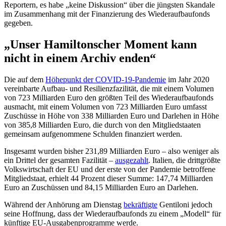
Reportern, es habe „keine Diskussion“ über die jüngsten Skandale
im Zusammenhang mit der Finanzierung des Wiederaufbaufonds
gegeben.
„Unser Hamiltonscher Moment kann
nicht in einem Archiv enden“
Die auf dem
Höhepunkt der COVID-19-Pandemie
im Jahr 2020
vereinbarte Aufbau- und Resilienzfazilität, die mit einem Volumen
von 723 Milliarden Euro den größten Teil des Wiederaufbaufonds
ausmacht, mit einem Volumen von 723 Milliarden Euro umfasst
Zuschüsse in Höhe von 338 Milliarden Euro und Darlehen in Höhe
von 385,8 Milliarden Euro, die durch von den Mitgliedstaaten
gemeinsam aufgenommene Schulden finanziert werden.
Insgesamt wurden bisher 231,89 Milliarden Euro – also weniger als
ein Drittel der gesamten Fazilität –
ausgezahlt
. Italien, die drittgrößte
Volkswirtschaft der EU und der erste von der Pandemie betroffene
Mitgliedstaat, erhielt 44 Prozent dieser Summe: 147,74 Milliarden
Euro an Zuschüssen und 84,15 Milliarden Euro an Darlehen.
Während der Anhörung am Dienstag
bekräftigte
Gentiloni jedoch
seine Hoffnung, dass der Wiederaufbaufonds zu einem „Modell“ für
künftige EU-Ausgabenprogramme werde.