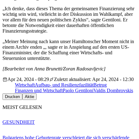
„Ich denke, dass dieses Thema der gemeinsamen Finanzierung sehr
wichtig sein wird, vielleicht in der Diskussion im Wahlkampf, aber
vor allem für den neuen politischen Zyklus“, sagte Gentiloni. Er
betonte die Notwendigkeit einer dauerhaften öffentlichen
Finanzierungsstrategie.
„Meiner Meinung nach kann unser Hamiltonscher Moment nicht in
einem Archiv enden „, sagte er in Anspielung auf den ersten US-
Finanzminister, der die Schaffung einer Wirtschafts- und
Steuerunion unterstützte.
[Bearbeitet von Anna Brunetti/Zoran Radosavljevic]
Apr 24, 2024 - 08:29
Zuletzt aktualisiert: Apr 24, 2024 - 12:30
Wirtschaft
Aufbau- und Resilienzfazilität
Betrug
Finanzen und Wirtschaft
Paolo Gentiloni
Valdis Dombrovskis
Drucken
Aktie
MEIST GELESEN
GESUNDHEIT
Bulgariens hohe Geburtenrate verschleiert die sich verschärfende