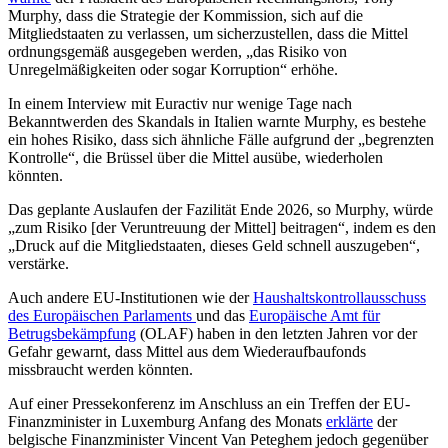
Murphy, dass die Strategie der Kommission, sich auf die
Mitgliedstaaten zu verlassen, um sicherzustellen, dass die Mittel
ordnungsgemäß ausgegeben werden, „das Risiko von
Unregelmäßigkeiten oder sogar Korruption“ erhöhe.
In einem Interview mit Euractiv nur wenige Tage nach
Bekanntwerden des Skandals in Italien warnte Murphy, es bestehe
ein hohes Risiko, dass sich ähnliche Fälle aufgrund der „begrenzten
Kontrolle“, die Brüssel über die Mittel ausübe, wiederholen
könnten.
Das geplante Auslaufen der Fazilität Ende 2026, so Murphy, würde
„zum Risiko [der Veruntreuung der Mittel] beitragen“, indem es den
„Druck auf die Mitgliedstaaten, dieses Geld schnell auszugeben“,
verstärke.
Auch andere EU-Institutionen wie der
Haushaltskontrollausschuss
des Europäischen Parlaments
und das
Europäische Amt für
Betrugsbekämpfung
(OLAF) haben in den letzten Jahren vor der
Gefahr gewarnt, dass Mittel aus dem Wiederaufbaufonds
missbraucht werden könnten.
Auf einer Pressekonferenz im Anschluss an ein Treffen der EU-
Finanzminister in Luxemburg Anfang des Monats
erklärte
der
belgische Finanzminister Vincent Van Peteghem jedoch gegenüber