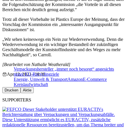
die Folgenabschätzung der Kommission „die Vorteile in all diesen
Bereichen nicht deutlich genug aufzeigt.“
Trotz all dieser Vorbehalte ist Plastics Europe der Meinung, dass der
Vorschlag der Kommission ein „interessanter Ausgangspunkt für
Diskussionen“ ist.
„Wir sehen keineswegs ein Nein zur Wiederverwendung. Denn die
Wiederverwendung ist ein wichtiger Bestandteil der zukünftigen
Geschäftsmodelle der Kunststoffindustrie und des Weges zu mehr
Nachhaltigkeit“, so Carroll.
[Bearbeitet von Nathalie Weatherald]
Verpackungshersteller „immer noch besorgt“ angesichts
Apr 12, 2023 - 18:38
neuer EU-Recyclingziele
Energie, Umwelt & Transport
Amazon
E-Commerce
Kreislaufwirtschaft
Drucken
Aktie
SUPPORTERS
Dieser Stakeholder unterstützt EURACTIVs
Berichterstattung über Verpackungen und Verpackungsabfälle.
Diese Unterstützung ermöglicht es EURACTIV, zusätzliche
redaktionelle Ressourcen bereitzustellen, um das Thema breiter und