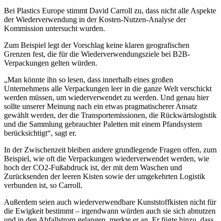
Bei Plastics Europe stimmt David Carroll zu, dass nicht alle Aspekte
der Wiederverwendung in der Kosten-Nutzen-Analyse der
Kommission untersucht wurden.
Zum Beispiel legt der Vorschlag keine klaren geografischen
Grenzen fest, die für die Wiederverwendungsziele bei B2B-
Verpackungen gelten würden.
„Man könnte ihn so lesen, dass innerhalb eines großen
Unternehmens alle Verpackungen leer in die ganze Welt verschickt
werden müssen, um wiederverwendet zu werden. Und genau hier
sollte unserer Meinung nach ein etwas pragmatischerer Ansatz
gewählt werden, der die Transportemissionen, die Rückwärtslogistik
und die Sammlung gebrauchter Paletten mit einem Pfandsystem
berücksichtigt“, sagt er.
In der Zwischenzeit bleiben andere grundlegende Fragen offen, zum
Beispiel, wie oft die Verpackungen wiederverwendet werden, wie
hoch der CO2-Fußabdruck ist, der mit dem Waschen und
Zurücksenden der leeren Kisten sowie der umgekehrten Logistik
verbunden ist, so Carroll.
Außerdem seien auch wiederverwendbare Kunststoffkisten nicht für
die Ewigkeit bestimmt – irgendwann würden auch sie sich abnutzen
und in den Abfallstrom gelangen, merkte er an. Er fügte hinzu, dass