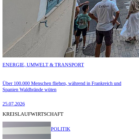
ENERGIE, UMWELT & TRANSPORT
Über 100.000 Menschen fliehen, während in Frankreich und
Spanien Waldbrände wüten
25.07.2026
KREISLAUFWIRTSCHAFT
POLITIK