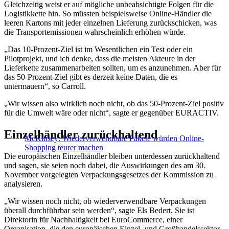
Gleichzeitig weist er auf mögliche unbeabsichtigte Folgen für die
Logistikkette hin. So müssten beispielsweise Online-Händler die
leeren Kartons mit jeder einzelnen Lieferung zurückschicken, was
die Transportemissionen wahrscheinlich erhöhen würde.
„Das 10-Prozent-Ziel ist im Wesentlichen ein Test oder ein
Pilotprojekt, und ich denke, dass die meisten Akteure in der
Lieferkette zusammenarbeiten sollten, um es anzunehmen. Aber für
das 50-Prozent-Ziel gibt es derzeit keine Daten, die es
untermauern“, so Carroll.
„Wir wissen also wirklich noch nicht, ob das 50-Prozent-Ziel positiv
für die Umwelt wäre oder nicht“, sagte er gegenüber EURACTIV.
Einzelhändler zurückhaltend
McKinsey: Wiederverwendbare Pakete würden Online-
Shopping teurer machen
Die europäischen Einzelhändler bleiben unterdessen zurückhaltend
und sagen, sie seien noch dabei, die Auswirkungen des am 30.
November vorgelegten Verpackungsgesetzes der Kommission zu
analysieren.
„Wir wissen noch nicht, ob wiederverwendbare Verpackungen
überall durchführbar sein werden“, sagte Els Bedert. Sie ist
Direktorin für Nachhaltigkeit bei EuroCommerce, einer
Organisation, die den europäischen Einzel- und Großhandelssektor