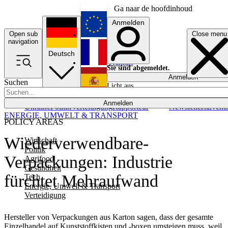
Ga naar de hoofdinhoud
Anmelden
Open sub
Close menu
English
navigation
Deutsch
Français
Sie sind abgemeldet.
Anmelden
Suchen
Licht aus
Español
Anmelden
Ukraine
Politik
Verteidigung
Rapporteur
Newsletters
Event
ENERGIE, UMWELT & TRANSPORT
POLICY AREAS
Wiederverwendbare-
Wirtschaft
Politik
Verpackungen: Industrie
Agrifood
Gesundheit
fürchtet Mehraufwand
Tech
Energie, Umwelt & Transport
Verteidigung
Hersteller von Verpackungen aus Karton sagen, dass der gesamte
Einzelhandel auf Kunststoffkisten und -boxen umsteigen muss, weil