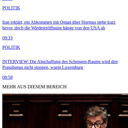
POLITIK
Iran erklärt, ein Abkommen mit Oman über Hormus stehe kurz
bevor, doch die Wiedereröffnung hänge von den USA ab
09:33
POLITIK
INTERVIEW: Die Abschaffung des Schengen-Raums wird den
Populismus nicht stoppen, warnt Luxemburg
08:58
MEHR AUS DIESEM BEREICH