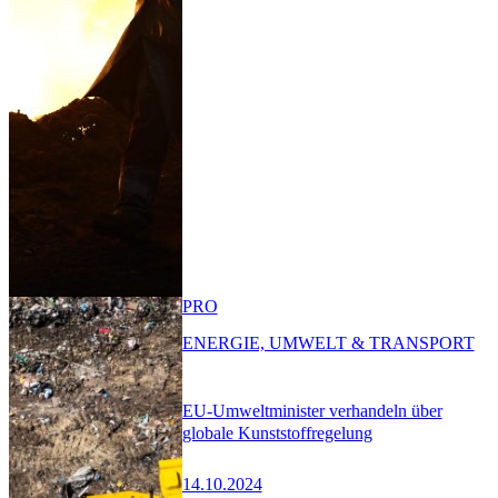
PRO
ENERGIE, UMWELT & TRANSPORT
EU-Umweltminister verhandeln über
globale Kunststoffregelung
14.10.2024