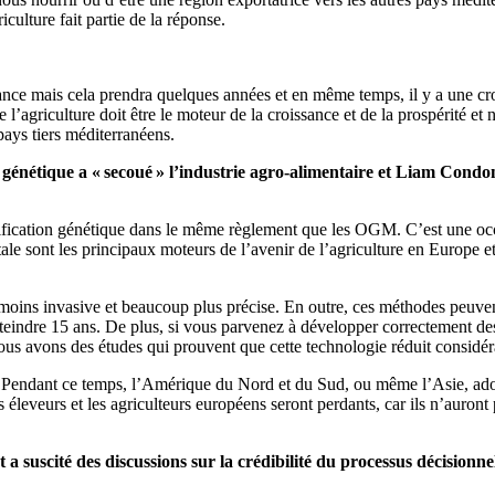
iculture fait partie de la réponse.
isance mais cela prendra quelques années et en même temps, il y a une cro
’agriculture doit être le moteur de la croissance et de la prospérité et 
pays tiers méditerranéens.
 génétique a « secoué » l’industrie agro-alimentaire et Liam Condon
dification génétique dans le même règlement que les OGM. C’est une oc
tale sont les principaux moteurs de l’avenir de l’agriculture en Europe 
 moins invasive et beaucoup plus précise. En outre, ces méthodes peuv
atteindre 15 ans. De plus, si vous parvenez à développer correctement des 
ous avons des études qui prouvent que cette technologie réduit considéra
e. Pendant ce temps, l’Amérique du Nord et du Sud, ou même l’Asie, adop
eveurs et les agriculteurs européens seront perdants, car ils n’auront p
 a suscité des discussions sur la crédibilité du processus décisionne