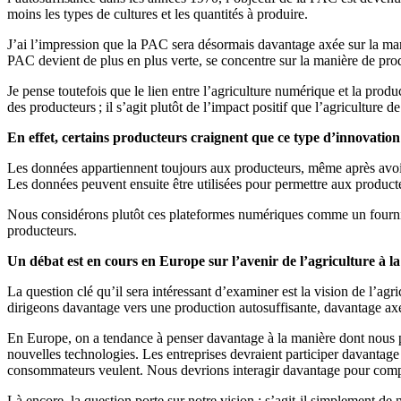
moins les types de cultures et les quantités à produire.
J’ai l’impression que la PAC sera désormais davantage axée sur la maniè
PAC devient de plus en plus verte, se concentre sur la manière de produ
Je pense toutefois que le lien entre l’agriculture numérique et la prod
des producteurs ; il s’agit plutôt de l’impact positif que l’agriculture 
En effet, certains producteurs craignent que ce type d’innovatio
Les données appartiennent toujours aux producteurs, même après avoir c
Les données peuvent ensuite être utilisées pour permettre aux product
Nous considérons plutôt ces plateformes numériques comme un fournisse
producteurs.
Un débat est en cours en Europe sur l’avenir de l’agriculture à
La question clé qu’il sera intéressant d’examiner est la vision de l’a
dirigeons davantage vers une production autosuffisante, davantage axée
En Europe, on a tendance à penser davantage à la manière dont nous pro
nouvelles technologies. Les entreprises devraient participer davantage 
consommateurs veulent. Nous devrions interagir davantage pour compr
Là encore, la question porte sur notre vision : s’agit-il simplement de