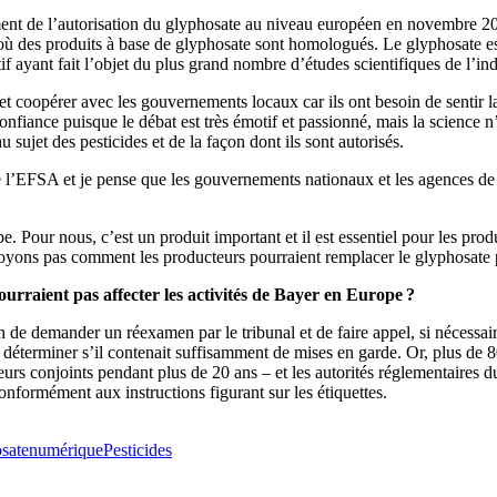
lement de l’autorisation du glyphosate au niveau européen en novembre 2
 des produits à base de glyphosate sont homologués. Le glyphosate est un
f ayant fait l’objet du plus grand nombre d’études scientifiques de l’ind
 et coopérer avec les gouvernements locaux car ils ont besoin de sentir 
onfiance puisque le débat est très émotif et passionné, mais la science 
sujet des pesticides et de la façon dont ils sont autorisés.
e l’EFSA et je pense que les gouvernements nationaux et les agences de 
r nous, c’est un produit important et il est essentiel pour les product
ons pas comment les producteurs pourraient remplacer le glyphosate par
raient pas affecter les activités de Bayer en Europe ?
de demander un réexamen par le tribunal et de faire appel, si nécessair
r déterminer s’il contenait suffisamment de mises en garde. Or, plus de 
 leurs conjoints pendant plus de 20 ans – et les autorités réglementaires
 conformément aux instructions figurant sur les étiquettes.
sate
numérique
Pesticides