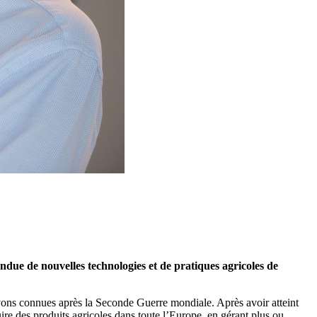
due de nouvelles technologies et de pratiques agricoles de
 avons connues après la Seconde Guerre mondiale. Après avoir atteint
re des produits agricoles dans toute l’Europe, en gérant plus ou