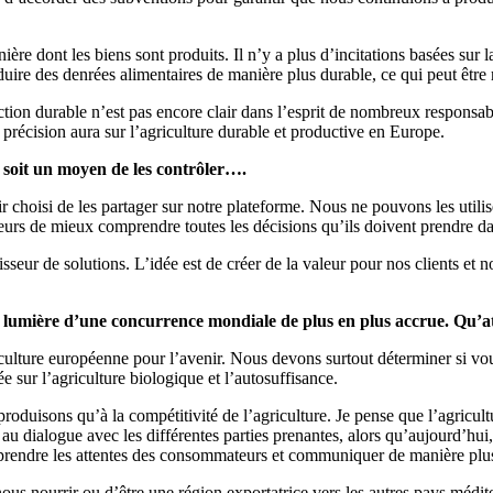
re dont les biens sont produits. Il n’y a plus d’incitations basées sur l
ire des denrées alimentaires de manière plus durable, ce qui peut être r
uction durable n’est pas encore clair dans l’esprit de nombreux responsa
de précision aura sur l’agriculture durable et productive en Europe.
n soit un moyen de les contrôler….
hoisi de les partager sur notre plateforme. Nous ne pouvons les utilise
eurs de mieux comprendre toutes les décisions qu’ils doivent prendre d
ur de solutions. L’idée est de créer de la valeur pour nos clients et n
 la lumière d’une concurrence mondiale de plus en plus accrue. Qu
griculture européenne pour l’avenir. Nous devons surtout déterminer si v
 sur l’agriculture biologique et l’autosuffisance.
duisons qu’à la compétitivité de l’agriculture. Je pense que l’agricultu
au dialogue avec les différentes parties prenantes, alors qu’aujourd’hui,
endre les attentes des consommateurs et communiquer de manière plus 
 nous nourrir ou d’être une région exportatrice vers les autres pays médit