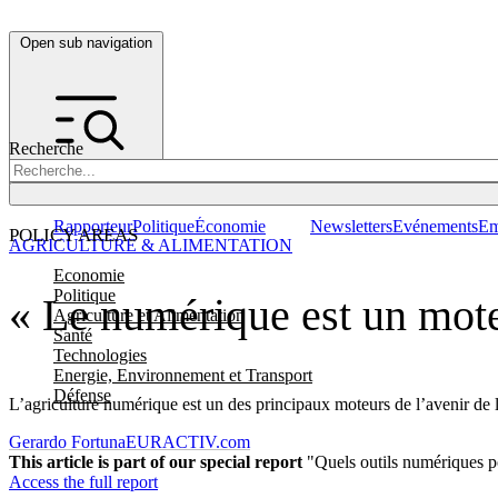
Open sub navigation
Recherche
Rapporteur
Politique
Économie
Newsletters
Evénements
Em
POLICY AREAS
AGRICULTURE & ALIMENTATION
Economie
Politique
« Le numérique est un mote
Agriculture et Alimentation
Santé
Technologies
Energie, Environnement et Transport
Défense
L’agriculture numérique est un des principaux moteurs de l’avenir de 
Gerardo Fortuna
EURACTIV.com
This article is part of our special report
"Quels outils numériques 
Access the full report