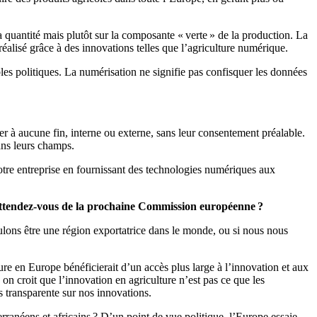
a quantité mais plutôt sur la composante « verte » de la production. La
éalisé grâce à des innovations telles que l’agriculture numérique.
bles politiques. La numérisation ne signifie pas confisquer les données
r à aucune fin, interne ou externe, sans leur consentement préalable.
ans leurs champs.
otre entreprise en fournissant des technologies numériques aux
’attendez-vous de la prochaine Commission européenne ?
oulons être une région exportatrice dans le monde, ou si nous nous
re en Europe bénéficierait d’un accès plus large à l’innovation et aux
 on croit que l’innovation en agriculture n’est pas ce que les
transparente sur nos innovations.
erranéens et africains ? D’un point de vue politique, l’Europe essaie