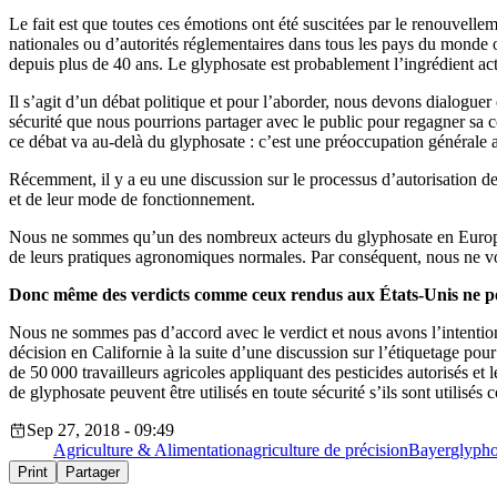
Le fait est que toutes ces émotions ont été suscitées par le renouvel
nationales ou d’autorités réglementaires dans tous les pays du monde où
depuis plus de 40 ans. Le glyphosate est probablement l’ingrédient acti
Il s’agit d’un débat politique et pour l’aborder, nous devons dialoguer
sécurité que nous pourrions partager avec le public pour regagner sa c
ce débat va au-delà du glyphosate : c’est une préoccupation générale au 
Récemment, il y a eu une discussion sur le processus d’autorisation d
et de leur mode de fonctionnement.
Nous ne sommes qu’un des nombreux acteurs du glyphosate en Europe. Pou
de leurs pratiques agronomiques normales. Par conséquent, nous ne voy
Donc même des verdicts comme ceux rendus aux États-Unis ne pour
Nous ne sommes pas d’accord avec le verdict et nous avons l’intention 
décision en Californie à la suite d’une discussion sur l’étiquetage pou
de 50 000 travailleurs agricoles appliquant des pesticides autorisés et
de glyphosate peuvent être utilisés en toute sécurité s’ils sont utilisés
Sep 27, 2018 - 09:49
Agriculture & Alimentation
agriculture de précision
Bayer
glypho
Print
Partager