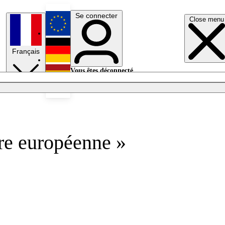
Se connecter
Close menu
English
Français
Deutsch
Vous êtes déconnecté.
Se connecter
Español
Lumières éteintes
ure européenne »