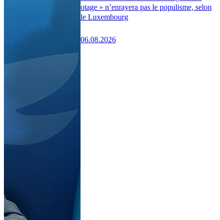
otage » n’enrayera pas le populisme, selon
le Luxembourg
06.08.2026