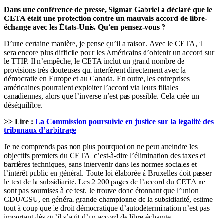
Dans une conférence de presse, Sigmar Gabriel a déclaré que le
CETA était une protection contre un mauvais accord de libre-
échange avec les États-Unis. Qu’en pensez-vous ?
D’une certaine manière, je pense qu’il a raison. Avec le CETA, il
sera encore plus difficile pour les Américains d’obtenir un accord sur
le TTIP. Il n’empêche, le CETA inclut un grand nombre de
provisions très douteuses qui interfèrent directement avec la
démocratie en Europe et au Canada. En outre, les entreprises
américaines pourraient exploiter l’accord via leurs filiales
canadiennes, alors que l’inverse n’est pas possible. Cela crée un
déséquilibre.
>> Lire :
La Commission poursuivie en justice sur la légalité des
tribunaux d’arbitrage
Je ne comprends pas non plus pourquoi on ne peut atteindre les
objectifs premiers du CETA, c’est-à-dire l’élimination des taxes et
barrières techniques, sans intervenir dans les normes sociales et
l’intérêt public en général. Toute loi élaborée à Bruxelles doit passer
le test de la subsidiarité. Les 2 200 pages de l’accord du CETA ne
sont pas soumises à ce test. Je trouve donc étonnant que l’union
CDU/CSU, en général grande championne de la subsidiarité, estime
tout à coup que le droit démocratique d’autodétermination n’est pas
important dès qu’il s’agit d’un accord de libre-échange.