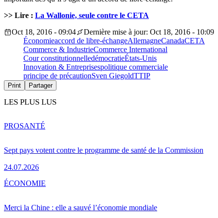
>> Lire :
La Wallonie, seule contre le CETA
Oct 18, 2016 - 09:04
Dernière mise à jour: Oct 18, 2016 - 10:09
Économie
accord de libre-échange
Allemagne
Canada
CETA
Commerce & Industrie
Commerce International
Cour constitutionnelle
démocratie
États-Unis
Innovation & Entreprises
politique commerciale
principe de précaution
Sven Giegold
TTIP
Print
Partager
LES PLUS LUS
PRO
SANTÉ
Sept pays votent contre le programme de santé de la Commission
24.07.2026
ÉCONOMIE
Merci la Chine : elle a sauvé l’économie mondiale