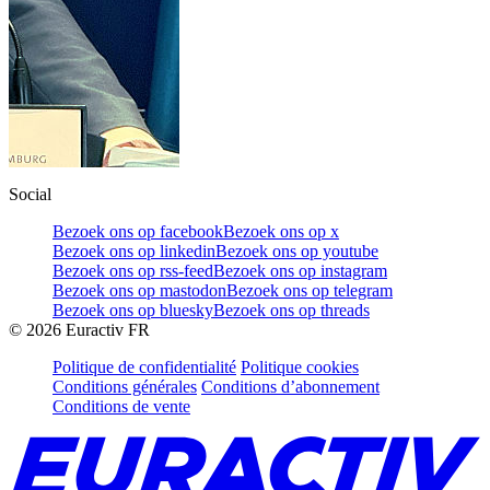
Social
Bezoek ons op facebook
Bezoek ons op x
Bezoek ons op linkedin
Bezoek ons op youtube
Bezoek ons op rss-feed
Bezoek ons op instagram
Bezoek ons op mastodon
Bezoek ons op telegram
Bezoek ons op bluesky
Bezoek ons op threads
©
2026
Euractiv FR
Politique de confidentialité
Politique cookies
Conditions générales
Conditions d’abonnement
Conditions de vente