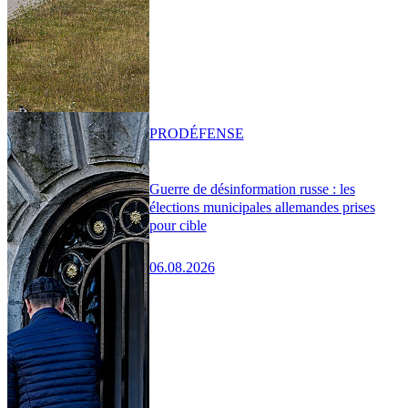
PRO
DÉFENSE
Guerre de désinformation russe : les
élections municipales allemandes prises
pour cible
06.08.2026