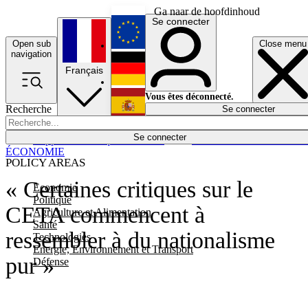
Ga naar de hoofdinhoud
Se connecter
Open sub
Close menu
English
navigation
Français
Deutsch
Vous êtes déconnecté.
Recherche
Se connecter
Español
Lumières éteintes
Se connecter
Rapporteur
Politique
Économie
Newsletters
Evénements
Em
ÉCONOMIE
POLICY AREAS
« Certaines critiques sur le
Economie
Politique
CETA commencent à
Agriculture et Alimentation
Santé
ressembler à du nationalisme
Technologies
Energie, Environnement et Transport
pur »
Défense