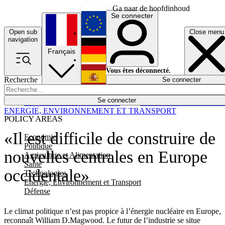
Ga naar de hoofdinhoud
Se connecter
Open sub
Close menu
English
navigation
Français
Deutsch
Vous êtes déconnecté.
Recherche
Se connecter
Español
Lumières éteintes
Se connecter
Rapporteur
Politique
Économie
Newsletters
Evénements
Em
ENERGIE, ENVIRONNEMENT ET TRANSPORT
POLICY AREAS
«Il est difficile de construire de
Economie
Politique
nouvelles centrales en Europe
Agriculture et Alimentation
Santé
occidentale»
Technologies
Energie, Environnement et Transport
Défense
Le climat politique n’est pas propice à l’énergie nucléaire en Europe,
reconnaît William D.Magwood. Le futur de l’industrie se situe