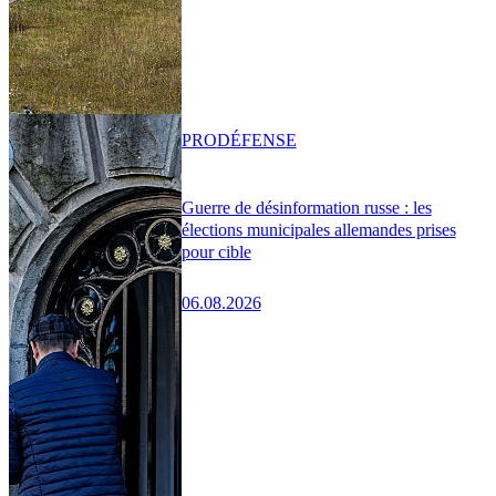
PRO
DÉFENSE
Guerre de désinformation russe : les
élections municipales allemandes prises
pour cible
06.08.2026