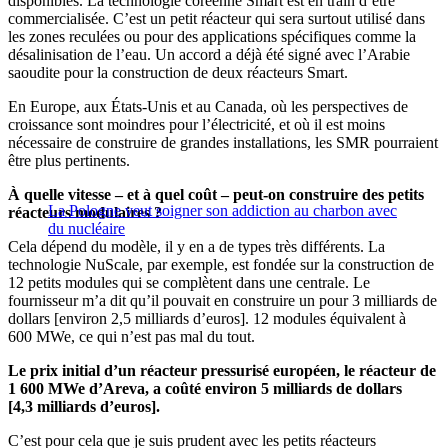
disponibles. La technologie coréenne Smart est en train d’être
commercialisée. C’est un petit réacteur qui sera surtout utilisé dans
les zones reculées ou pour des applications spécifiques comme la
désalinisation de l’eau. Un accord a déjà été signé avec l’Arabie
saoudite pour la construction de deux réacteurs Smart.
En Europe, aux États-Unis et au Canada, où les perspectives de
croissance sont moindres pour l’électricité, et où il est moins
nécessaire de construire de grandes installations, les SMR pourraient
être plus pertinents.
À quelle vitesse – et à quel coût – peut-on construire des petits
La Pologne veut soigner son addiction au charbon avec
réacteurs modulaires ?
du nucléaire
Cela dépend du modèle, il y en a de types très différents. La
technologie NuScale, par exemple, est fondée sur la construction de
12 petits modules qui se complètent dans une centrale. Le
fournisseur m’a dit qu’il pouvait en construire un pour 3 milliards de
dollars [environ 2,5 milliards d’euros]. 12 modules équivalent à
600 MWe, ce qui n’est pas mal du tout.
Le prix initial d’un réacteur pressurisé européen, le réacteur de
1 600 MWe d’Areva, a coûté environ 5 milliards de dollars
[4,3 milliards d’euros].
C’est pour cela que je suis prudent avec les petits réacteurs