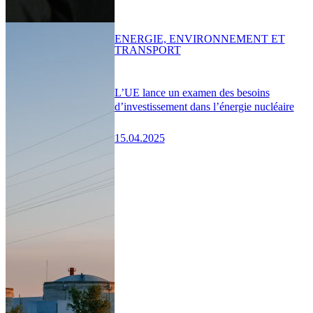
ENERGIE, ENVIRONNEMENT ET
TRANSPORT
L’UE lance un examen des besoins
d’investissement dans l’énergie nucléaire
15.04.2025