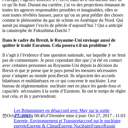
ce qu’ils font. Durant ma carrière, j’ai vu des projections émanant de
toutes les agences responsables possibles et imaginables, elles se
sont toutes révélées fausses, parce qu’on ne peut prédire des choses
comme le phénomène du gaz de schiste en Amérique du Nord. Qui
aurait pu imaginer l’excès de pétrole d’aujourd’hui ? Qui a anticipé
la catastrophe de Fukushima-Daichi ?
Dans le cadre du Brexit, le Royaume-Uni envisage aussi de
quitter le traité Euratom. Cela posera-t-il un problème ?
Il s’agit à l’évidence d’une question nationale, sur laquelle je ne ferai
pas de commentaire. Je peux cependant dire que j’ai été en contact
avec certaines personnes au Royaume-Uni depuis la décision du
Brexit et que je pense que le pays prend les mesures nécessaires
pour s’adapter au monde post-Brexit. Ils négocient des accords
bilatéraux et multilatéraux en ce qui concerne le nucléaire. Leur
bureau de réglementation nucléaire met en place les garde-fous et
capacités nécessaires à la sortie d’Euratom. Ils ont le temps de régler
tout cela, et ils y parviendront.
Les Britanniques en désaccord avec May sur la sortie
Oct 27, 2017 - 08:40
d’Euratom
Dernière mise à jour: Oct 27, 2017 - 11:03
Energie, Environnement et Transport
accord sur le nucléaire
energie
Energie & Climat
Énergie Nucléaire
France
Russie