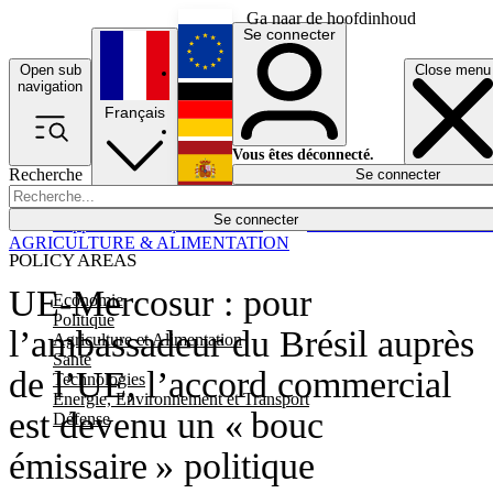
Ga naar de hoofdinhoud
Se connecter
Open sub
Close menu
English
navigation
Français
Deutsch
Vous êtes déconnecté.
Recherche
Se connecter
Español
Lumières éteintes
Se connecter
Rapporteur
Politique
Économie
Newsletters
Evénements
Em
AGRICULTURE & ALIMENTATION
POLICY AREAS
UE-Mercosur : pour
Economie
Politique
l’ambassadeur du Brésil auprès
Agriculture et Alimentation
Santé
de l’UE, l’accord commercial
Technologies
Energie, Environnement et Transport
est devenu un « bouc
Défense
émissaire » politique