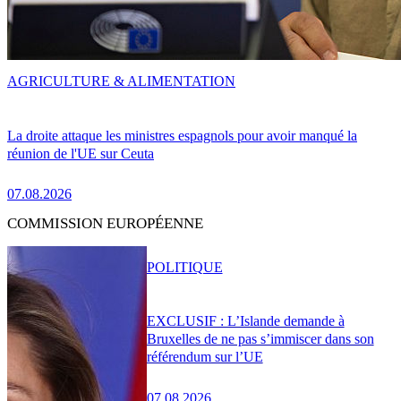
AGRICULTURE & ALIMENTATION
La droite attaque les ministres espagnols pour avoir manqué la
réunion de l'UE sur Ceuta
07.08.2026
COMMISSION EUROPÉENNE
POLITIQUE
EXCLUSIF : L’Islande demande à
Bruxelles de ne pas s’immiscer dans son
référendum sur l’UE
07.08.2026