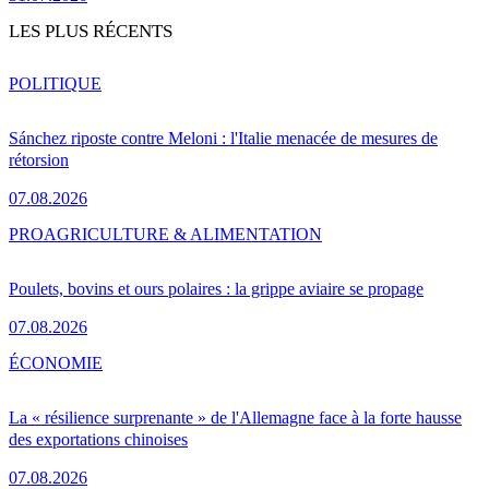
LES PLUS RÉCENTS
POLITIQUE
Sánchez riposte contre Meloni : l'Italie menacée de mesures de
rétorsion
07.08.2026
PRO
AGRICULTURE & ALIMENTATION
Poulets, bovins et ours polaires : la grippe aviaire se propage
07.08.2026
ÉCONOMIE
La « résilience surprenante » de l'Allemagne face à la forte hausse
des exportations chinoises
07.08.2026