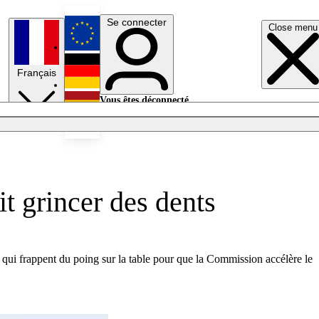
Se connecter
Close menu
English
Français
Deutsch
Vous êtes déconnecté.
Se connecter
Español
Lumières éteintes
it grincer des dents
, qui frappent du poing sur la table pour que la Commission accélère le