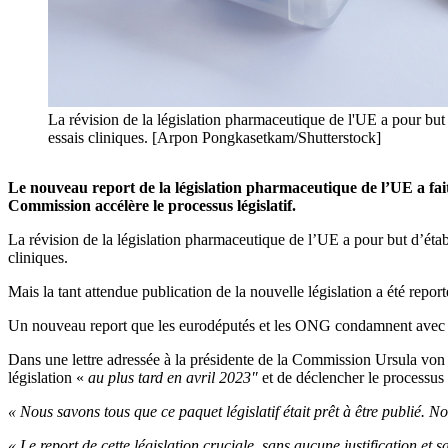
La révision de la législation pharmaceutique de l'UE a pour but d
essais cliniques. [Arpon Pongkasetkam/Shutterstock]
Le nouveau report de la législation pharmaceutique de l’UE a fait
Commission accélère le processus législatif.
La révision de la législation pharmaceutique de l’UE a pour but d’établ
cliniques.
Mais la tant attendue publication de la nouvelle législation a été rep
Un nouveau report que les eurodéputés et les ONG condamnent avec 
Dans une lettre adressée à la présidente de la Commission Ursula von 
législation «
au plus tard en avril 2023″
et de déclencher le processus l
« Nous savons tous que ce paquet législatif était prêt à être publié
« Le report de cette législation cruciale, sans aucune justification et