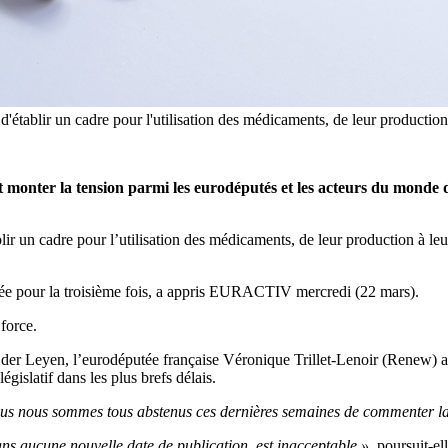
'établir un cadre pour l'utilisation des médicaments, de leur production 
 monter la tension parmi les eurodéputés et les acteurs du monde d
ir un cadre pour l’utilisation des médicaments, de leur production à leur
ortée pour la troisième fois, a appris EURACTIV mercredi (22 mars).
force.
der Leyen, l’eurodéputée française Véronique Trillet-Lenoir (Renew) a 
égislatif dans les plus brefs délais.
. Nous nous sommes tous abstenus ces dernières semaines de commenter l
 sans aucune nouvelle date de publication, est inacceptable »
, poursuit-ell