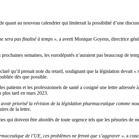
 quant au nouveau calendrier qui limiterait la possibilité d’une discus
ne sera pas finalisé à temps »
, a averti Monique Goyens, directrice gé
s prochaines semaines, les eurodéputés n’auraient pas beaucoup de tem
é qu’il prenait note du retard, soulignant que la législation devait
« 
 publiée dès que possible.
 les patients et les professionnels de santé a cosigné une lettre adressée
u plus tard en mars 2023.
oir priorisé la révision de la législation pharmaceutique comme nou
res de la lettre.
es qui doivent être abordés de toute urgence tels que les pénuries de médi
armaceutique de l’UE, ces problèmes ne feront que s’aggraver »
, a con