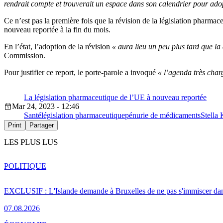
rendrait compte et trouverait un espace dans son calendrier pour adop
Ce n’est pas la première fois que la révision de la législation pharmac
nouveau reportée à la fin du mois.
En l’état, l’adoption de la révision
« aura lieu un peu plus tard que l
Commission.
Pour justifier ce report, le porte-parole a invoqué
« l’agenda très char
La législation pharmaceutique de l’UE à nouveau reportée
Mar 24, 2023 - 12:46
Santé
législation pharmaceutique
pénurie de médicaments
Stella 
Print
Partager
LES PLUS LUS
POLITIQUE
EXCLUSIF : L'Islande demande à Bruxelles de ne pas s'immiscer dan
07.08.2026