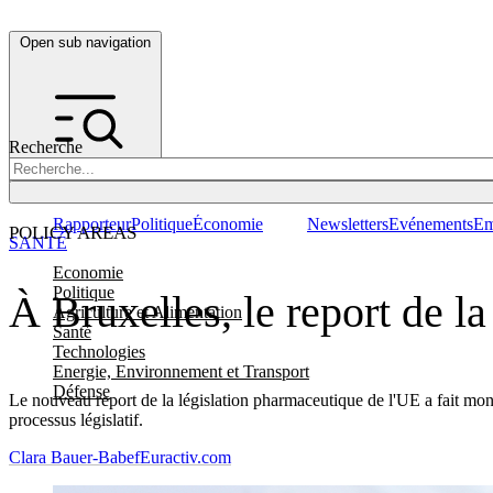
Open sub navigation
Recherche
Rapporteur
Politique
Économie
Newsletters
Evénements
Em
POLICY AREAS
SANTÉ
Economie
Politique
À Bruxelles, le report de la
Agriculture et Alimentation
Santé
Technologies
Energie, Environnement et Transport
Défense
Le nouveau report de la législation pharmaceutique de l'UE a fait mont
processus législatif.
Clara Bauer-Babef
Euractiv.com