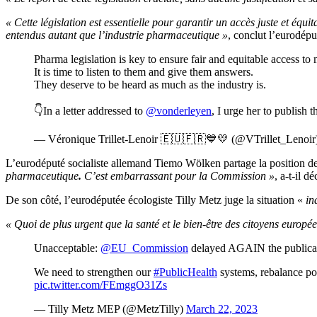
« Cette législation est essentielle pour garantir un accès juste et équi
entendus autant que l’industrie pharmaceutique »
, conclut l’eurodépu
Pharma legislation is key to ensure fair and equitable access to
It is time to listen to them and give them answers.
They deserve to be heard as much as the industry is.
👇In a letter addressed to
@vonderleyen
, I urge her to publish t
— Véronique Trillet-Lenoir 🇪🇺🇫🇷💙💛 (@VTrillet_Lenoir
L’eurodéputé socialiste allemand Tiemo Wölken partage la position d
pharmaceutique
.
C’est embarrassant pour la Commission »
, a-t-il d
De son côté, l’eurodéputée écologiste Tilly Metz juge la situation «
in
« Quoi de plus urgent que la santé et le bien-être des citoyens europé
Unacceptable:
@EU_Commission
delayed AGAIN the publicat
We need to strengthen our
#PublicHealth
systems, rebalance po
pic.twitter.com/FEmggO31Zs
— Tilly Metz MEP (@MetzTilly)
March 22, 2023