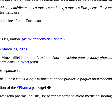
table aux médicaments à tous les patients, à tous les Européens. Il est t
tée française.
 medicines for all Europeans.
his legislation.
pic.twitter.com/NfiCvshfa5
)
March 23, 2023
e Mme Trillet-Lenoir. «
C’est une énorme victoire pour le lobby pharma
éclaré dans un
tweet
jeudi.
acceptable ».
ens ? Il est temps d’agir maintenant et de publier le paquet pharmaceut
ion of the
#Pharma
package! 🛑
wer with pharma industry, be better prepared to avoid medicine shortag