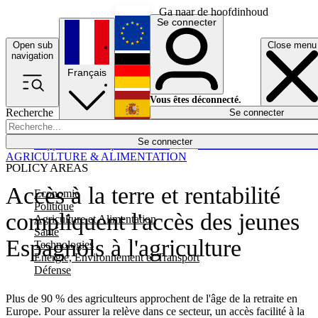
Ga naar de hoofdinhoud
Se connecter
Open sub
Close menu
English
navigation
Français
Deutsch
Vous êtes déconnecté.
Recherche
Se connecter
Español
Lumières éteintes
Se connecter
Rapporteur
Politique
Économie
Newsletters
Evénements
Em
AGRICULTURE & ALIMENTATION
POLICY AREAS
Accès à la terre et rentabilité
Economie
Politique
compliquent l'accès des jeunes
Agriculture et Alimentation
Santé
Espagnols à l'agriculture
Technologies
Energie, Environnement et Transport
Défense
Plus de 90 % des agriculteurs approchent de l'âge de la retraite en
Europe. Pour assurer la relève dans ce secteur, un accès facilité à la