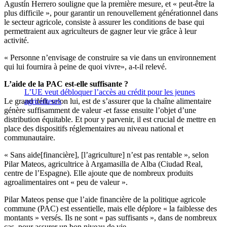
Agustín Herrero souligne que la première mesure, et « peut-être la
plus difficile », pour garantir un renouvellement générationnel dans
le secteur agricole, consiste à assurer les conditions de base qui
permettraient aux agriculteurs de gagner leur vie grâce à leur
activité.
« Personne n’envisage de construire sa vie dans un environnement
qui lui fournira à peine de quoi vivre», a-t-il relevé.
L’aide de la PAC est-elle suffisante ?
L’UE veut débloquer l’accès au crédit pour les jeunes
Le grand défi, selon lui, est de s’assurer que la chaîne alimentaire
agriculteurs
génère suffisamment de valeur -et fasse ensuite l’objet d’une
distribution équitable. Et pour y parvenir, il est crucial de mettre en
place des dispositifs réglementaires au niveau national et
communautaire.
« Sans aide[financière], [l’agriculture] n’est pas rentable », selon
Pilar Mateos, agricultrice à Argamasilla de Alba (Ciudad Real,
centre de l’Espagne). Elle ajoute que de nombreux produits
agroalimentaires ont « peu de valeur ».
Pilar Mateos pense que l’aide financière de la politique agricole
commune (PAC) est essentielle, mais elle déplore « la faiblesse des
montants » versés. Ils ne sont « pas suffisants », dans de nombreux
cas, pour assurer un bon niveau de vie.