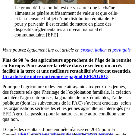
Le grand défi, selon lui, est de s'assurer que la chaîne
alimentaire génère suffisamment de valeur et que celle-
ci fasse ensuite l’objet d’une distribution équitable. Et
pour y parvenir, il est crucial de mettre en place des
dispositifs réglementaires au niveau national et
communautaire. [EFE]
Vous pouvez également lire cet article en
croate
,
italien
et
portugais
.
Plus de 90 % des agriculteurs approchent de l’âge de la retraite
en Europe. Pour assurer la relève dans ce secteur, un accès
facilité à la terre et une meilleure rentabilité s’avèrent essentiels.
Un article de notre partenaire espagnol EFEAGRO
.
Pour que l’agriculture redevienne attrayante aux yeux des jeunes,
des facteurs tels que l’héritage de l’exploitation familiale, la création
facilitée d’agro-entreprises, la garantie de prix équitables, l’aide
publique (dont les subventions de la PAC) s’avèrent cruciaux, selon
les organisations sectorielles et les jeunes agriculteurs interrogés par
EFE Agro. La passion pour la nature est une autre condition sine
qua non.
D’après les résultats d’une enquête réalisée en 2015 pour la
La PAC doit se pencher sur les jeunes et les femmes
Commission européenne (auprès de plus de 2 000 agriculteurs de