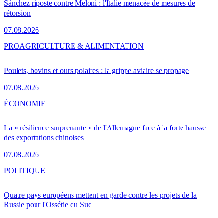
Sánchez riposte contre Meloni : l'Italie menacée de mesures de
rétorsion
07.08.2026
PRO
AGRICULTURE & ALIMENTATION
Poulets, bovins et ours polaires : la grippe aviaire se propage
07.08.2026
ÉCONOMIE
La « résilience surprenante » de l'Allemagne face à la forte hausse
des exportations chinoises
07.08.2026
POLITIQUE
Quatre pays européens mettent en garde contre les projets de la
Russie pour l'Ossétie du Sud