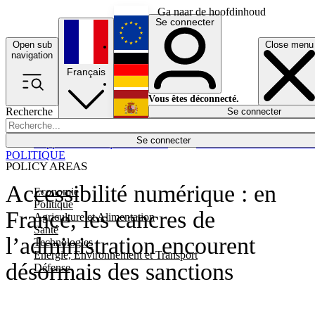
Ga naar de hoofdinhoud
Se connecter
Open sub
Close menu
English
navigation
Français
Deutsch
Vous êtes déconnecté.
Recherche
Se connecter
Español
Lumières éteintes
Se connecter
Rapporteur
Politique
Économie
Newsletters
Evénements
Em
POLITIQUE
POLICY AREAS
Accessibilité numérique : en
Economie
Politique
France, les cancres de
Agriculture et Alimentation
Santé
l’administration encourent
Technologies
Energie, Environnement et Transport
désormais des sanctions
Défense