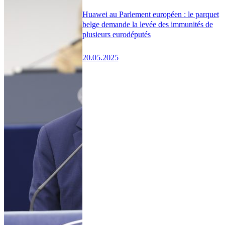
Huawei au Parlement européen : le parquet
belge demande la levée des immunités de
plusieurs eurodéputés
20.05.2025