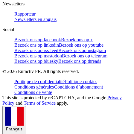
Newsletters
Rapporteur
Newsletters en anglais
Social
Bezoek ons op facebook
Bezoek ons op x
Bezoek ons op linkedin
Bezoek ons op youtube
Bezoek ons op rss-feed
Bezoek ons op instagram
Bezoek ons op mastodon
Bezoek ons op telegram
Bezoek ons op bluesky
Bezoek ons op threads
©
2026
Euractiv FR. All rights reserved.
Politique de confidentialité
Politique cookies
Conditions générales
Conditions d’abonnement
Conditions de vente
This site is protected by reCAPTCHA, and the Google
Privacy
Policy
and
Terms of Service
apply.
Français