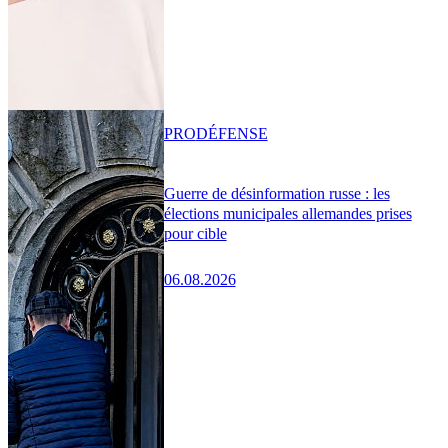
PRO
DÉFENSE
Guerre de désinformation russe : les
élections municipales allemandes prises
pour cible
06.08.2026