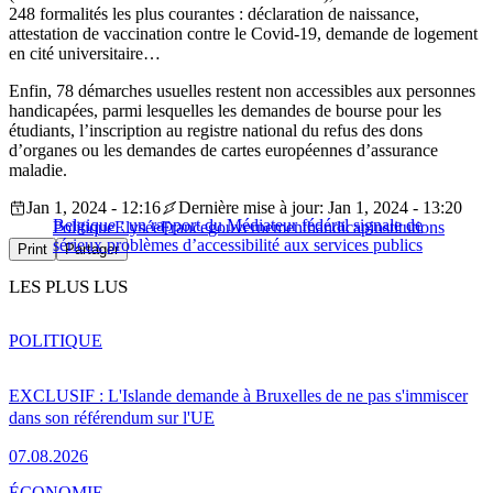
248 formalités les plus courantes : déclaration de naissance,
attestation de vaccination contre le Covid-19, demande de logement
en cité universitaire…
Enfin, 78 démarches usuelles restent non accessibles aux personnes
handicapées, parmi lesquelles les demandes de bourse pour les
étudiants, l’inscription au registre national du refus des dons
d’organes ou les demandes de cartes européennes d’assurance
maladie.
Jan 1, 2024 - 12:16
Dernière mise à jour: Jan 1, 2024 - 13:20
Belgique : un rapport du Médiateur fédéral signale de
Politique
Elysée
France
gouvernement
handicap
institutions
sérieux problèmes d’accessibilité aux services publics
Print
Partager
LES PLUS LUS
POLITIQUE
EXCLUSIF : L'Islande demande à Bruxelles de ne pas s'immiscer
dans son référendum sur l'UE
07.08.2026
ÉCONOMIE