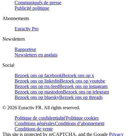
Communiqués de presse
Publicité politique
Abonnements
Euractiv Pro
Newsletters
Rapporteur
Newsletters en anglais
Social
Bezoek ons op facebook
Bezoek ons op x
Bezoek ons op linkedin
Bezoek ons op youtube
Bezoek ons op rss-feed
Bezoek ons op instagram
Bezoek ons op mastodon
Bezoek ons op telegram
Bezoek ons op bluesky
Bezoek ons op threads
©
2026
Euractiv FR. All rights reserved.
Politique de confidentialité
Politique cookies
Conditions générales
Conditions d’abonnement
Conditions de vente
This site is protected by reCAPTCHA, and the Google
Privacy