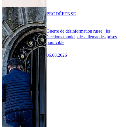
PRO
DÉFENSE
Guerre de désinformation russe : les
élections municipales allemandes prises
pour cible
06.08.2026