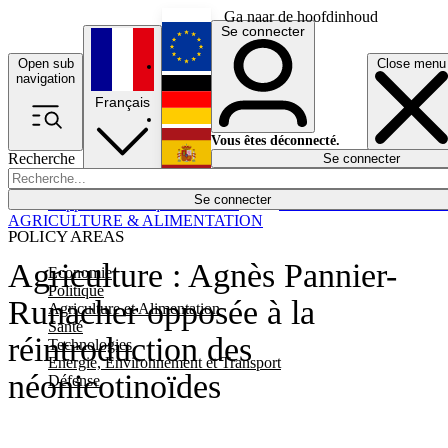
Ga naar de hoofdinhoud
Se connecter
Open sub
Close menu
English
navigation
Français
Deutsch
Vous êtes déconnecté.
Recherche
Se connecter
Español
Lumières éteintes
Se connecter
Rapporteur
Politique
Économie
Newsletters
Evénements
Em
AGRICULTURE & ALIMENTATION
POLICY AREAS
Agriculture : Agnès Pannier-
Economie
Politique
Runacher opposée à la
Agriculture et Alimentation
Santé
réintroduction des
Technologies
Energie, Environnement et Transport
néonicotinoïdes
Défense