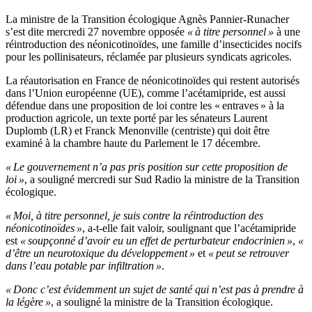
La ministre de la Transition écologique Agnès Pannier-Runacher
s’est dite mercredi 27 novembre opposée
« à titre personnel »
à une
réintroduction des néonicotinoïdes, une famille d’insecticides nocifs
pour les pollinisateurs, réclamée par plusieurs syndicats agricoles.
La réautorisation en France de néonicotinoïdes qui restent autorisés
dans l’Union européenne (UE), comme l’acétamipride, est aussi
défendue dans une proposition de loi contre les « entraves » à la
production agricole, un texte porté par les sénateurs Laurent
Duplomb (LR) et Franck Menonville (centriste) qui doit être
examiné à la chambre haute du Parlement le 17 décembre.
« Le gouvernement n’a pas pris position sur cette proposition de
loi »
, a souligné mercredi sur Sud Radio la ministre de la Transition
écologique.
« Moi, à titre personnel, je suis contre la réintroduction des
néonicotinoïdes »
, a-t-elle fait valoir, soulignant que l’acétamipride
est
« soupçonné d’avoir eu un effet de perturbateur endocrinien »
,
«
d’être un neurotoxique du développement »
et
« peut se retrouver
dans l’eau potable par infiltration »
.
« Donc c’est évidemment un sujet de santé qui n’est pas à prendre à
la légère »
, a souligné la ministre de la Transition écologique.