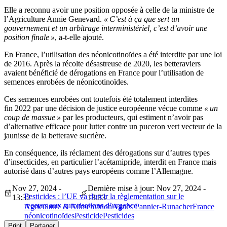
Elle a reconnu avoir une position opposée à celle de la ministre de
l’Agriculture Annie Genevard.
« C’est à ça que sert un
gouvernement et un arbitrage interministériel, c’est d’avoir une
position finale »
, a-t-elle ajouté.
En France, l’utilisation des néonicotinoïdes a été interdite par une loi
de 2016. Après la récolte désastreuse de 2020, les betteraviers
avaient bénéficié de dérogations en France pour l’utilisation de
semences enrobées de néonicotinoïdes.
Ces semences enrobées ont toutefois été totalement interdites
fin 2022 par une décision de justice européenne vécue comme
« un
coup de massue »
par les producteurs, qui estiment n’avoir pas
d’alternative efficace pour lutter contre un puceron vert vecteur de la
jaunisse de la betterave sucrière.
En conséquence, ils réclament des dérogations sur d’autres types
d’insecticides, en particulier l’acétamipride, interdit en France mais
autorisé dans d’autres pays européens comme l’Allemagne.
Nov 27, 2024 -
Dernière mise à jour: Nov 27, 2024 -
Pesticides : l’UE va durcir la règlementation sur le
13:32
13:33
recours aux autorisations d’urgence
Agriculture & Alimentation
Agnès Pannier-Runacher
France
néonicotinoïdes
Pesticide
Pesticides
Print
Partager