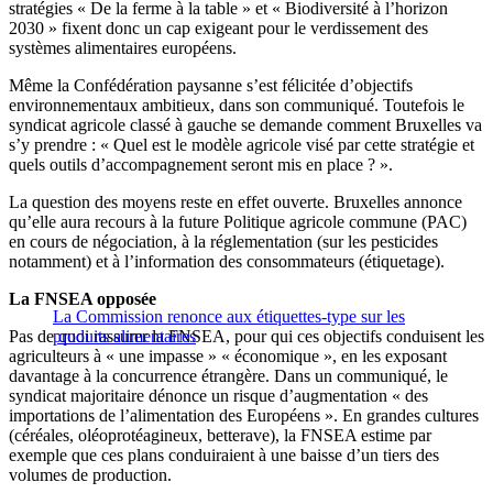
stratégies « De la ferme à la table » et « Biodiversité à l’horizon
2030 » fixent donc un cap exigeant pour le verdissement des
systèmes alimentaires européens.
Même la Confédération paysanne s’est félicitée d’objectifs
environnementaux ambitieux, dans son communiqué. Toutefois le
syndicat agricole classé à gauche se demande comment Bruxelles va
s’y prendre : « Quel est le modèle agricole visé par cette stratégie et
quels outils d’accompagnement seront mis en place ? ».
La question des moyens reste en effet ouverte. Bruxelles annonce
qu’elle aura recours à la future Politique agricole commune (PAC)
en cours de négociation, à la réglementation (sur les pesticides
notamment) et à l’information des consommateurs (étiquetage).
La FNSEA opposée
La Commission renonce aux étiquettes-type sur les
Pas de quoi rassurer la FNSEA, pour qui ces objectifs conduisent les
produits alimentaires
agriculteurs à « une impasse » « économique », en les exposant
davantage à la concurrence étrangère. Dans un communiqué, le
syndicat majoritaire dénonce un risque d’augmentation « des
importations de l’alimentation des Européens ». En grandes cultures
(céréales, oléoprotéagineux, betterave), la FNSEA estime par
exemple que ces plans conduiraient à une baisse d’un tiers des
volumes de production.