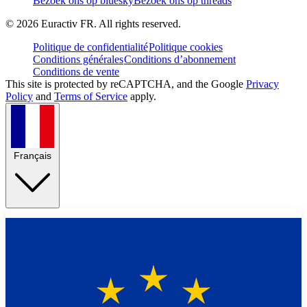
Bezoek ons op bluesky
Bezoek ons op threads
©
2026
Euractiv FR. All rights reserved.
Politique de confidentialité
Politique cookies
Conditions générales
Conditions d’abonnement
Conditions de vente
This site is protected by reCAPTCHA, and the Google
Privacy
Policy
and
Terms of Service
apply.
Français