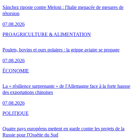
Sánchez riposte contre Meloni : l'Italie menacée de mesures de
rétorsion
07.08.2026
PRO
AGRICULTURE & ALIMENTATION
Poulets, bovins et ours polaires : la grippe aviaire se propage
07.08.2026
ÉCONOMIE
La « résilience surprenante » de l'Allemagne face à la forte hausse
des exportations chinoises
07.08.2026
POLITIQUE
Quatre pays européens mettent en garde contre les projets de la
Russie pour l'Ossétie du Sud