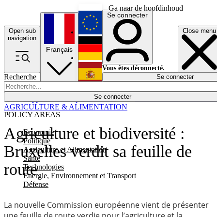
Ga naar de hoofdinhoud
Se connecter
Open sub
Close menu
English
navigation
Français
Deutsch
Vous êtes déconnecté.
Recherche
Se connecter
Español
Lumières éteintes
Se connecter
Rapporteur
Politique
Économie
Newsletters
Evénements
Em
AGRICULTURE & ALIMENTATION
POLICY AREAS
Agriculture et biodiversité :
Economie
Politique
Bruxelles verdit sa feuille de
Agriculture et Alimentation
Santé
route
Technologies
Energie, Environnement et Transport
Défense
La nouvelle Commission européenne vient de présenter
une feuille de route verdie pour l’agriculture et la