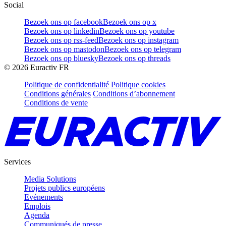
Social
Bezoek ons op facebook
Bezoek ons op x
Bezoek ons op linkedin
Bezoek ons op youtube
Bezoek ons op rss-feed
Bezoek ons op instagram
Bezoek ons op mastodon
Bezoek ons op telegram
Bezoek ons op bluesky
Bezoek ons op threads
©
2026
Euractiv FR
Politique de confidentialité
Politique cookies
Conditions générales
Conditions d’abonnement
Conditions de vente
Services
Media Solutions
Projets publics européens
Evénements
Emplois
Agenda
Communiqués de presse