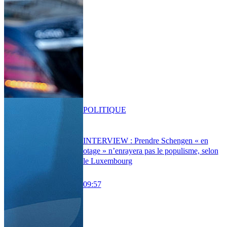
POLITIQUE
INTERVIEW : Prendre Schengen « en
otage » n’enrayera pas le populisme, selon
le Luxembourg
09:57