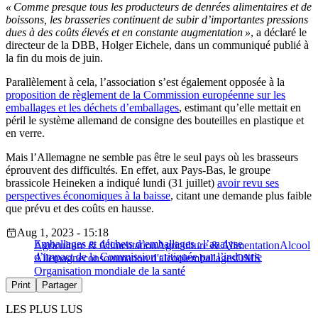
« Comme presque tous les producteurs de denrées alimentaires et de
boissons, les brasseries continuent de subir d’importantes pressions
dues à des coûts élevés et en constante augmentation »
, a déclaré le
directeur de la DBB, Holger Eichele, dans un communiqué publié à
la fin du mois de juin.
Parallèlement à cela, l’association s’est également opposée à la
proposition de règlement de la Commission européenne sur les
emballages et les déchets d’
emballages
, estimant qu’elle mettait en
péril le système allemand de consigne des bouteilles en plastique et
en verre.
Mais l’Allemagne ne semble pas être le seul pays où les brasseurs
éprouvent des difficultés. En effet, aux Pays-Bas, le groupe
brassicole Heineken a indiqué lundi (31 juillet)
avoir revu ses
perspectives économiques à la baisse
, citant une demande plus faible
que prévu et des coûts en hausse.
Aug 1, 2023 - 15:18
Emballages et déchets d’emballages : l’analyse
Agriculture & Alimentation
Agriculture & Alimentation
Alcool
d’impact de la Commission critiquée par l’industrie
Allemagne
consommation d'alcool
emballages
OMS
Organisation mondiale de la santé
Print
Partager
LES PLUS LUS