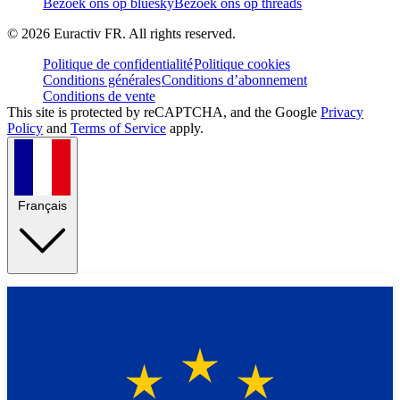
Bezoek ons op bluesky
Bezoek ons op threads
©
2026
Euractiv FR. All rights reserved.
Politique de confidentialité
Politique cookies
Conditions générales
Conditions d’abonnement
Conditions de vente
This site is protected by reCAPTCHA, and the Google
Privacy
Policy
and
Terms of Service
apply.
Français