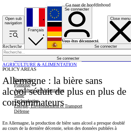
Ga naar de hoofdinhoud
Se connecter
Open sub
Close menu
English
navigation
Français
Deutsch
Vous êtes déconnecté.
Recherche
Se connecter
Español
Lumières éteintes
Se connecter
Rapporteur
Politique
Économie
Newsletters
Evénements
Em
AGRICULTURE & ALIMENTATION
POLICY AREAS
Allemagne : la bière sans
Economie
Politique
alcool séduit de plus en plus de
Agriculture et Alimentation
Santé
consommateurs
Technologies
Energie, Environnement et Transport
Défense
En Allemagne, la production de bière sans alcool a presque doublé
au cours de la dernière décennie, selon des données publiées à