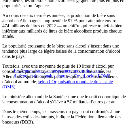
Par ailleurs, les boissons non alcoolisées gagnent de plus en plus en
popularité, selon l’agence.
Au cours des dix dernières années, la production de bière sans
alcool en Allemagne a augmenté de 97 % pour atteindre environ
474 millions de litres en 2022 — un chiffre qui reste toutefois bien
inférieur aux milliards de litres de bière alcoolisée produits chaque
année.
La popularité croissante de la bière sans alcool s’inscrit dans une
tendance plus large de légère baisse de la consommation d’alcool
dans le pays.
Toutefois, avec une moyenne de plus de 10 litres d’alcool pur
Les jeunes français consomment moins de tabac,
consommés par un citoyen moyen au cours d’une année, les
d’alcool et de cannabis depuis le Covid, selon l’OMS
Allemands figurent toujours parmi les plus gros consommateurs
d’alcool au monde,
selon l’Organisation mondiale de la santé
(OMS)
.
Le ministère allemand de la Santé estime que le coût économique de
la consommation d’alcool s’élève à 57 milliards d’euros par an.
Dans le même temps, les brasseurs du pays sont confrontés à une
hausse des coûts des intrants, indique la Fédération allemande des
brasseurs (DBB).