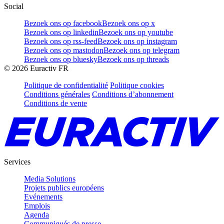
Social
Bezoek ons op facebook
Bezoek ons op x
Bezoek ons op linkedin
Bezoek ons op youtube
Bezoek ons op rss-feed
Bezoek ons op instagram
Bezoek ons op mastodon
Bezoek ons op telegram
Bezoek ons op bluesky
Bezoek ons op threads
©
2026
Euractiv FR
Politique de confidentialité
Politique cookies
Conditions générales
Conditions d’abonnement
Conditions de vente
Services
Media Solutions
Projets publics européens
Evénements
Emplois
Agenda
Communiqués de presse