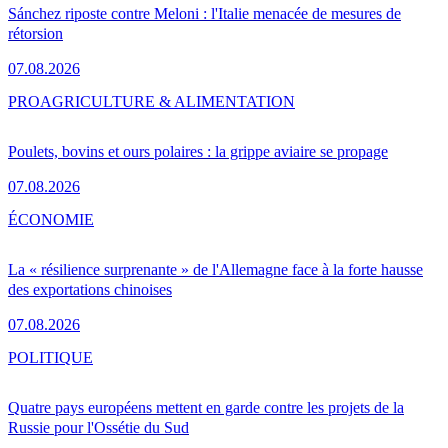
Sánchez riposte contre Meloni : l'Italie menacée de mesures de
rétorsion
07.08.2026
PRO
AGRICULTURE & ALIMENTATION
Poulets, bovins et ours polaires : la grippe aviaire se propage
07.08.2026
ÉCONOMIE
La « résilience surprenante » de l'Allemagne face à la forte hausse
des exportations chinoises
07.08.2026
POLITIQUE
Quatre pays européens mettent en garde contre les projets de la
Russie pour l'Ossétie du Sud