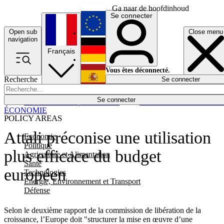
Ga naar de hoofdinhoud
Se connecter
Open sub
Close menu
English
navigation
Français
Deutsch
Vous êtes déconnecté.
Recherche
Se connecter
Español
Lumières éteintes
Se connecter
Rapporteur
Politique
Économie
Newsletters
Evénements
Em
ÉCONOMIE
POLICY AREAS
Attali préconise une utilisation
Economie
Politique
plus efficace du budget
Agriculture et Alimentation
Santé
européen
Technologies
Energie, Environnement et Transport
Défense
Selon le deuxième rapport de la commission de libération de la
croissance, l’Europe doit "structurer la mise en œuvre d’une