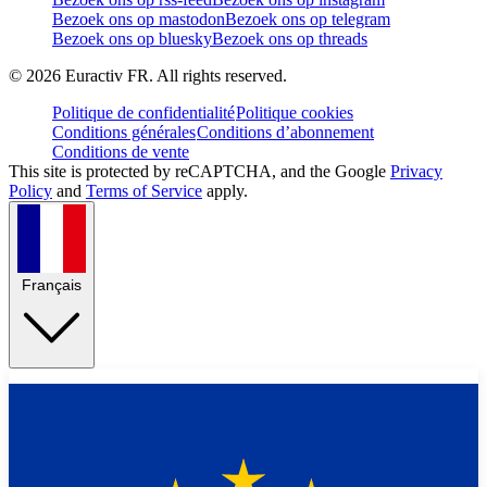
Bezoek ons op mastodon
Bezoek ons op telegram
Bezoek ons op bluesky
Bezoek ons op threads
©
2026
Euractiv FR. All rights reserved.
Politique de confidentialité
Politique cookies
Conditions générales
Conditions d’abonnement
Conditions de vente
This site is protected by reCAPTCHA, and the Google
Privacy
Policy
and
Terms of Service
apply.
Français